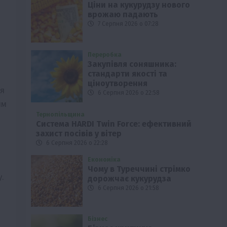
Ціни на кукурудзу нового
врожаю падають
7 Серпня 2026 о 07:28
Переробка
Закупівля соняшника:
стандарти якості та
я
ціноутворення
ля
6 Серпня 2026 о 22:58
ям
Тернопільщина
Система HARDI Twin Force: ефективний
захист посівів у вітер
6 Серпня 2026 о 22:28
Економіка
Чому в Туреччині стрімко
.
дорожчає кукурудза
6 Серпня 2026 о 21:58
Бізнес