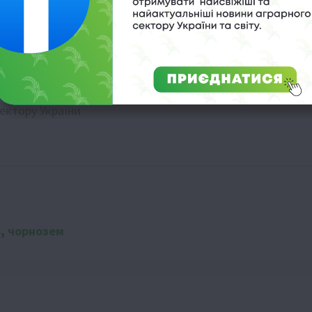
викидами
а штрафи
ертів
ектору України
ь
,
чорнозем