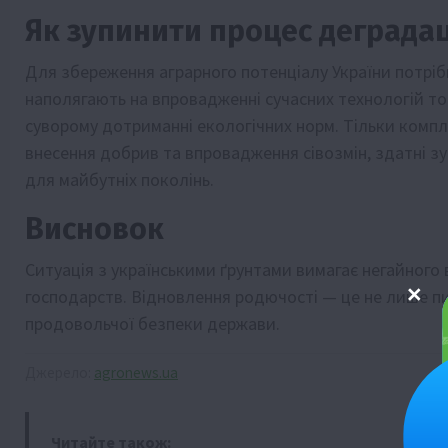
Як зупинити процес деградац
Для збереження аграрного потенціалу України потрібн
наполягають на впровадженні сучасних технологій то
суворому дотриманні екологічних норм. Тільки комп
внесення добрив та впровадження сівозмін, здатні з
для майбутніх поколінь.
Висновок
Ситуація з українськими ґрунтами вимагає негайного в
господарств. Відновлення родючості — це не лише пи
продовольчої безпеки держави.
Джерело:
agronews.ua
Читайте також: