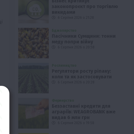
Бізнес критикує
законопроєкт про торгівлю
викидами
6 Серпня 2026 о 21:28
ці
Бджолярство
Пасічники Сумщини: тонни
меду попри війну
6 Серпня 2026 о 20:58
Рослиництво
Регулятори росту ріпаку:
коли та як застосовувати
6 Серпня 2026 о 20:28
Фермерство
Беззаставні кредити для
аграріїв: WEAGROBANK вже
видав 6 млн грн
6 Серпня 2026 о 19:58