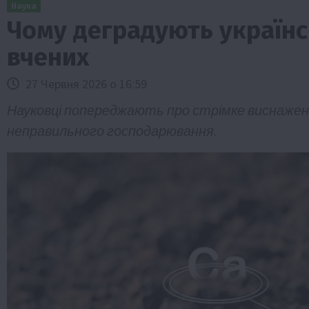
Наука
Чому деградують українсь
вчених
27 Червня 2026 о 16:59
Науковці попереджають про стрімке виснажен
неправильного господарювання.
Бізнес
Галузі АПК
Економіка
Новини
Под
Рослиництво
Суспільство
ТОП1
Фермерст
Кредити для аграріїв під заставу вро
новою програмою від Уряду
1 Серпня 2026 о 11:58