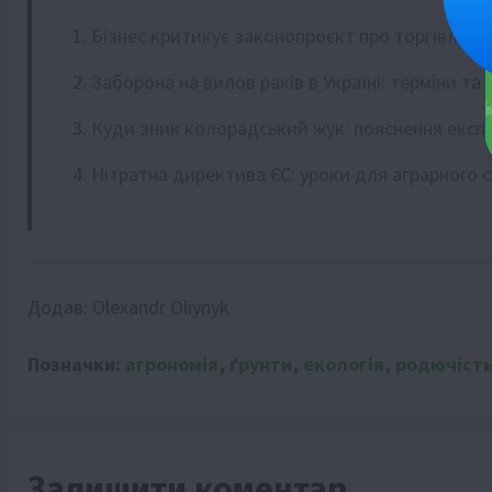
Бізнес критикує законопроєкт про торгівлю 
Заборона на вилов раків в Україні: терміни т
Куди зник колорадський жук: пояснення експ
Нітратна директива ЄС: уроки для аграрного с
Додав:
Olexandr Oliynyk
Позначки:
агрономія
,
ґрунти
,
екологія
,
родючіст
Залишити коментар