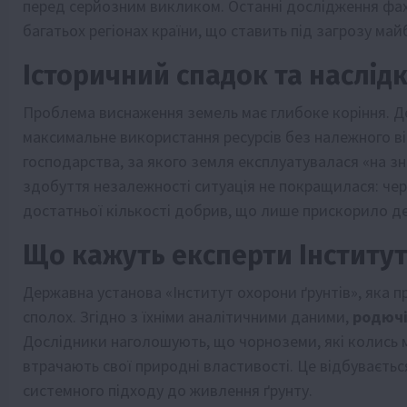
перед серйозним викликом. Останні дослідження фахів
багатьох регіонах країни, що ставить під загрозу май
Історичний спадок та наслід
Проблема виснаження земель має глибоке коріння. Де
максимальне використання ресурсів без належного в
господарства, за якого земля експлуатувалася «на зн
здобуття незалежності ситуація не покращилася: чер
достатньої кількості добрив, що лише прискорило д
Що кажуть експерти Інститут
Державна установа «Інститут охорони ґрунтів», яка п
сполох. Згідно з їхніми аналітичними даними,
родючі
Дослідники наголошують, що чорноземи, які колись м
втрачають свої природні властивості. Це відбувається
системного підходу до живлення ґрунту.