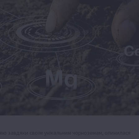
цею завдяки своїм унікальним чорноземам, опинилася