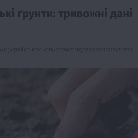
кі ґрунти: тривожні дані
ня українських чорноземів через десятиліття
ії
Бізнес
Новини
Офіційно
Події
Суспільство
во
ТОП1
Фермерство
жаю за
Оренда садової ділянки: як усе оформити
легально та без проблем
5 Серпня 2026 о 20:14