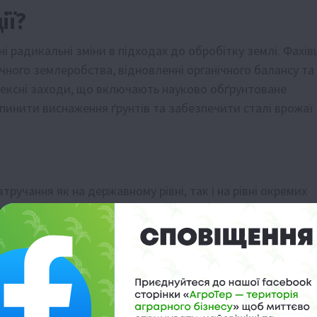
ії?
і радикальні зміни в підходах до обробітку землі. Фахів
чного землеробства, відновленні органічного балансу та
лексні заходи, що включають науково обґрунтоване
упинити виснаження ґрунтів та забезпечити сталі врожаї
тручання як на державному рівні, так і на рівні окремих
тання економічної вигоди, а й стратегічне завдання для