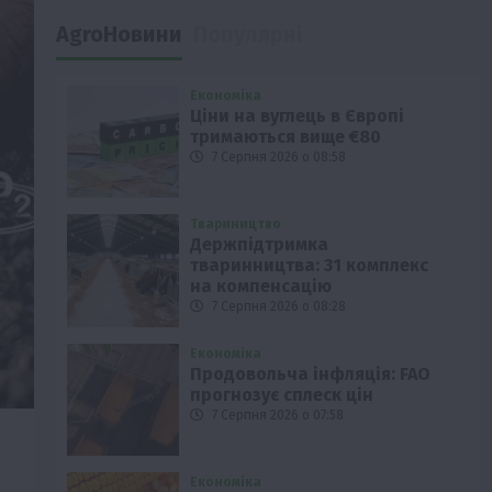
AgroНовини
Популярні
Економіка
Ціни на вуглець в Європі
тримаються вище €80
7 Серпня 2026 о 08:58
Твариництво
Держпідтримка
тваринництва: 31 комплекс
на компенсацію
7 Серпня 2026 о 08:28
Економіка
Продовольча інфляція: FAO
прогнозує сплеск цін
7 Серпня 2026 о 07:58
Економіка