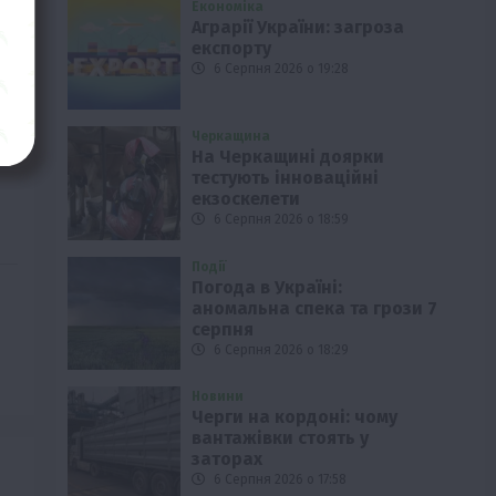
Економіка
Аграрії України: загроза
експорту
6 Серпня 2026 о 19:28
Черкащина
На Черкащині доярки
тестують інноваційні
екзоскелети
6 Серпня 2026 о 18:59
Події
Погода в Україні:
аномальна спека та грози 7
серпня
6 Серпня 2026 о 18:29
Новини
Черги на кордоні: чому
вантажівки стоять у
заторах
6 Серпня 2026 о 17:58