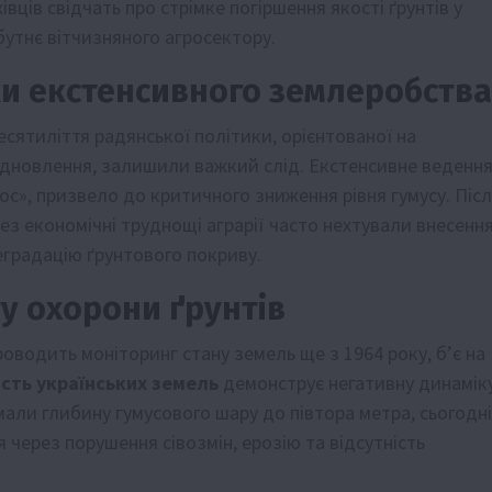
ців свідчать про стрімке погіршення якості ґрунтів у
бутнє вітчизняного агросектору.
ки екстенсивного землеробства
сятиліття радянської політики, орієнтованої на
ідновлення, залишили важкий слід. Екстенсивне веденн
ос», призвело до критичного зниження рівня гумусу. Піс
ез економічні труднощі аграрії часто нехтували внесенн
еградацію ґрунтового покриву.
у охорони ґрунтів
роводить моніторинг стану земель ще з 1964 року, б’є на
сть українських земель
демонструє негативну динаміку
али глибину гумусового шару до півтора метра, сьогодні
 через порушення сівозмін, ерозію та відсутність