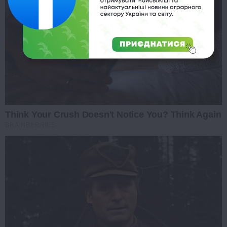
Think Your Crush Doesn't Notice You? Think Again
BRAINBERRIES