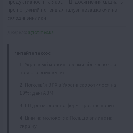
продуктивності та якості. Ці досягнення свідчать
про потужний потенціал галузі, незважаючи на
складні виклики.
Джерело:
agrotimes.ua
Читайте також:
Українські молочні ферми під загрозою
повного зникнення
Поголів’я ВРХ в Україні скоротилося на
19%: дані АВМ
ШІ для молочних ферм: зростає попит
Ціни на молоко: як Польща вплине на
Україну