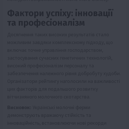
Фактори успіху: інновації
та професіоналізм
Досягнення таких високих результатів стало
можливим завдяки комплексному підходу, що
включає точне управління господарством,
застосування сучасних генетичних технологій,
високий професіоналізм персоналу та
забезпечення належного рівня добробуту худоби.
Організатори рейтингу наголосили на важливості
цих факторів для подальшого розвитку
вітчизняного молочного скотарства.
Висновок:
Українські молочні ферми
демонструють вражаючу стійкість та
інноваційність, встановлюючи нові рекорди