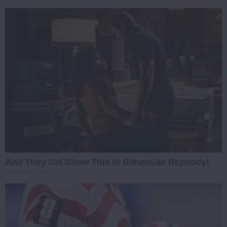
And They Did Show This In Bohemian Rapsody!
BRAINBERRIES