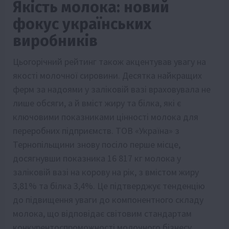
Якість молока: новий
фокус українських
виробників
Цьогорічний рейтинг також акцентував увагу на
якості молочної сировини. Десятка найкращих
ферм за надоями у заліковій вазі враховувала не
лише обсяги, а й вміст жиру та білка, які є
ключовими показниками цінності молока для
переробних підприємств. ТОВ «Україна» з
Тернопільщини знову посіло перше місце,
досягнувши показника 16 817 кг молока у
заліковій вазі на корову на рік, з вмістом жиру
3,81% та білка 3,4%. Це підтверджує тенденцію
до підвищення уваги до компонентного складу
молока, що відповідає світовим стандартам
конкурентоспроможності молочного бізнесу.