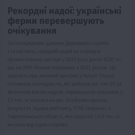
Рекордні надої: українські
ферми перевершують
очікування
За попередніми даними Державної служби
статистики, середній надій на корову в
промисловому секторі у 2025 році досяг 8247 кг,
що на 20% більше порівняно з 2021 роком. Це
свідчить про значний прогрес у галузі. Понад
половина господарств, які увійшли до топ-20 за
фізичною вагою надоїв, перевищили показник у
12 тис. кг молока на рік. Особливо вражає
результат лідера рейтингу, ТОВ «Україна» з
Тернопільської області, яке надоїло 14,9 тис. кг
молока від однієї корови.