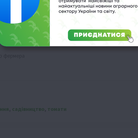
посівів у вітер
 у горах
и ресурси
го фермера
ння
,
садівництво
,
томати