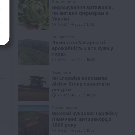
Вінниччина
Вирощування артишоків:
чи вигідно фермерам в
Україні
6 Серпня 2026 о 17:28
Закарпаття
Лохина на Закарпатті:
врожайність 3 кг з куща у
горах
6 Серпня 2026 о 16:58
Технології
Як Cropwise допомагає
Alebor Group економити
ресурси
6 Серпня 2026 о 16:28
Рослиництво
Врожай цукрових буряків у
Німеччині: антирекорд з
1990 року
6 Серпня 2026 о 15:58