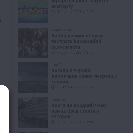
Аграрії України: загроза
експорту
6 Серпня 2026 о 19:28
а
Черкащина
На Черкащині доярки
тестують інноваційні
і
екзоскелети
6 Серпня 2026 о 18:59
Події
Погода в Україні:
аномальна спека та грози 7
серпня
6 Серпня 2026 о 18:29
Новини
Черги на кордоні: чому
вантажівки стоять у
заторах
6 Серпня 2026 о 17:58