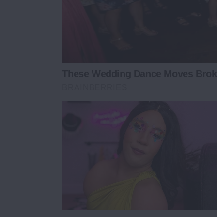
These Wedding Dance Moves Broke
BRAINBERRIES