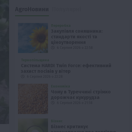
AgroНовини
Популярні
Переробка
Закупівля соняшника:
стандарти якості та
ціноутворення
6 Серпня 2026 о 22:58
Тернопільщина
Система HARDI Twin Force: ефективний
захист посівів у вітер
6 Серпня 2026 о 22:28
Економіка
Чому в Туреччині стрімко
дорожчає кукурудза
6 Серпня 2026 о 21:58
Бізнес
Бізнес критикує