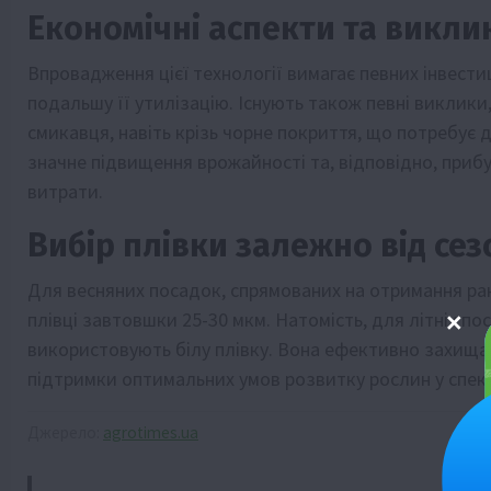
Економічні аспекти та викли
Впровадження цієї технології вимагає певних інвести
подальшу її утилізацію. Існують також певні виклики
смикавця, навіть крізь чорне покриття, що потребує 
значне підвищення врожайності та, відповідно, прибу
витрати.
Вибір плівки залежно від сез
Для весняних посадок, спрямованих на отримання ра
плівці завтовшки 25-30 мкм. Натомість, для літніх по
використовують білу плівку. Вона ефективно захищає
підтримки оптимальних умов розвитку рослин у спек
Джерело:
agrotimes.ua