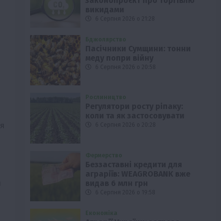
законопроєкт про торгівлю
викидами
6 Серпня 2026 о 21:28
Бджолярство
Пасічники Сумщини: тонни
меду попри війну
6 Серпня 2026 о 20:58
Рослиництво
Регулятори росту ріпаку:
коли та як застосовувати
ня
6 Серпня 2026 о 20:28
Фермерство
Беззаставні кредити для
аграріїв: WEAGROBANK вже
и
видав 6 млн грн
6 Серпня 2026 о 19:58
Економіка