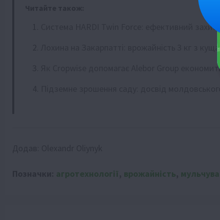
Читайте також:
Система HARDI Twin Force: ефективний захист 
Лохина на Закарпатті: врожайність 3 кг з куща
Як Cropwise допомагає Alebor Group економит
Підземне зрошення саду: досвід молдовсько
Додав:
Olexandr Oliynyk
Позначки:
агротехнології
,
врожайність
,
мульчува