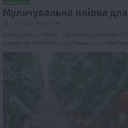
Рослиництво
Мульчувальна плівка для
15 Червня 2026 о 15:58
Мульчувальна плівка – ефективний інструмен
вологи та боротьби з бур’янами, що забезпечу
Бізнес
Галузі АПК
Економіка
Новини
Под
Рослиництво
Суспільство
ТОП1
Фермерст
Кредити для аграріїв під заставу вро
новою програмою від Уряду
1 Серпня 2026 о 11:58