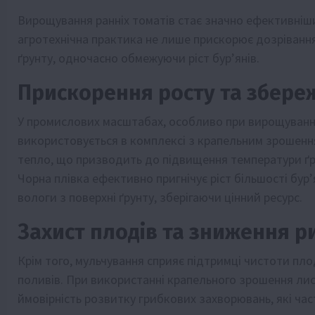
Вирощування ранніх томатів стає значно ефективніш
агротехнічна практика не лише прискорює дозрівання
ґрунту, одночасно обмежуючи ріст бур’янів.
Прискорення росту та збере
У промислових масштабах, особливо при вирощуванні 
використовується в комплексі з крапельним зрошення
тепло, що призводить до підвищення температури ґру
Чорна плівка ефективно пригнічує ріст більшості бур
вологи з поверхні ґрунту, зберігаючи цінний ресурс.
Захист плодів та зниження р
Крім того, мульчування сприяє підтримці чистоти пло
поливів. При використанні крапельного зрошення ли
ймовірність розвитку грибкових захворювань, які ч