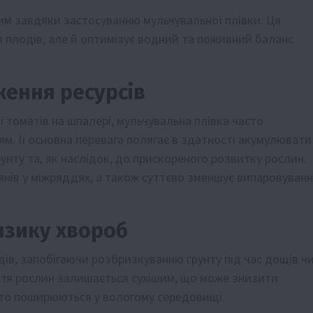
им завдяки застосуванню мульчувальної плівки. Ця
 плодів, але й оптимізує водний та поживний баланс
ження ресурсів
томатів на шпалері, мульчувальна плівка часто
м. Її основна перевага полягає в здатності акумулювати
нту та, як наслідок, до прискореного розвитку рослин.
’янів у міжряддях, а також суттєво зменшує випаровуван
изику хвороб
дів, запобігаючи розбризкуванню ґрунту під час дощів ч
стя рослин залишається сухішим, що може знизити
асто поширюються у вологому середовищі.