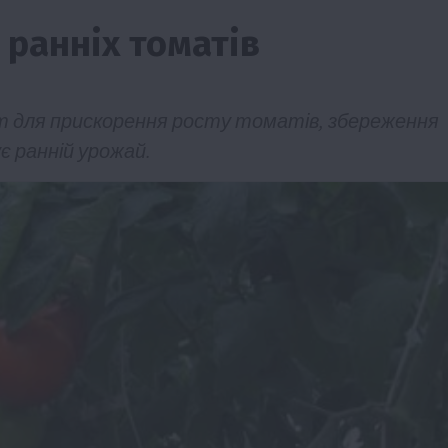
 ранніх томатів
т для прискорення росту томатів, збереження
є ранній урожай.
ії
Бізнес
Новини
Офіційно
Події
Суспільство
во
ТОП1
Фермерство
жаю за
Оренда садової ділянки: як усе оформити
легально та без проблем
5 Серпня 2026 о 20:14