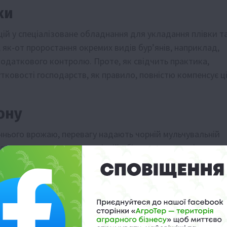
ки
цій у спеціалізоване обладнання для укладання плівки т
, як-от проростання окремих видів бур’янів, наприклад,
додаткового контролю. Проте, як свідчить практика,
тковості господарств, як правило, повністю компенсує ц
ону
ннього врожаю, перевагу надають чорній мульчувальній
садок, розрахованих на осінній збір врожаю, частіше
 ґрунт від надмірного перегрівання, що є важливим для
отний період.