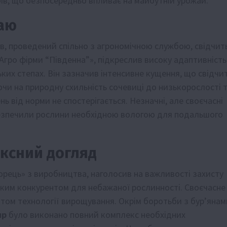
ів, що безпосередньо впливає на майбутній урожай.
жаю
ів, проведений спільно з агрономічною службою, свідчит
Агро фірми “Південна”», підкреслив високу адаптивність
ких степах. Він зазначив інтенсивне кущення, що свідчи
чи на природну схильність сочевиці до низькорослості 
ь від норми не спостерігається. Незначні, але своєчасні
безпечили рослини необхідною вологою для подальшого
ексний догляд
рець» з виробництва, наголосив на важливості захисту
лабким конкурентом для небажаної рослинності. Своєчасне
том технології вирощування. Окрім боротьби з бур’янам
up
було виконано повний комплекс необхідних