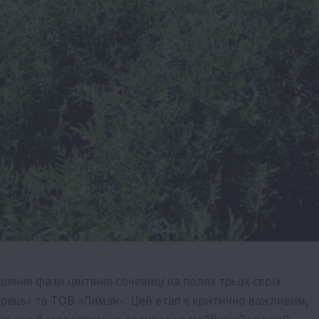
ення фази цвітіння сочевиці на полях трьох своїх
орець» та ТОВ «Лиман». Цей етап є критично важливим,