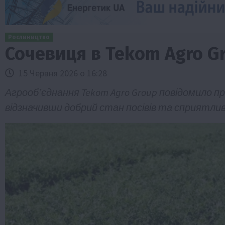
Рослиництво
Сочевиця в Tekom Agro G
15 Червня 2026 о 16:28
Агрооб’єднання Tekom Agro Group повідомило пр
відзначивши добрий стан посівів та сприятли
Бізнес
Економіка
Життя в селі
Новини
ТОП1
Фермерство
Аграрії отримають кредити до 10 млн 
Sense Bank
4 Серпня 2026 о 12:08