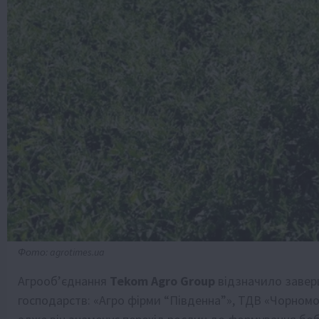
Фото: agrotimes.ua
Агрооб’єднання
Tekom Agro Group
відзначило заверш
господарств: «Агро фірми “Південна”», ТДВ «Чорном