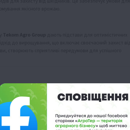
идів для захисту від шкідників. Це забезпечує умови для
рмування якісного врожаю.
 у
Tekom Agro Group
дають підстави для оптимістичних
дхід до вирощування, що включає своєчасний захист ві
мови, створюють сприятливі передумови для успішного
ічного мінімуму
млн тонн зерна