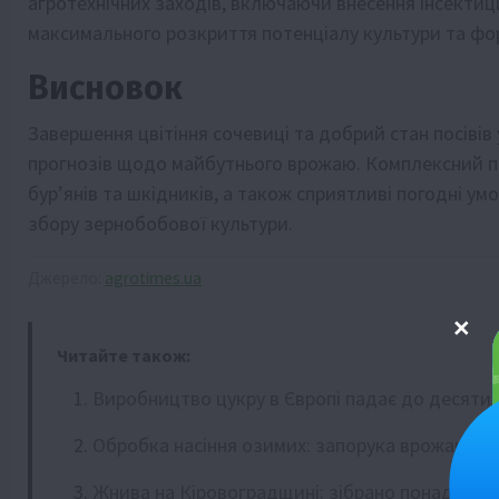
агротехнічних заходів, включаючи внесення інсектиц
максимального розкриття потенціалу культури та фо
Висновок
Завершення цвітіння сочевиці та добрий стан посівів
прогнозів щодо майбутнього врожаю. Комплексний пі
бур’янів та шкідників, а також сприятливі погодні у
збору зернобобової культури.
Джерело:
agrotimes.ua
Читайте також:
Виробництво цукру в Європі падає до десятир
Обробка насіння озимих: запорука врожаю
Жнива на Кіровоградщині: зібрано понад 2,3 