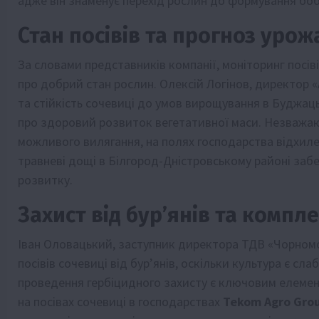
адже він знаменує перехід рослин до формування боб
Стан посівів та прогноз уро
За словами представників компанії, моніторинг посів
про добрий стан рослин. Олексій Логінов, директор «
та стійкість сочевиці до умов вирощування в Буджаць
про здоровий розвиток вегетативної маси. Незважаю
можливого вилягання, на полях господарства відхилен
травневі дощі в Білгород-Дністровському районі за
розвитку.
Захист від бур’янів та компл
Іван Оловацький, заступник директора ТДВ «Чорномо
посівів сочевиці від бур’янів, оскільки культура є с
проведення гербіцидного захисту є ключовим елемен
на посівах сочевиці в господарствах
Tekom Agro Gro