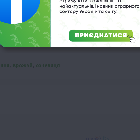
увати
ання
,
врожай
,
сочевиця