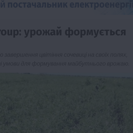
roup: урожай формується
о завершення цвітіння сочевиці на своїх полях,
ві умови для формування майбутнього врожаю.
Події
Наука
Новини
Події
Регіони
ТОП1
Туризм
Фермерство
Франківщина
грн від
У Карпатах виявили рідкісний гриб Свиня
вухо
7 Серпня 2026 о 17:28