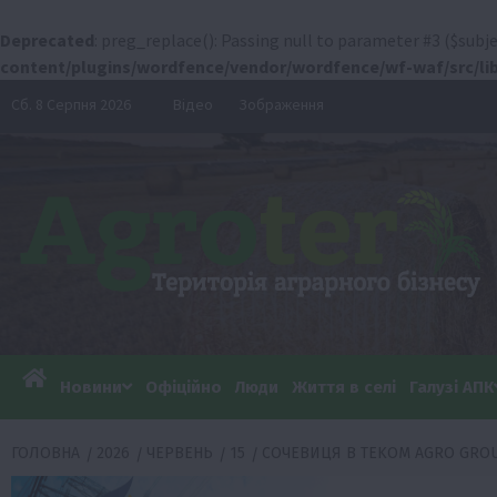
Deprecated
: preg_replace(): Passing null to parameter #3 ($subje
content/plugins/wordfence/vendor/wordfence/wf-waf/src/lib
Перейти
Сб. 8 Серпня 2026
Відео
Зображення
до
вмісту
Новини
Офіційно
Люди
Життя в селі
Галузі АПК
ГОЛОВНА
2026
ЧЕРВЕНЬ
15
СОЧЕВИЦЯ В TEKOM AGRO GRO