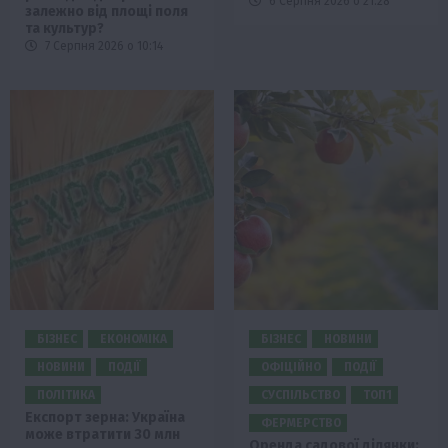
6 Серпня 2026 о 21:28
залежно від площі поля
та культур?
7 Серпня 2026 о 10:14
БІЗНЕС
ЕКОНОМІКА
БІЗНЕС
НОВИНИ
НОВИНИ
ПОДІЇ
ОФІЦІЙНО
ПОДІЇ
ПОЛІТИКА
СУСПІЛЬСТВО
ТОП1
Експорт зерна: Україна
ФЕРМЕРСТВО
може втратити 30 млн
Оренда садової ділянки: