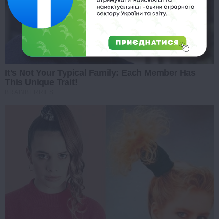
It's Not Your Typical Family: Each Member Has
This Unique Trait!
BRAINBERRIES