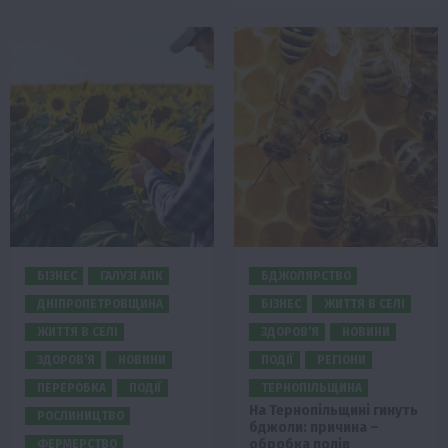
БІЗНЕС
ГАЛУЗІ АПК
БДЖОЛЯРСТВО
ДНІПРОПЕТРОВЩИНА
БІЗНЕС
ЖИТТЯ В СЕЛІ
ЖИТТЯ В СЕЛІ
ЗДОРОВ’Я
НОВИНИ
ЗДОРОВ’Я
НОВИНИ
ПОДІЇ
РЕГІОНИ
ПЕРЕРОБКА
ПОДІЇ
ТЕРНОПІЛЬЩИНА
На Тернопільщині гинуть
РОСЛИНИЦТВО
бджоли: причина –
обробка полів
ФЕРМЕРСТВО