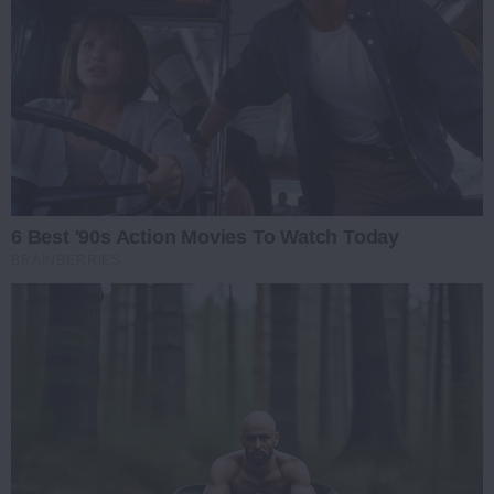
6 Best '90s Action Movies To Watch Today
BRAINBERRIES