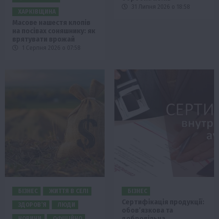
31 Липня 2026 о 18:58
ХАРКІВЩИНА
Масове нашестя клопів
на посівах соняшнику: як
врятувати врожай
1 Серпня 2026 о 07:58
БІЗНЕС
ЖИТТЯ В СЕЛІ
БІЗНЕС
Сертифікація продукції:
ЗДОРОВ’Я
ЛЮДИ
обов’язкова та
добровільна
НОВИНИ
ОФІЦІЙНО