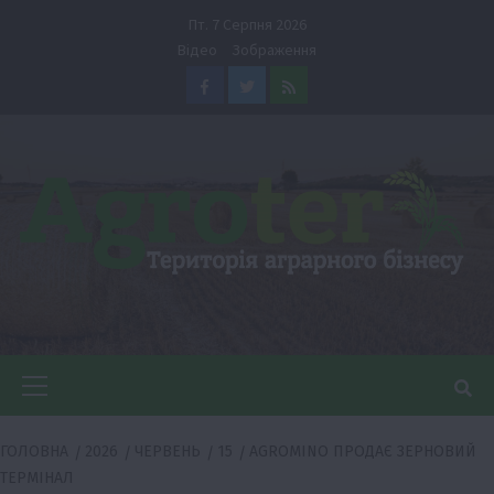
Перейти
Пт. 7 Серпня 2026
до
Відео
Зображення
вмісту
Facebook
Twitter
Feed
Головне
меню
ГОЛОВНА
2026
ЧЕРВЕНЬ
15
AGROMINO ПРОДАЄ ЗЕРНОВИЙ
ТЕРМІНАЛ