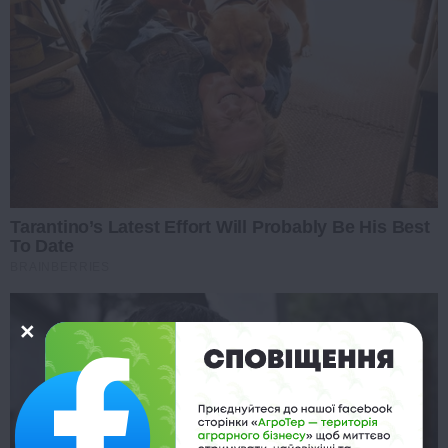
Tarantino’s Latest Effort Will Probably Be His Best
To Date
BRAINBERRIES