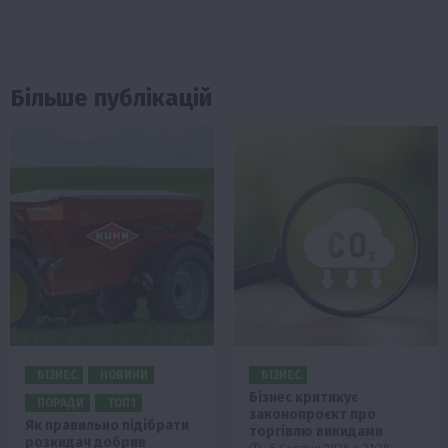
Більше публікацій
БІЗНЕС
НОВИНИ
БІЗНЕС
Бізнес критикує
ПОРАДИ
ТОП1
законопроєкт про
Як правильно підібрати
торгівлю викидами
розкидач добрив