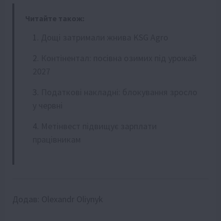
Читайте також:
Дощі затримали жнива KSG Agro
Контінентал: посівна озимих під урожай
2027
Податкові накладні: блокування зросло
у червні
Метінвест підвищує зарплати
працівникам
Додав:
Olexandr Oliynyk