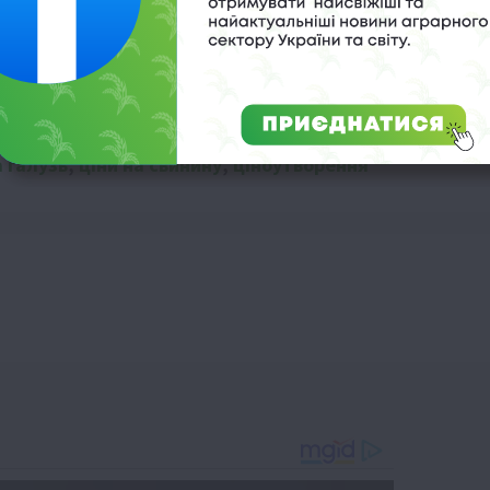
а галузь
,
ціни на свинину
,
ціноутворення