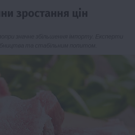
ни зростання цін
 попри значне збільшення імпорту. Експерти
обництва та стабільним попитом.
ії
Бізнес
Новини
Офіційно
Події
Суспільство
во
ТОП1
Фермерство
жаю за
Оренда садової ділянки: як усе оформити
легально та без проблем
5 Серпня 2026 о 20:14