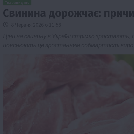
Твариництво
Свинина дорожчає: причи
8 Червня 2026 о 11:58
Ціни на свинину в Україні стрімко зростають,
пояснюють це зростанням собівартості вир
Бізнес
Галузі АПК
Економіка
Новини
Под
Рослиництво
Суспільство
ТОП1
Фермерст
Кредити для аграріїв під заставу вро
новою програмою від Уряду
1 Серпня 2026 о 11:58