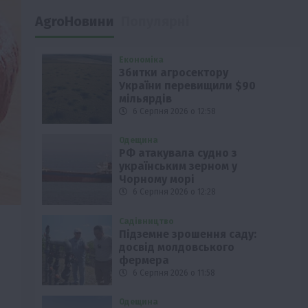
AgroНовини
Популярні
Економіка
Збитки агросектору
України перевищили $90
мільярдів
6 Серпня 2026 о 12:58
Одещина
РФ атакувала судно з
українським зерном у
Чорному морі
6 Серпня 2026 о 12:28
Садівництво
Підземне зрошення саду:
досвід молдовського
фермера
6 Серпня 2026 о 11:58
Одещина