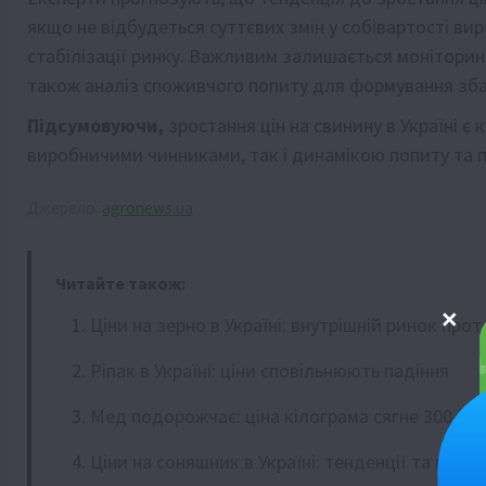
якщо не відбудеться суттєвих змін у собівартості в
стабілізації ринку. Важливим залишається моніторинг
також аналіз споживчого попиту для формування зба
Підсумовуючи,
зростання цін на свинину в Україні 
виробничими чинниками, так і динамікою попиту та п
Джерело:
agronews.ua
Читайте також:
Ціни на зерно в Україні: внутрішній ринок прот
Ріпак в Україні: ціни сповільнюють падіння
Мед подорожчає: ціна кілограма сягне 300 грн
Ціни на соняшник в Україні: тенденції та прич