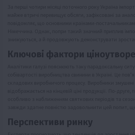
За перші чотири місяці поточного року Україна імпор
майже втричі перевищує обсяги, зафіксовані за аналог
повідомляє, що основними країнами-постачальникам
Німеччина. Однак, попри такий значний приплив імпор
знижуються, а й продовжують демонструвати зроста
Ключові фактори ціноутвор
Аналітики галузі пояснюють таку парадоксальну сит
собівартості виробництва свинини в Україні. Це пов’
складових виробничого процесу. Виробники змушені
відображається на кінцевій ціні продукції. По-друге,
особливо з наближенням святкових періодів та сезон
завжди здатне повністю задовольнити цей попит, що
Перспективи ринку
Експерти прогнозують, що тенденція до зростання ці