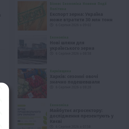
Бізнес
Економіка
Новини
Події
Політика
Експорт зерна: Україна
а
може втратити 30 млн тонн
6 Серпня 2026 о 09:02
Економіка
Нові шляхи для
українського зерна
6 Серпня 2026 о 08:58
Харківщина
Харків: сезонні овочі
значно подешевшали
6 Серпня 2026 о 08:28
Економіка
Майбутнє агросектору:
дослідження презентують у
Києві
6 Серпня 2026 о 07:58