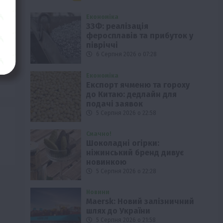
Економіка
ЗЗФ: реалізація
феросплавів та прибуток у
півріччі
6 Серпня 2026 о 07:28
Економіка
Експорт ячменю та гороху
до Китаю: дедлайн для
подачі заявок
5 Серпня 2026 о 22:58
Смачно!
Шоколадні огірки:
ніжинський бренд дивує
новинкою
5 Серпня 2026 о 22:28
Новини
Maersk: Новий залізничний
шлях до України
5 Серпня 2026 о 21:58