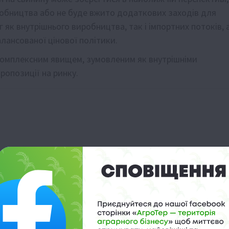
иробництва або не буде вжито додаткових заходів для
 як внутрішнього виробництва, так і імпортних потоків, 
лансованої цінової політики.
є комплексним явищем, зумовленим як внутрішніми
ропозиції на ринку.
и світового
ини