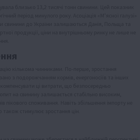
тувала близько 13,2 тисячі тонн свинини. Цей показник
ічний період минулого року. Асоціація «М’ясної галузі»
и свинини до України залишаються Данія, Польща та
тної продукції, ціни на внутрішньому ринку не лише не
ння.
ення
уацію кількома чинниками. По-перше, зростання
язано з подорожчанням кормів, енергоносіїв та інших
 компенсувати ці витрати, що безпосередньо
 попит на свинину залишається стабільно високим,
ів пікового споживання. Навіть збільшення імпорту не
 також стимулює зростання цін.
н на свинину може зберегтися в найближчій перспективі,