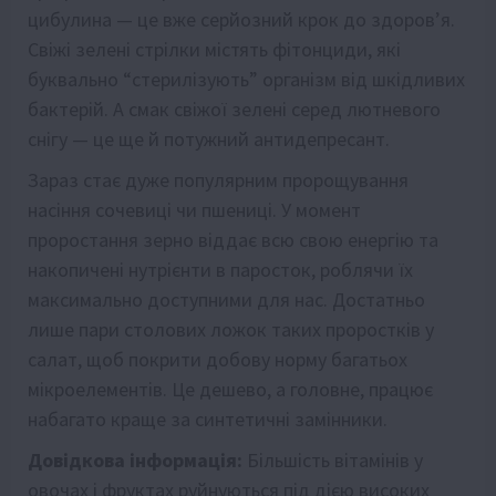
цибулина — це вже серйозний крок до здоров’я.
Свіжі зелені стрілки містять фітонциди, які
буквально “стерилізують” організм від шкідливих
бактерій. А смак свіжої зелені серед лютневого
снігу — це ще й потужний антидепресант.
Зараз стає дуже популярним пророщування
насіння сочевиці чи пшениці. У момент
проростання зерно віддає всю свою енергію та
накопичені нутрієнти в паросток, роблячи їх
максимально доступними для нас. Достатньо
лише пари столових ложок таких проростків у
салат, щоб покрити добову норму багатьох
мікроелементів. Це дешево, а головне, працює
набагато краще за синтетичні замінники.
Довідкова інформація:
Більшість вітамінів у
овочах і фруктах руйнуються під дією високих