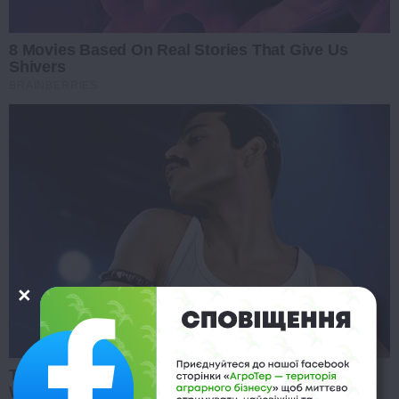
8 Movies Based On Real Stories That Give Us
Shivers
BRAINBERRIES
Top 8 Movies Based On Real Life. You Have To
Watch Them!