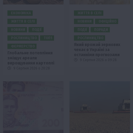
ЕКОНОМІКА
ЖИТТЯ В СЕЛІ
ЖИТТЯ В СЕЛІ
НОВИНИ
ОФІЦІЙНО
НОВИНИ
ПОДІЇ
ПОДІЇ
ПОРАДИ
РОСЛИНИЦТВО
ТОП1
РОСЛИНИЦТВО
Який врожай зернових
ФЕРМЕРСТВО
чекає в Україні за
Глобальне потепління
останніми прогнозами
зміщує ареали
9 Серпня 2026 о 09:28
вирощування картоплі
9 Серпня 2026 о 20:28