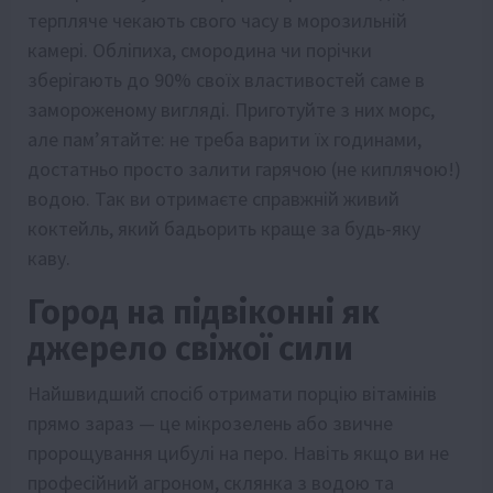
терпляче чекають свого часу в морозильній
камері. Обліпиха, смородина чи порічки
зберігають до 90% своїх властивостей саме в
замороженому вигляді. Приготуйте з них морс,
але пам’ятайте: не треба варити їх годинами,
достатньо просто залити гарячою (не киплячою!)
водою. Так ви отримаєте справжній живий
коктейль, який бадьорить краще за будь-яку
каву.
Город на підвіконні як
джерело свіжої сили
Найшвидший спосіб отримати порцію вітамінів
прямо зараз — це мікрозелень або звичне
пророщування цибулі на перо. Навіть якщо ви не
професійний агроном, склянка з водою та