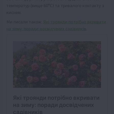
температур (вище 60°C) та тривалого контакту з
киснем.
Ми писали також:
Які троянди потрібно вкривати
на зиму: поради досвідчених садівників
.