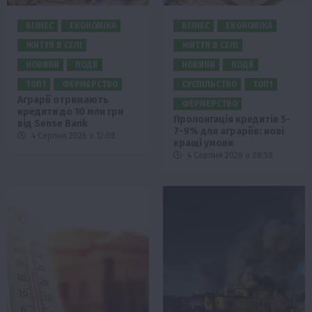
БІЗНЕС
ЕКОНОМІКА
БІЗНЕС
ЕКОНОМІКА
ЖИТТЯ В СЕЛІ
ЖИТТЯ В СЕЛІ
НОВИНИ
ПОДІЇ
НОВИНИ
ПОДІЇ
ТОП1
ФЕРМЕРСТВО
СУСПІЛЬСТВО
ТОП1
Аграрії отримають
ФЕРМЕРСТВО
кредити до 10 млн грн
Пролонгація кредитів 5-
від Sense Bank
7-9% для аграріїв: нові
4 Серпня 2026 о 12:08
кращі умови
4 Серпня 2026 о 08:58