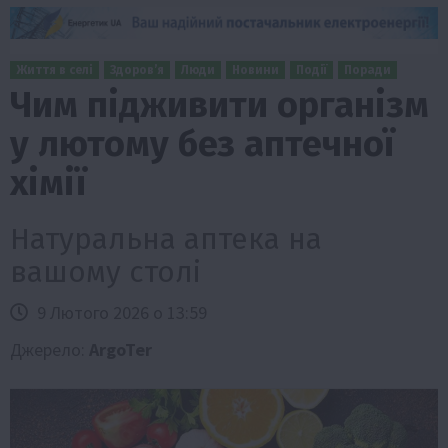
Життя в селі
Здоров’я
Люди
Новини
Події
Поради
Чим підживити організм
у лютому без аптечної
хімії
Натуральна аптека на
вашому столі
9 Лютого 2026 о 13:59
Джерело:
ArgoTer