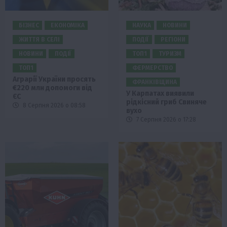
БІЗНЕС
ЕКОНОМІКА
НАУКА
НОВИНИ
ЖИТТЯ В СЕЛІ
ПОДІЇ
РЕГІОНИ
НОВИНИ
ПОДІЇ
ТОП1
ТУРИЗМ
ТОП1
ФЕРМЕРСТВО
Аграрії України просять
ФРАНКІВЩИНА
€220 млн допомоги від
У Карпатах виявили
ЄС
рідкісний гриб Свиняче
8 Серпня 2026 о 08:58
вухо
7 Серпня 2026 о 17:28