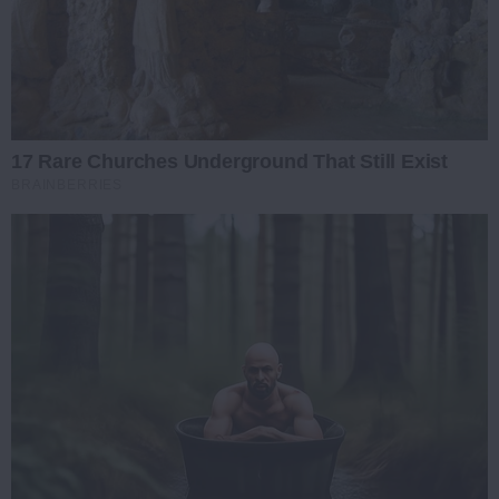
17 Rare Churches Underground That Still Exist
BRAINBERRIES