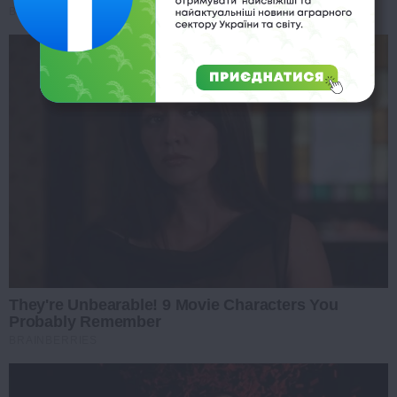
BRAINBERRIES
They're Unbearable! 9 Movie Characters You
Probably Remember
BRAINBERRIES