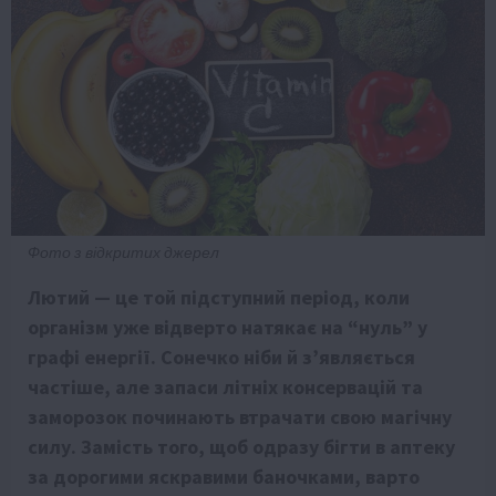
Фото з відкритих джерел
Лютий — це той підступний період, коли
організм уже відверто натякає на “нуль” у
графі енергії. Сонечко ніби й з’являється
частіше, але запаси літніх консервацій та
заморозок починають втрачати свою магічну
силу. Замість того, щоб одразу бігти в аптеку
за дорогими яскравими баночками, варто