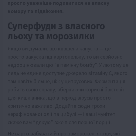
просто уважніше подивитися на власну
комору та підвіконня.
Суперфуди з власного
льоху та морозилки
Якщо ви думали, що квашена капуста — це
просто закуска під картопельку, то ви серйозно
недооцінювали цю “вітамінну бомбу”. У лютому це
ледь не єдине доступне джерело вітаміну С, якого
там навіть більше, ніж у цитрусових. Ферментація
робить свою справу, зберігаючи корисні бактерії
для кишківника, що в період вірусів просто
критично важливо. Додайте сюди трохи
нерафінованої олії та цибулі — і ваш імунітет
скаже вам “дякую” вже після першої порції.
Не варто забувати й про заморожені ягоди, які