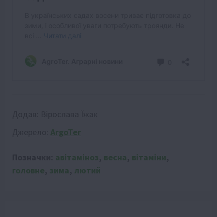
Додав:
Вірослава Їжак
Джерело:
ArgoTer
Позначки:
авітаміноз
,
весна
,
вітаміни
,
головне
,
зима
,
лютий