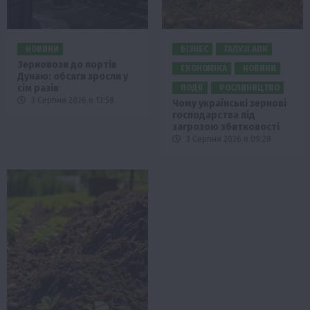
НОВИНИ
БІЗНЕС
ГАЛУЗІ АПК
Зерновози до портів
ЕКОНОМІКА
НОВИНИ
Дунаю: обсяги зросли у
сім разів
ПОДІЇ
РОСЛИНИЦТВО
3 Серпня 2026 о 13:58
Чому українські зернові
господарства під
загрозою збитковості
3 Серпня 2026 о 09:28