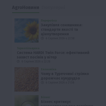
AgroНовини
Популярні
Переробка
Закупівля соняшника:
стандарти якості та
ціноутворення
6 Серпня 2026 о 22:58
Тернопільщина
Система HARDI Twin Force: ефективний
захист посівів у вітер
6 Серпня 2026 о 22:28
Економіка
Чому в Туреччині стрімко
дорожчає кукурудза
6 Серпня 2026 о 21:58
Бізнес
Бізнес критикує