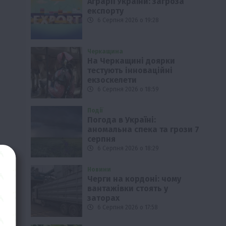
Аграрії України: загроза
експорту
6 Серпня 2026 о 19:28
Черкащина
На Черкащині доярки
тестують інноваційні
екзоскелети
6 Серпня 2026 о 18:59
Події
Погода в Україні:
аномальна спека та грози 7
серпня
6 Серпня 2026 о 18:29
Новини
Черги на кордоні: чому
вантажівки стоять у
заторах
6 Серпня 2026 о 17:58