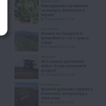
Вінниччина
Вирощування артишоків:
чи вигідно фермерам в
Україні
6 Серпня 2026 о 17:28
Закарпаття
Лохина на Закарпатті:
врожайність 3 кг з куща у
горах
6 Серпня 2026 о 16:58
Технології
Як Cropwise допомагає
Alebor Group економити
ресурси
6 Серпня 2026 о 16:28
Рослиництво
Врожай цукрових буряків у
Німеччині: антирекорд з
1990 року
6 Серпня 2026 о 15:58