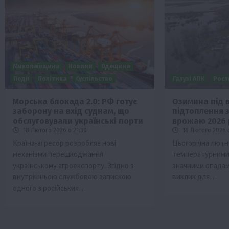
Миколаївщина
Новини
Одещина
Події
Політика
Суспільство
Галузі АПК
Росл
Морська блокада 2.0: РФ готує
Озимина під 
заборону на вхід суднам, що
підтоплення 
Бізнес
Галузі АПК
Економіка
Новини
Под
обслуговували українські порти
врожаю 2026 
Рослиництво
Суспільство
ТОП1
Фермерст
18 Лютого 2026 о 21:30
18 Лютого 2026 о
Країна-агресор розробляє нові
Цьогорічна лютне
Кредити для аграріїв під заставу вро
механізми перешкоджання
температурними
новою програмою від Уряду
українському агроекспорту. Згідно з
значними опада
1 Серпня 2026 о 11:58
внутрішньою службовою запискою
виклик для…
одного з російських…