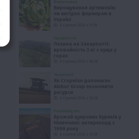
Вінниччина
Вирощування артишоків:
чи вигідно фермерам в
Україні
6 Серпня 2026 о 17:28
Закарпаття
Лохина на Закарпатті:
врожайність 3 кг з куща у
горах
6 Серпня 2026 о 16:58
Технології
Як Cropwise допомагає
Alebor Group економити
ресурси
6 Серпня 2026 о 16:28
Рослиництво
Врожай цукрових буряків у
Німеччині: антирекорд з
1990 року
6 Серпня 2026 о 15:58