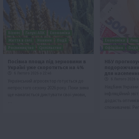
Бізнес
Галузі АПК
Економіка
Життя в селі
Новини
Події
Економіка
Люд
Рослиництво
Суспільство
Офіційно
Події
Посівна площа під зерновими в
НБУ прогнозу
Україні уже скоротиться на 4%
подорожчання
Бізнес
Галузі АПК
Економіка
Новини
Под
для населенн
6 Лютого 2026 о 22:46
Рослиництво
Суспільство
ТОП1
Фермерст
6 Лютого 2026 о 
Український агросектор готується до
Нацбанк України
непростого сезону 2026 року. Поки зима
Кредити для аграріїв під заставу вро
інфляційний звіт
ще намагається диктувати свої умови,
новою програмою від Уряду
додасть оптиміз
…
1 Серпня 2026 о 11:58
споживачеві. Ре