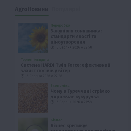
AgroНовини
Популярні
Переробка
Закупівля соняшника:
стандарти якості та
ціноутворення
6 Серпня 2026 о 22:58
Тернопільщина
Система HARDI Twin Force: ефективний
захист посівів у вітер
6 Серпня 2026 о 22:28
Економіка
Чому в Туреччині стрімко
дорожчає кукурудза
6 Серпня 2026 о 21:58
Бізнес
Бізнес критикує