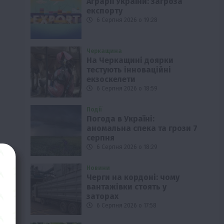
Аграрії України: загроза
експорту
6 Серпня 2026 о 19:28
Черкащина
На Черкащині доярки
тестують інноваційні
екзоскелети
6 Серпня 2026 о 18:59
Події
Погода в Україні:
аномальна спека та грози 7
серпня
6 Серпня 2026 о 18:29
Новини
Черги на кордоні: чому
вантажівки стоять у
заторах
6 Серпня 2026 о 17:58