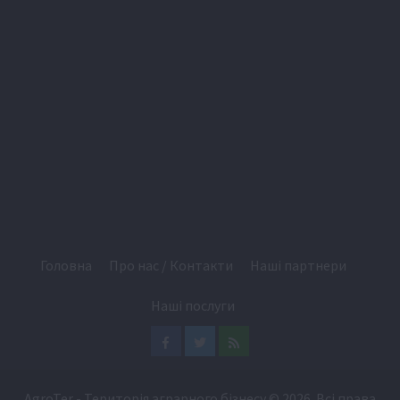
Головна
Про нас / Контакти
Наші партнери
Наші послуги
Facebook
Twitter
Feed
AgroTer - Територія аграрного бізнесу
© 2026. Всі права