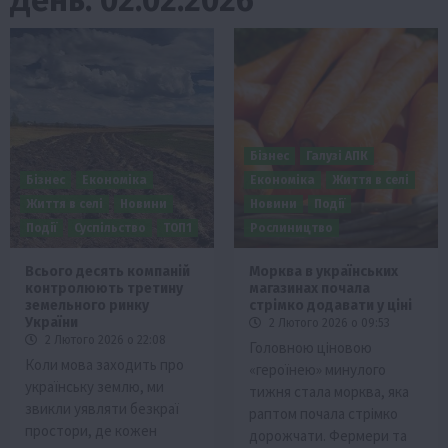
Бізнес
Галузі АПК
Бізнес
Економіка
Економіка
Життя в селі
Життя в селі
Новини
Новини
Події
Події
Суспільство
ТОП1
Рослиництво
Всього десять компаній
Морква в українських
контролюють третину
магазинах почала
земельного ринку
стрімко додавати у ціні
України
2 Лютого 2026 о 09:53
2 Лютого 2026 о 22:08
Головною ціновою
Коли мова заходить про
«героїнею» минулого
українську землю, ми
тижня стала морква, яка
звикли уявляти безкраї
раптом почала стрімко
простори, де кожен
дорожчати. Фермери та