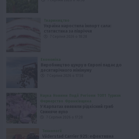
7 Серпня 2026 о 18:58
Твариництво
Україна наростила імпорт сала:
статистика за півріччя
7 Серпня 2026 о 18:28
Економіка
Виробництво цукру в Європі падає до
десятирічного мінімуму
7 Серпня 2026 о 17:58
Наука
Новини
Події
Регіони
ТОП1
Туризм
Фермерство
Франківщина
У Карпатах виявили рідкісний гриб
Свиняче вухо
7 Серпня 2026 о 17:28
Технології
Väderstad Carrier 925: ефективна