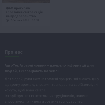
ФАО прогнозує
зростання світових цін
на продовольство
7 Серпня 2026 о 20:58
Про нас
Аgr
oTer. Аграрні новини
– джерело інформації для
людей, які працюють на землі!
Для людей, руки яких натомлені працею, які знають ціну
щедрому врожаю, справжні господарі на своїй землі, які
хочуть, щоб вона квітла.
Історії про життя невтомних трудівників, новини
агробізнесу та як вести розумне господарство.