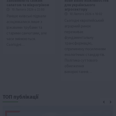
заповнюють свіжим
нове вікно можливостей
салатом та мікрогріном
для українського
агросектору
10 Лютого 2026 о 22:00
10 Лютого 2026 о 10:02
Раніше київські підвали
Сьогодні європейський
асоціювалися лише з
аграрний ринок
іржавими трубами та
переживає
старими санчатами, але
фундаментальну
часи змінюються.
трансформацію,
Сьогодні…
спричинену посиленням
екологічних стандартів.
Політика суттєвого
обмеження
використання…
ТОП публікації