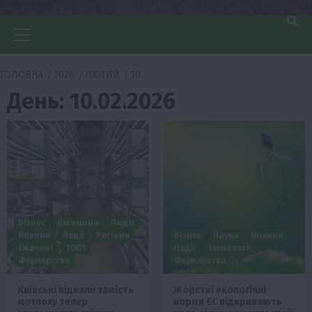
Головне
меню
ГОЛОВНА
2026
ЛЮТИЙ
10
День:
10.02.2026
Бізнес
Київщина
Люди
Новини
Події
Регіони
Бізнес
Наука
Новини
Смачно!
ТОП1
Події
Технології
Фермерство
Фермерство
Київські підвали замість
Жорсткі екологічні
мотлоху тепер
норми ЄС відкривають