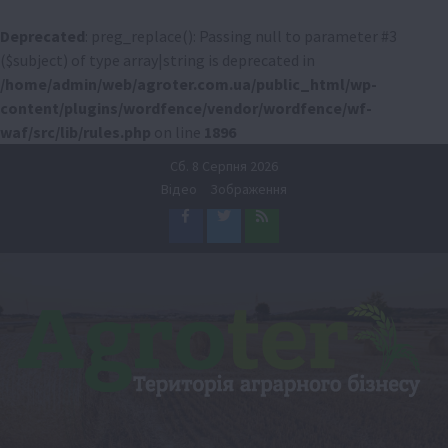
Deprecated
: preg_replace(): Passing null to parameter #3
($subject) of type array|string is deprecated in
/home/admin/web/agroter.com.ua/public_html/wp-
content/plugins/wordfence/vendor/wordfence/wf-
waf/src/lib/rules.php
on line
1896
Перейти
Сб. 8 Серпня 2026
до
Відео
Зображення
вмісту
Facebook
Twitter
Feed