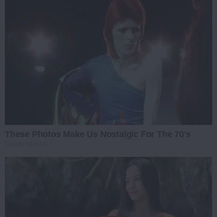
These Photos Make Us Nostalgic For The 70's
BRAINBERRIES