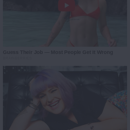
Guess Their Job — Most People Get It Wrong
BRAINBERRIES