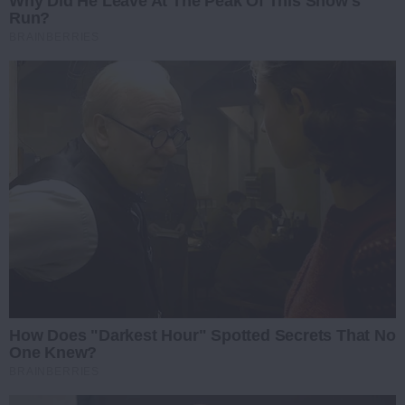
Why Did He Leave At The Peak Of This Show's
Run?
BRAINBERRIES
How Does "Darkest Hour" Spotted Secrets That No
One Knew?
BRAINBERRIES