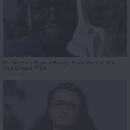
It's Not Your Typical Family: Each Member Has
This Unique Trait!
BRAINBERRIES