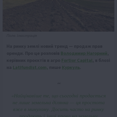
Поле. Ілюстрація
На ринку землі новий тренд — продаж прав
оренди. Про це розповів
Володимир Нагорний
,
керівник проєктів в агро
Fortior Capital
, в блозі
на
Latifundist.com,
пише
Куркуль
.
«Найцікавіше те, що сьогодні продається
не лише земельна ділянка — ця простота
вже в минулому. Досить часто на ринку
продають і інші права на земельну