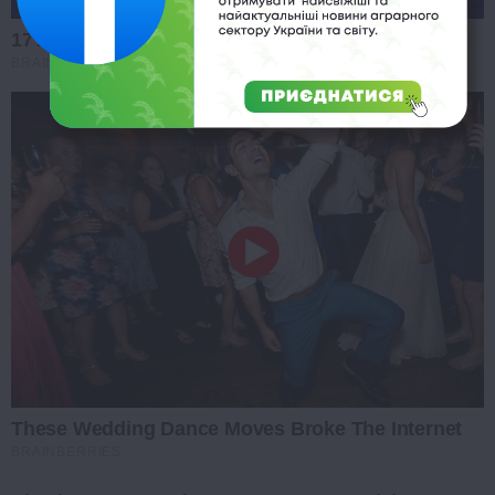
17 Astonishingly Beautiful Cave Churches
BRAINBERRIES
These Wedding Dance Moves Broke The Internet
BRAINBERRIES