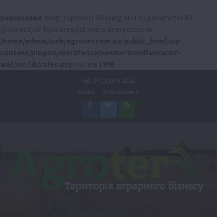
Deprecated
: preg_replace(): Passing null to parameter #3
($subject) of type array|string is deprecated in
/home/admin/web/agroter.com.ua/public_html/wp-
content/plugins/wordfence/vendor/wordfence/wf-
waf/src/lib/rules.php
on line
1896
Перейти
Нд. 9 Серпня 2026
до
Відео
Зображення
вмісту
Facebook
Twitter
Feed