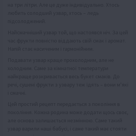
на три літри. Але це дуже індивідуально. Хтось
любить солодший узвар, хтось – ледь
підсолоджений.
Найсмачніший узвар той, що настоявся ніч. За цей
час фрукти повністю віддають свій смак і аромат.
Напій стає насиченим і гармонійним.
Подавати узвар краще прохолодним, але не
холодним. Саме за кімнатної температури
найкраще розкривається весь букет смаків. До
речі, сушені фрукти з узвару теж їдять – вони м’які
і смачні.
Цей простий рецепт передається з покоління в
покоління. Кожна родина може додати щось своє,
але основа залишається незмінною. Саме такий
узвар варили наші бабусі, і саме такий має стояти