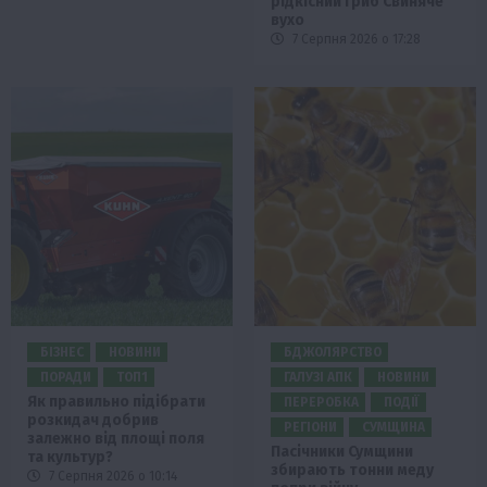
рідкісний гриб Свиняче
вухо
7 Серпня 2026 о 17:28
БІЗНЕС
НОВИНИ
БДЖОЛЯРСТВО
ПОРАДИ
ТОП1
ГАЛУЗІ АПК
НОВИНИ
Як правильно підібрати
ПЕРЕРОБКА
ПОДІЇ
розкидач добрив
РЕГІОНИ
СУМЩИНА
залежно від площі поля
Пасічники Сумщини
та культур?
збирають тонни меду
7 Серпня 2026 о 10:14