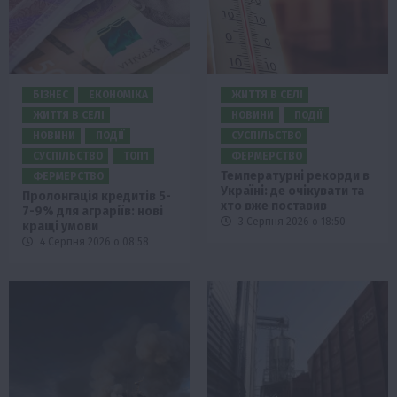
БІЗНЕС
ЕКОНОМІКА
ЖИТТЯ В СЕЛІ
ЖИТТЯ В СЕЛІ
НОВИНИ
ПОДІЇ
НОВИНИ
ПОДІЇ
СУСПІЛЬСТВО
СУСПІЛЬСТВО
ТОП1
ФЕРМЕРСТВО
Температурні рекорди в
ФЕРМЕРСТВО
Україні: де очікувати та
Пролонгація кредитів 5-
хто вже поставив
7-9% для аграріїв: нові
3 Серпня 2026 о 18:50
кращі умови
4 Серпня 2026 о 08:58