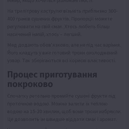
інжир, якщо хочеться різноманітності.
На трилітрову каструлю візьміть приблизно 300-
400 грамів сушених фруктів. Пропорції можете
регулювати на свій смак. Хтось любить більш
насичений напій, хтось – легший.
Мед додають обов’язково, але не під час варіння.
Його кладуть у вже готовий трохи охолоджений
узвар. Так зберігаються всі корисні властивості.
Процес приготування
покроково
Спочатку ретельно промийте сушені фрукти під
проточною водою. Можна залити їх теплою
водою на 15-20 хвилин, щоб вони трохи набрякли.
Це дозволить їм швидше віддати смак і аромат.