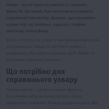
Узвар – це не просто компот із сушених
фруктів. Це напій, без якого важко уявити
справжній Святвечір. Аромат, що наповнює
кухню під час варіння, одразу створює
святкову атмосферу.
Багато хто плутає узвар зі звичайним компотом.
Але різниця є. Узвар не кип’ятять довго, а
запарюють або варять недовго, щоб зберегти
максимум корисних речовин.
Що потрібно для
справжнього узвару
Основа напою – це якісні сушені фрукти.
Класичний набір включає яблука, груші,
чорнослив та вишню. Можна додати курагу або