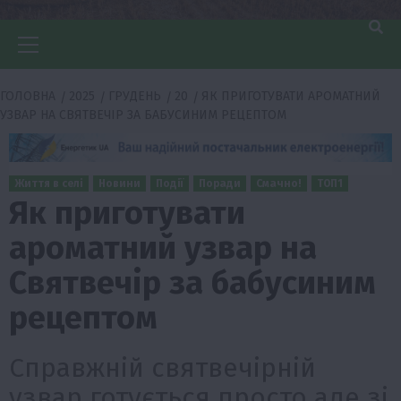
Головне
меню
ГОЛОВНА
2025
ГРУДЕНЬ
20
ЯК ПРИГОТУВАТИ АРОМАТНИЙ
УЗВАР НА СВЯТВЕЧІР ЗА БАБУСИНИМ РЕЦЕПТОМ
Життя в селі
Новини
Події
Поради
Смачно!
ТОП1
Як приготувати
ароматний узвар на
Святвечір за бабусиним
рецептом
Справжній святвечірній
узвар готується просто але зі