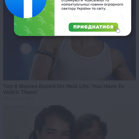
Top 8 Movies Based On Real Life. You Have To
Watch Them!
BRAINBERRIES