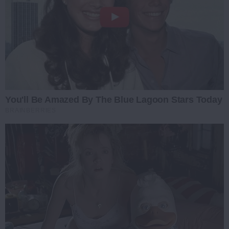
You'll Be Amazed By The Blue Lagoon Stars Today
BRAINBERRIES