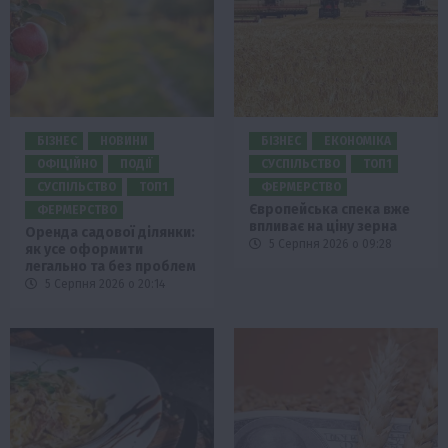
БІЗНЕС
НОВИНИ
БІЗНЕС
ЕКОНОМІКА
ОФІЦІЙНО
ПОДІЇ
СУСПІЛЬСТВО
ТОП1
СУСПІЛЬСТВО
ТОП1
ФЕРМЕРСТВО
Європейська спека вже
ФЕРМЕРСТВО
впливає на ціну зерна
Оренда садової ділянки:
5 Серпня 2026 о 09:28
як усе оформити
легально та без проблем
5 Серпня 2026 о 20:14