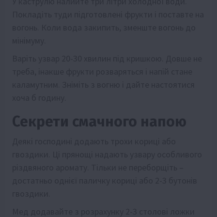
У каструлю налийте три літри холодної води.
Покладіть туди підготовлені фрукти і поставте на
вогонь. Коли вода закипить, зменште вогонь до
мінімуму.
Варіть узвар 20-30 хвилин під кришкою. Довше не
треба, інакше фрукти розваряться і напій стане
каламутним. Зніміть з вогню і дайте настоятися
хоча б годину.
Секрети смачного напою
Деякі господині додають трохи кориці або
гвоздики. Ці прянощі надають узвару особливого
різдвяного аромату. Тільки не переборщіть –
достатньо однієї паличку кориці або 2-3 бутонів
гвоздики.
Мед додавайте з розрахунку 2-3 столові ложки