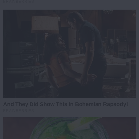
BRAINBERRIES
And They Did Show This In Bohemian Rapsody!
BRAINBERRIES