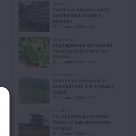
Новини
Черги на кордоні: чому
вантажівки стоять у
заторах
6 Серпня 2026 о 17:58
Вінниччина
Вирощування артишоків:
чи вигідно фермерам в
Україні
6 Серпня 2026 о 17:28
Закарпаття
Лохина на Закарпатті:
врожайність 3 кг з куща у
горах
6 Серпня 2026 о 16:58
Технології
Як Cropwise допомагає
Alebor Group економити
ресурси
6 Серпня 2026 о 16:28