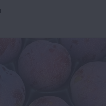
и
ії
Бізнес
Новини
Офіційно
Події
Суспільство
во
ТОП1
Фермерство
жаю за
Оренда садової ділянки: як усе оформити
легально та без проблем
5 Серпня 2026 о 20:14