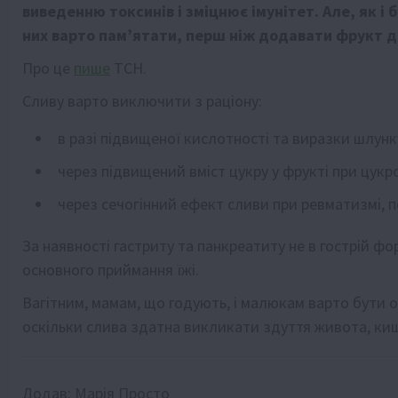
виведенню токсинів і зміцнює імунітет. Але, як і
них варто пам’ятати, перш ніж додавати фрукт д
Про це
пише
ТСН.
Сливу варто виключити з раціону:
в разі підвищеної кислотності та виразки шлун
через підвищений вміст цукру у фрукті при цукро
через сечогінний ефект сливи при ревматизмі, по
За наявності гастриту та панкреатиту не в гострій фо
основного приймання їжі.
Вагітним, мамам, що годують, і малюкам варто бути о
оскільки слива здатна викликати здуття живота, кишк
Додав:
Марія Просто