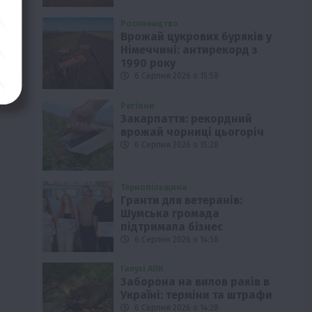
Рослиництво
Врожай цукрових буряків у
Німеччині: антирекорд з
1990 року
6 Серпня 2026 о 15:58
Регіони
Закарпаття: рекордний
врожай чорниці цьогоріч
6 Серпня 2026 о 15:28
Тернопільщина
Гранти для ветеранів:
Шумська громада
підтримала бізнес
6 Серпня 2026 о 14:58
Галузі АПК
Заборона на вилов раків в
Україні: терміни та штрафи
6 Серпня 2026 о 14:28