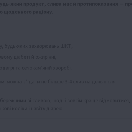
 будь-який продукт, слива має й протипоказання — пр
о щоденного раціону.
ку, будь-яких захворювань ШКТ,
вому діабеті й ожирінні,
дагрі та сечокам’яній хворобі.
рмі можна з’їдати не більше 3-4 слив на день після
бережними зі сливою, іноді і зовсім краще відмовитися,
ові коліки і навіть діарею.