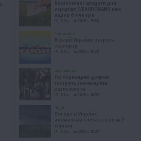
Беззаставні кредити для
о
аграріїв: WEAGROBANK вже
видав 6 млн грн
6 Серпня 2026 о 19:58
Економіка
Аграрії України: загроза
експорту
6 Серпня 2026 о 19:28
Черкащина
На Черкащині доярки
тестують інноваційні
екзоскелети
6 Серпня 2026 о 18:59
Події
Погода в Україні:
аномальна спека та грози 7
серпня
6 Серпня 2026 о 18:29