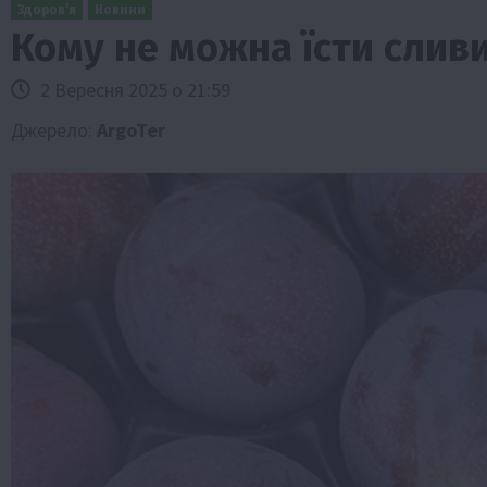
Здоров’я
Новини
Кому не можна їсти слив
2 Вересня 2025 о 21:59
Джерело:
ArgoTer
Бізнес
Галузі АПК
Економіка
Новини
Под
Рослиництво
Суспільство
ТОП1
Фермерст
Кредити для аграріїв під заставу вро
новою програмою від Уряду
1 Серпня 2026 о 11:58