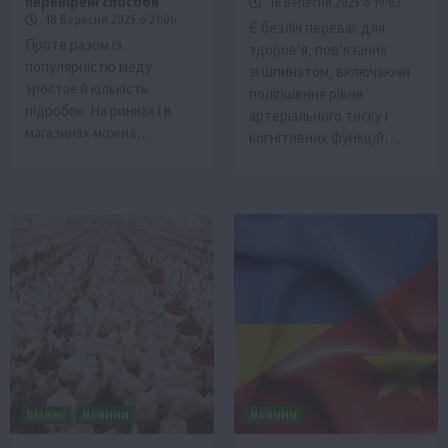
перевірені способи
18 Вересня 2025 о 19:02
18 Вересня 2025 о 21:06
Є безліч переваг для
Проте разом із
здоров’я, пов’язаних
популярністю меду
зі шпинатом, включаючи
зростає й кількість
поліпшення рівня
підробок. На ринках і в
артеріального тиску і
магазинах можна…
когнітивних функцій….
Бізнес
Новини
Новини