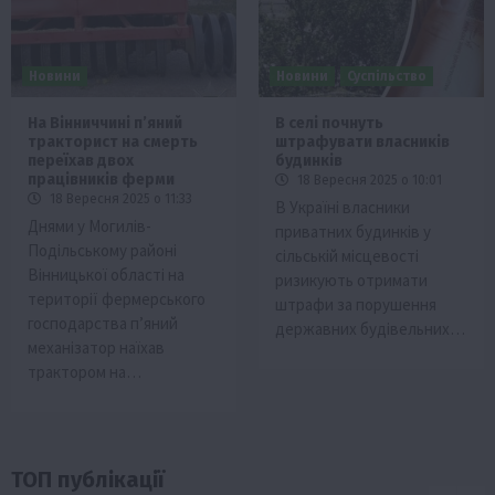
Новини
Новини
Суспільство
На Вінниччині п’яний
В селі почнуть
тракторист на смерть
штрафувати власників
переїхав двох
будинків
працівників ферми
18 Вересня 2025 о 10:01
18 Вересня 2025 о 11:33
В Україні власники
Днями у Могилів-
приватних будинків у
Подільському районі
сільській місцевості
Вінницької області на
ризикують отримати
території фермерського
штрафи за порушення
господарства п’яний
державних будівельних…
механізатор наїхав
трактором на…
ТОП публікації