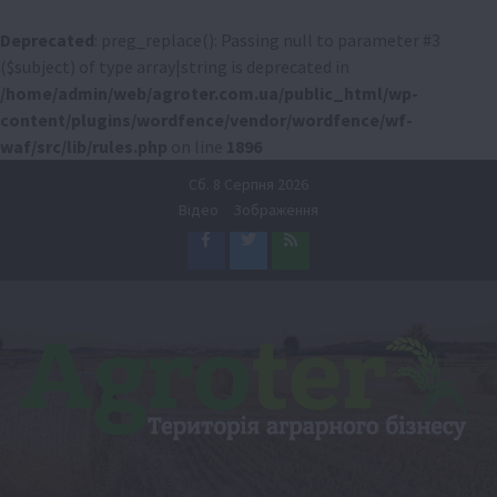
Deprecated
: preg_replace(): Passing null to parameter #3
($subject) of type array|string is deprecated in
/home/admin/web/agroter.com.ua/public_html/wp-
content/plugins/wordfence/vendor/wordfence/wf-
waf/src/lib/rules.php
on line
1896
Перейти
Сб. 8 Серпня 2026
до
Відео
Зображення
вмісту
Facebook
Twitter
Feed