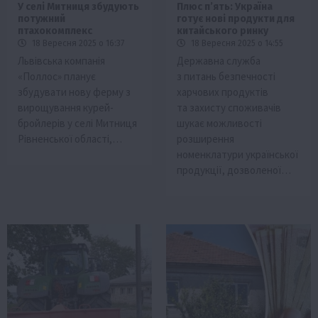
У селі Митниця збудують
Плюс п’ять: Україна
потужний
готує нові продукти для
птахокомплекс
китайського ринку
18 Вересня 2025 о 16:37
18 Вересня 2025 о 14:55
Львівська компанія
Державна служба
«Поллос» планує
з питань безпечності
збудувати нову ферму з
харчових продуктів
вирощування курей-
та захисту споживачів
бройлерів у селі Митниця
шукає можливості
Рівненської області,…
розширення
номенклатури української
продукції, дозволеної…