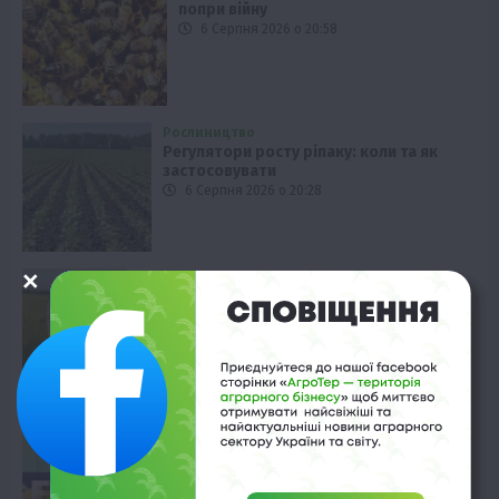
попри війну
6 Серпня 2026 о 20:58
Рослиництво
Регулятори росту ріпаку: коли та як
застосовувати
6 Серпня 2026 о 20:28
Фермерство
Беззаставні кредити для аграріїв:
WEAGROBANK вже видав 6 млн грн
6 Серпня 2026 о 19:58
Економіка
Аграрії України: загроза експорту
6 Серпня 2026 о 19:28