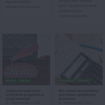
продуктами? Навколо
від кави швидко
цього харчового питання
вбирається у волокна…
роками існують
суперечливі думки….
Бізнес
Новини
Економіка
Новини
Американський гігант
НБУ заявив про неминуче
Kraft Heinz розділиться
зростання тарифів для
на дві компанії
населення
7 Вересня 2025 о 10:00
7 Вересня 2025 о 07:07