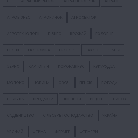
ЄС
АГРАРНИЙ РИНОК
АГРАРНІ НОВИНИ
АГРАРІЇ
АГРОБІЗНЕС
АГРОРИНОК
АГРОСЕКТОР
АГРОТЕХНОЛОГІЇ
БІЗНЕС
ВРОЖАЙ
ГОЛОВНЕ
ГРОШІ
ЕКОНОМІКА
ЕКСПОРТ
ЗАКОН
ЗЕМЛЯ
ЗЕРНО
КАРТОПЛЯ
КОРОНАВІРУС
КУКУРУДЗА
МОЛОКО
НОВИНИ
ОВОЧІ
ПЕНСІЯ
ПОГОДА
ПОЛЬЩА
ПРОДУКТИ
ПШЕНИЦЯ
РЕЦЕПТ
РИНОК
САДІВНИЦТВО
СІЛЬСЬКЕ ГОСПОДАРСТВО
УКРАЇНА
УРОЖАЙ
ФЕРМА
ФЕРМЕР
ФЕРМЕРИ