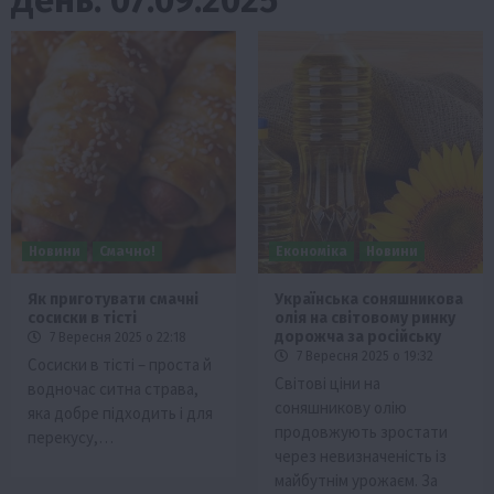
Новини
Смачно!
Економіка
Новини
Як приготувати смачні
Українська соняшникова
сосиски в тісті
олія на світовому ринку
дорожча за російську
7 Вересня 2025 о 22:18
7 Вересня 2025 о 19:32
Сосиски в тісті – проста й
Світові ціни на
водночас ситна страва,
соняшникову олію
яка добре підходить і для
продовжують зростати
перекусу,…
через невизначеність із
майбутнім урожаєм. За