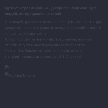
Аgr
oTer. Аграрні новини
– джерело інформації для
людей, які працюють на землі!
Для людей, руки яких натомлені працею, які знають ціну
щедрому врожаю, справжні господарі на своїй землі, які
хочуть, щоб вона квітла.
Історії про життя невтомних трудівників, новини
агробізнесу та як вести розумне господарство.
Усе і навіть більше ви зможете прочитати на
спеціалізованому аграрному сайті
“Агротер”
!