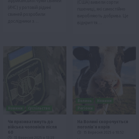
африканської чуми свиней
(США) вивели сорти
(АЧС) у ротовій рідині
пшениці, які самостійно
свиней розробили
виробляють добрива. Це
дослідники з…
відкриття…
Волинь
Новини
Новини
Суспільство
Регіони
Чи призиватимуть до
На Волині скорочується
війська чоловіків після
поголівʼя корів
60
15 Вересня 2025 о 10:52
15 Вересня 2025 о 13:39