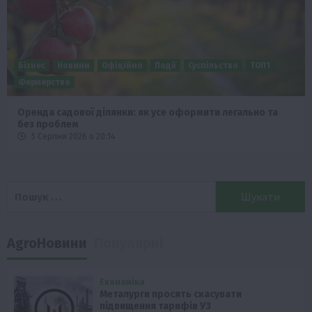
Бізнес
Новини
Офіційно
Події
Суспільство
ТОП1
Фермерство
Оренда садової ділянки: як усе оформити легально та
без проблем
5 Серпня 2026 о 20:14
Пошук:
AgroНовини
Популярні
Економіка
Металурги просять скасувати
підвищення тарифів УЗ