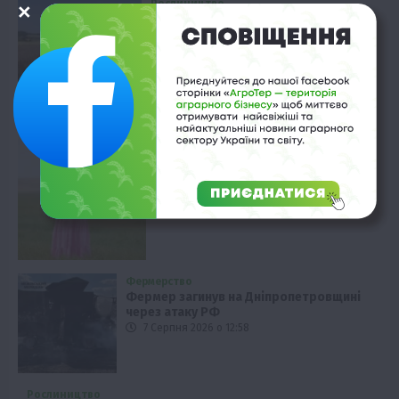
Рослиництво
Ріпак: урожайність у “ТАС Агро”
вражає
7 Серпня 2026 о 13:58
Фермерство
Льон: від поля до готового
продукту
7 Серпня 2026 о 13:28
Фермерство
Фермер загинув на Дніпропетровщині
через атаку РФ
7 Серпня 2026 о 12:58
Рослиництво