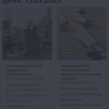
Економіка
Новини
Новини
ТОП1
Які чоловічі професії
Західний Хаб МХП
серед жінок
сплатив за перше
найпопулярніші
півріччя 215 млн гривень
податків
15 Вересня 2025 о 21:00
15 Вересня 2025 о 19:30
Експериментальний
Протягом I півріччя 2025
проєкт служби зайнятості
року Західний Хаб МХП, до
вже залучив 763 українки
якого входять
до навчання за
підприємства «Захід-Агро
професіями, які