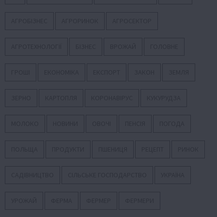
АГРОБІЗНЕС
АГРОРИНОК
АГРОСЕКТОР
АГРОТЕХНОЛОГІЇ
БІЗНЕС
ВРОЖАЙ
ГОЛОВНЕ
ГРОШІ
ЕКОНОМІКА
ЕКСПОРТ
ЗАКОН
ЗЕМЛЯ
ЗЕРНО
КАРТОПЛЯ
КОРОНАВІРУС
КУКУРУДЗА
МОЛОКО
НОВИНИ
ОВОЧІ
ПЕНСІЯ
ПОГОДА
ПОЛЬЩА
ПРОДУКТИ
ПШЕНИЦЯ
РЕЦЕПТ
РИНОК
САДІВНИЦТВО
СІЛЬСЬКЕ ГОСПОДАРСТВО
УКРАЇНА
УРОЖАЙ
ФЕРМА
ФЕРМЕР
ФЕРМЕРИ