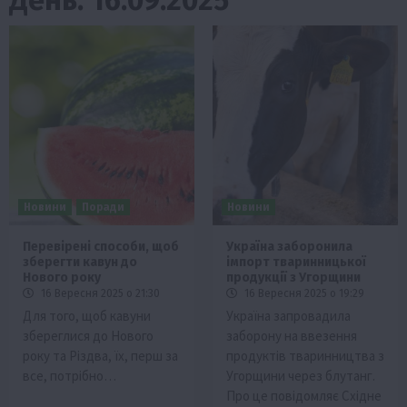
Новини
Поради
Новини
Перевірені способи, щоб
Україна заборонила
зберегти кавун до
імпорт тваринницької
Нового року
продукції з Угорщини
16 Вересня 2025 о 21:30
16 Вересня 2025 о 19:29
Для того, щоб кавуни
Україна запровадила
збереглися до Нового
заборону на ввезення
року та Різдва, їх, перш за
продуктів тваринництва з
все, потрібно…
Угорщини через блутанг.
Про це повідомляє Східне