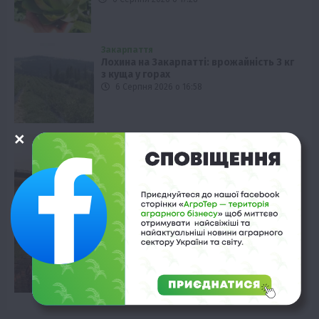
Закарпаття
Лохина на Закарпатті: врожайність 3 кг
з куща у горах
6 Серпня 2026 о 16:58
Технології
Як Cropwise допомагає Alebor Group
економити ресурси
6 Серпня 2026 о 16:28
Рослиництво
Врожай цукрових буряків у Німеччині:
антирекорд з 1990 року
6 Серпня 2026 о 15:58