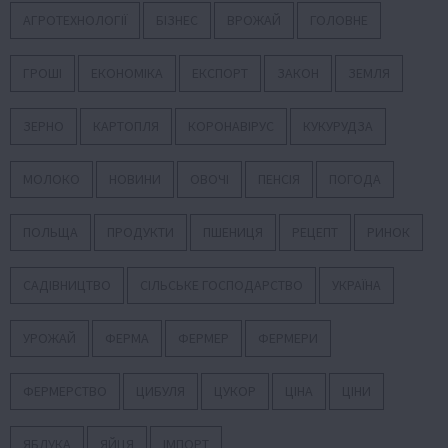
АГРОТЕХНОЛОГІЇ
БІЗНЕС
ВРОЖАЙ
ГОЛОВНЕ
ГРОШІ
ЕКОНОМІКА
ЕКСПОРТ
ЗАКОН
ЗЕМЛЯ
ЗЕРНО
КАРТОПЛЯ
КОРОНАВІРУС
КУКУРУДЗА
МОЛОКО
НОВИНИ
ОВОЧІ
ПЕНСІЯ
ПОГОДА
ПОЛЬЩА
ПРОДУКТИ
ПШЕНИЦЯ
РЕЦЕПТ
РИНОК
САДІВНИЦТВО
СІЛЬСЬКЕ ГОСПОДАРСТВО
УКРАЇНА
УРОЖАЙ
ФЕРМА
ФЕРМЕР
ФЕРМЕРИ
ФЕРМЕРСТВО
ЦИБУЛЯ
ЦУКОР
ЦІНА
ЦІНИ
ЯБЛУКА
ЯЙЦЯ
ІМПОРТ