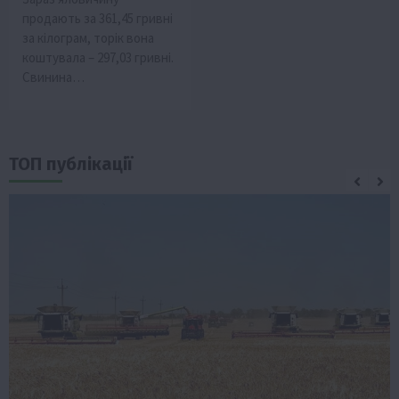
продають за 361,45 гривні
за кілограм, торік вона
коштувала – 297,03 гривні.
Свинина…
ТОП публікації