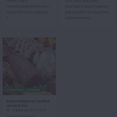
перші у світі
2027 року програму
генномодифіковані коні —
пільгового кредитування
клони елітного жеребця
для аграріїв. Ця ініціатива
з…
спрямована на…
Економіка
Новини
Коли очікувати стрибка
цін на мʼясо
16 Вересня 2025 о 09:19
Зараз яловичину