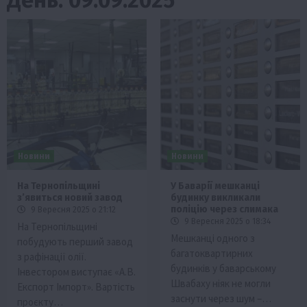
Новини
Новини
На Тернопільщині
У Баварії мешканці
зʼявиться новий завод
будинку викликали
поліцію через слимака
9 Вересня 2025 о 21:12
9 Вересня 2025 о 18:34
На Тернопільщині
Мешканці одного з
побудують перший завод
багатоквартирних
з рафінації олії.
будинків у баварському
Інвестором виступає «А.В.
Швабаху ніяк не могли
Експорт Імпорт». Вартість
заснути через шум –…
проєкту…