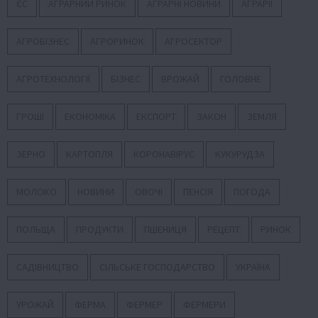
ЄС
АГРАРНИЙ РИНОК
АГРАРНІ НОВИНИ
АГРАРІЇ
АГРОБІЗНЕС
АГРОРИНОК
АГРОСЕКТОР
АГРОТЕХНОЛОГІЇ
БІЗНЕС
ВРОЖАЙ
ГОЛОВНЕ
ГРОШІ
ЕКОНОМІКА
ЕКСПОРТ
ЗАКОН
ЗЕМЛЯ
ЗЕРНО
КАРТОПЛЯ
КОРОНАВІРУС
КУКУРУДЗА
МОЛОКО
НОВИНИ
ОВОЧІ
ПЕНСІЯ
ПОГОДА
ПОЛЬЩА
ПРОДУКТИ
ПШЕНИЦЯ
РЕЦЕПТ
РИНОК
САДІВНИЦТВО
СІЛЬСЬКЕ ГОСПОДАРСТВО
УКРАЇНА
УРОЖАЙ
ФЕРМА
ФЕРМЕР
ФЕРМЕРИ