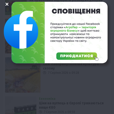
Як правильно підібрати розкидач добрив
залежно від площі поля та культур?
7 Серпня 2026 о 10:14
Економіка
Ціна пшениці на тендері в Алжирі
зросла
7 Серпня 2026 о 09:58
Рослиництво
Соя: Найприбутковіша культура
сезону
7 Серпня 2026 о 09:28
Економіка
Ціни на вуглець в Європі тримаються
вище €80
7 Серпня 2026 о 08:58