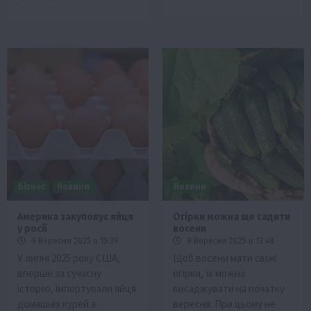
Бізнес
Новини
Новини
Америка закуповує яйця
Огірки можна ще садити
у росії
восени
9 Вересня 2025 о 15:39
9 Вересня 2025 о 13:48
У липні 2025 року США,
Щоб восени мати свіжі
вперше за сучасну
огірки, їх можна
історію, імпортували яйця
висаджувати на початку
домашніх курей з
вересня. При цьому не