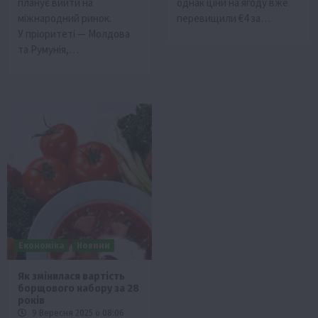
планує вийти на
однак ціни на ягоду вже
міжнародний ринок.
перевищили €4 за…
У пріоритеті — Молдова
та Румунія,…
Економіка
Новини
Як змінилася вартість
борщового набору за 28
років
9 Вересня 2025 о 08:06