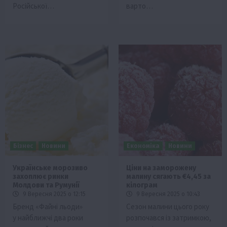
Російської…
варто…
Бізнес
Новини
Економіка
Новини
Українське морозиво
Ціни на заморожену
захоплює ринки
малину сягають €4,45 за
Молдови та Румунії
кілограм
9 Вересня 2025 о 12:15
9 Вересня 2025 о 10:43
Бренд «Файні льоди»
Сезон малини цього року
у найближчі два роки
розпочався із затримкою,