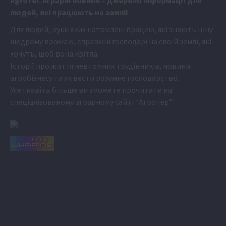
Аgr
oTer. Аграрні новини
– джерело інформації для
людей, які працюють на землі!
Для людей, руки яких натомлені працею, які знають ціну
щедрому врожаю, справжні господарі на своїй землі, які
хочуть, щоб вона квітла.
Історії про життя невтомних трудівників, новини
агробізнесу та як вести розумне господарство.
Усе і навіть більше ви зможете прочитати на
спеціалізованому аграрному сайті
“Агротер”
!