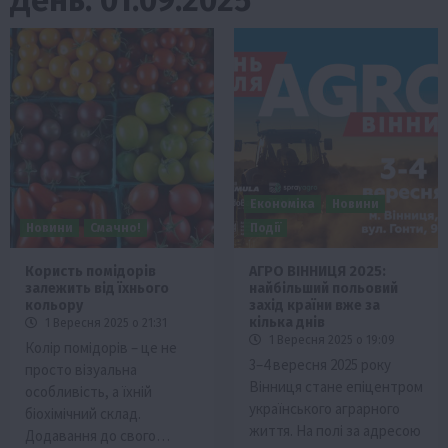
Економіка
Новини
Новини
Смачно!
Події
Користь помідорів
АГРО ВІННИЦЯ 2025:
залежить від їхнього
найбільший польовий
кольору
захід країни вже за
кілька днів
1 Вересня 2025 о 21:31
1 Вересня 2025 о 19:09
Колір помідорів – це не
3–4 вересня 2025 року
просто візуальна
Вінниця стане епіцентром
особливість, а їхній
українського аграрного
біохімічний склад.
життя. На полі за адресою
Додавання до свого…