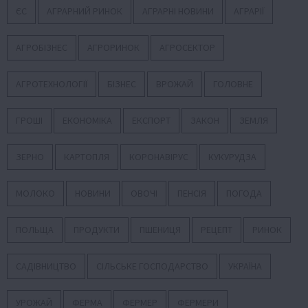
ЄС
АГРАРНИЙ РИНОК
АГРАРНІ НОВИНИ
АГРАРІЇ
АГРОБІЗНЕС
АГРОРИНОК
АГРОСЕКТОР
АГРОТЕХНОЛОГІЇ
БІЗНЕС
ВРОЖАЙ
ГОЛОВНЕ
ГРОШІ
ЕКОНОМІКА
ЕКСПОРТ
ЗАКОН
ЗЕМЛЯ
ЗЕРНО
КАРТОПЛЯ
КОРОНАВІРУС
КУКУРУДЗА
МОЛОКО
НОВИНИ
ОВОЧІ
ПЕНСІЯ
ПОГОДА
ПОЛЬЩА
ПРОДУКТИ
ПШЕНИЦЯ
РЕЦЕПТ
РИНОК
САДІВНИЦТВО
СІЛЬСЬКЕ ГОСПОДАРСТВО
УКРАЇНА
УРОЖАЙ
ФЕРМА
ФЕРМЕР
ФЕРМЕРИ