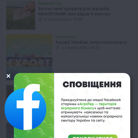
Фермерство
Беззаставні кредити для аграріїв:
WEAGROBANK вже видав 6 млн грн
6 Серпня 2026 о 19:58
Економіка
Аграрії України: загроза експорту
6 Серпня 2026 о 19:28
Черкащина
На Черкащині доярки тестують
інноваційні екзоскелети
6 Серпня 2026 о 18:59
Події
Погода в Україні: аномальна спека та
грози 7 серпня