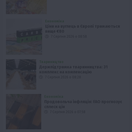
Економіка
Ціни на вуглець в Європі тримаються
вище €80
7 Серпня 2026 о 08:58
Твариництво
Держпідтримка тваринництва: 31
комплекс на компенсацію
7 Серпня 2026 о 08:28
Економіка
Продовольча інфляція: FAO прогнозує
сплеск цін
7 Серпня 2026 о 07:58