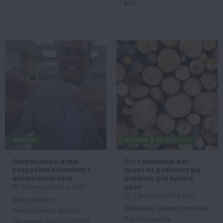
вул….
Новини
Новини
Суспільство
Американські вчені
Хто з українців має
розробили екоплівку з
право на допомогу від
виноградної лози
держави для купівлі
дров
1 Вересня 2025 о 16:39
1 Вересня 2025 о 13:47
Дослідники з
Мешканці деяких регіонів
Університету штату
України мають
Південна Дакота (SDSU,