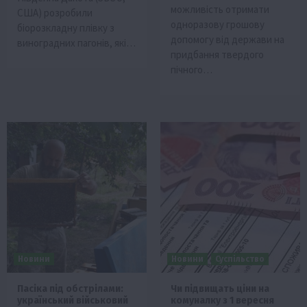
можливість отримати
США) розробили
одноразову грошову
біорозкладну плівку з
допомогу від держави на
виноградних пагонів, які…
придбання твердого
пічного…
Новини
Новини
Суспільство
Пасіка під обстрілами:
Чи підвищать ціни на
український військовий
комуналку з 1 вересня