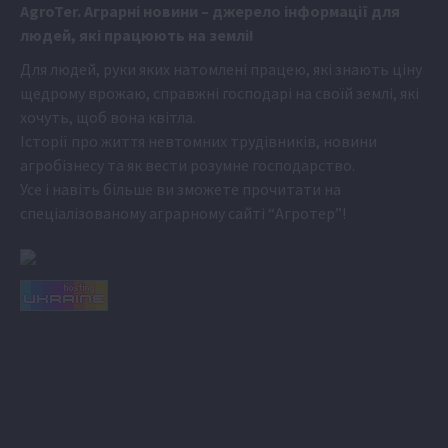
Аgr
oTer. Аграрні новини
– джерело інформації для
людей, які працюють на землі!
Для людей, руки яких натомлені працею, які знають ціну
щедрому врожаю, справжні господарі на своїй землі, які
хочуть, щоб вона квітла.
Історії про життя невтомних трудівників, новини
агробізнесу та як вести розумне господарство.
Усе і навіть більше ви зможете прочитати на
спеціалізованому аграрному сайті
“Агротер”
!