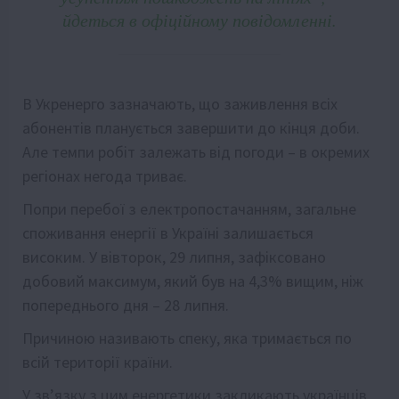
йдеться в офіційному повідомленні.
В Укренерго зазначають, що заживлення всіх
абонентів планується завершити до кінця доби.
Але темпи робіт залежать від погоди – в окремих
регіонах негода триває.
Попри перебої з електропостачанням, загальне
споживання енергії в Україні залишається
високим. У вівторок, 29 липня, зафіксовано
добовий максимум, який був на 4,3% вищим, ніж
попереднього дня – 28 липня.
Причиною називають спеку, яка тримається по
всій території країни.
У зв’язку з цим енергетики закликають українців