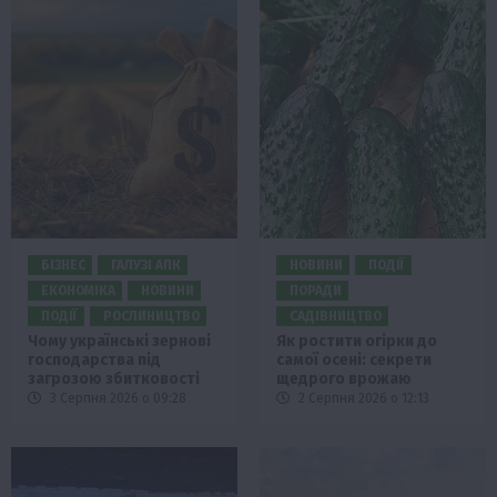
БІЗНЕС
ГАЛУЗІ АПК
НОВИНИ
ПОДІЇ
ЕКОНОМІКА
НОВИНИ
ПОРАДИ
ПОДІЇ
РОСЛИНИЦТВО
САДІВНИЦТВО
Чому українські зернові
Як ростити огірки до
господарства під
самої осені: секрети
загрозою збитковості
щедрого врожаю
3 Серпня 2026 о 09:28
2 Серпня 2026 о 12:13