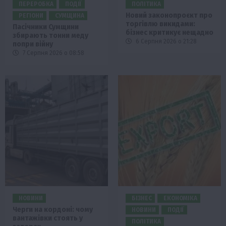
ПЕРЕРОБКА
ПОДІЇ
ПОЛІТИКА
Новий законопроєкт про
РЕГІОНИ
СУМЩИНА
торгівлю викидами:
Пасічники Сумщини
бізнес критикує нещадно
збирають тонни меду
6 Серпня 2026 о 21:28
попри війну
7 Серпня 2026 о 08:58
НОВИНИ
БІЗНЕС
ЕКОНОМІКА
Черги на кордоні: чому
НОВИНИ
ПОДІЇ
вантажівки стоять у
ПОЛІТИКА