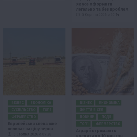
як усе оформити
легально та без проблем
5 Серпня 2026 о 20:14
БІЗНЕС
ЕКОНОМІКА
БІЗНЕС
ЕКОНОМІКА
СУСПІЛЬСТВО
ТОП1
ЖИТТЯ В СЕЛІ
ФЕРМЕРСТВО
НОВИНИ
ПОДІЇ
Європейська спека вже
ТОП1
ФЕРМЕРСТВО
впливає на ціну зерна
Аграрії отримають
5 Серпня 2026 о 09:28
кредити до 10 млн грн