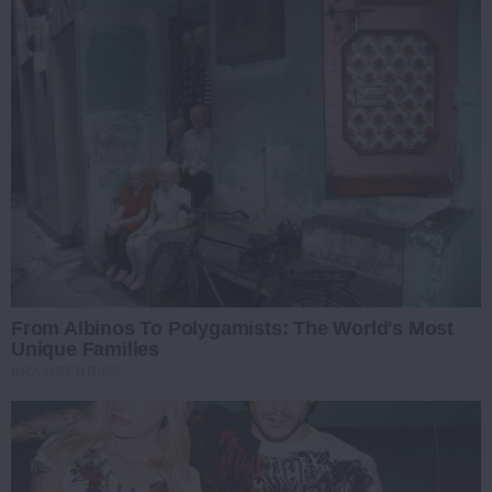
From Albinos To Polygamists: The World's Most
Unique Families
BRAINBERRIES