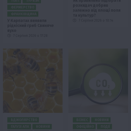
Як правильно підібрати
ТОП1
ТУРИЗМ
розкидач добрив
ФЕРМЕРСТВО
залежно від площі поля
ФРАНКІВЩИНА
та культур?
У Карпатах виявили
7 Серпня 2026 о 10:14
рідкісний гриб Свиняче
вухо
7 Серпня 2026 о 17:28
БДЖОЛЯРСТВО
БІЗНЕС
НОВИНИ
ГАЛУЗІ АПК
НОВИНИ
ОФІЦІЙНО
ПОДІЇ