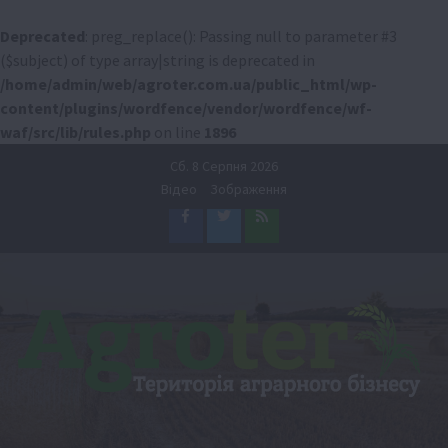
Deprecated
: preg_replace(): Passing null to parameter #3
($subject) of type array|string is deprecated in
/home/admin/web/agroter.com.ua/public_html/wp-
content/plugins/wordfence/vendor/wordfence/wf-
waf/src/lib/rules.php
on line
1896
Перейти
Сб. 8 Серпня 2026
до
Відео
Зображення
вмісту
Facebook
Twitter
Feed