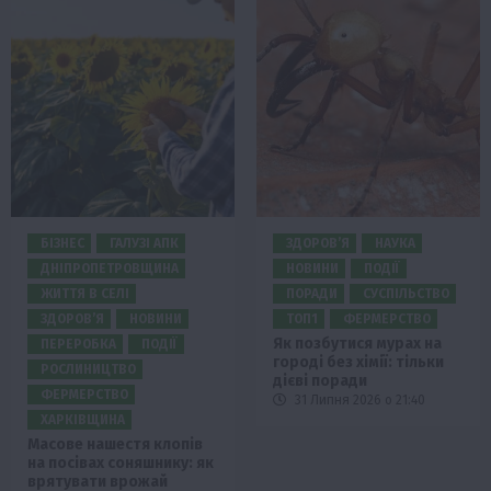
БІЗНЕС
ГАЛУЗІ АПК
ЗДОРОВ’Я
НАУКА
ДНІПРОПЕТРОВЩИНА
НОВИНИ
ПОДІЇ
ЖИТТЯ В СЕЛІ
ПОРАДИ
СУСПІЛЬСТВО
ЗДОРОВ’Я
НОВИНИ
ТОП1
ФЕРМЕРСТВО
Як позбутися мурах на
ПЕРЕРОБКА
ПОДІЇ
городі без хімії: тільки
РОСЛИНИЦТВО
дієві поради
ФЕРМЕРСТВО
31 Липня 2026 о 21:40
ХАРКІВЩИНА
Масове нашестя клопів
на посівах соняшнику: як
врятувати врожай