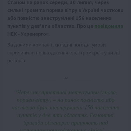
Станом на ранок середи, 30 липня, через
сильні грози та пориви вітру в Україні частково
або повністю знеструмлені 156 населених
пунктів у дев’яти областях. Про це
повідомила
НЕК «Укренерго».
За даними компанії, складні погодні умови
спричинили пошкодження електромереж у низці
регіонів.
“Через несприятливі метеоумови (гроза,
пориви вітру) – на ранок повністю або
частково були знеструмлені 156 населених
пунктів у дев’яти областях. Ремонтні
бригади обленерго працюють над
усуненням пошкоджень на лініях”, –