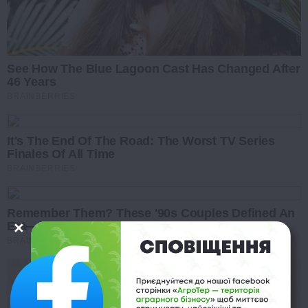
See How The Blue Lagoon Cast Has Changed After
46 Years
BRAINBERRIES
It's The End Of The Road: The Worst TV Series
Finales Of All Time
BRAINBERRIES
Remember Them? These '90s Couples Defined An
Era—See The Complete List
BRAINBERRIES