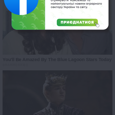
You'll Be Amazed By The Blue Lagoon Stars Today
BRAINBERRIES