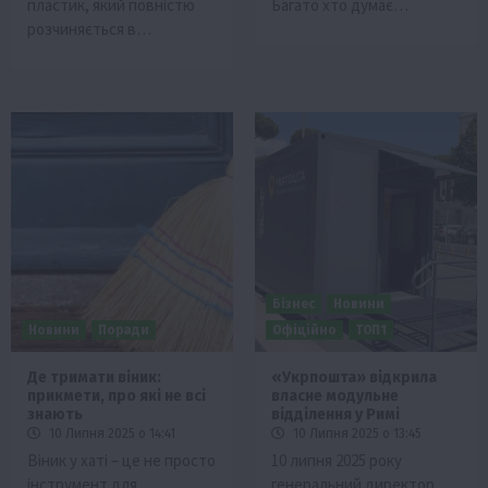
пластик, який повністю
Багато хто думає…
розчиняється в…
Бізнес
Новини
Новини
Поради
Офіційно
ТОП1
Де тримати віник:
«Укрпошта» відкрила
прикмети, про які не всі
власне модульне
знають
відділення у Римі
10 Липня 2025 о 14:41
10 Липня 2025 о 13:45
Віник у хаті – це не просто
10 липня 2025 року
інструмент для
генеральний директор