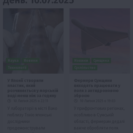
Наука
Новини
Новини
Сумщина
Технології
Суспільство
У Японії створили
Фермери Сумщини
пластик, який
виходять працювати у
розчиняється у морській
поля з антидроновою
воді менш ніж за годину
зброєю
10 Липня 2025 о 22:11
10 Липня 2025 о 19:03
У лабораторії в місті Вако
У прифронтових регіонах,
поблизу Токіо японські
особливо в Сумській
дослідники
області, фермерам дедалі
продемонстрували
важче обробляти поля.