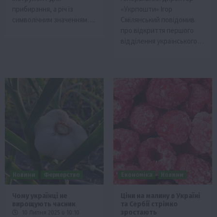
прибирання, а річ із
«Укрпошти» Ігор
символічним значенням….
Смілянський повідомив
про відкриття першого
відділення українського…
Новини
Фермерство
Економіка
Новини
Чому українці не
Ціни на малину в Україні
вирощують часник
та Сербії стрімко
зростають
10 Липня 2025 о 10:10