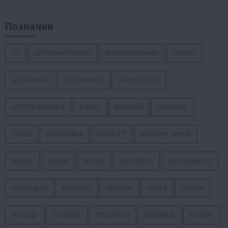
Позначки
ЄС
АГРАРНИЙ РИНОК
АГРАРНІ НОВИНИ
АГРАРІЇ
АГРОБІЗНЕС
АГРОРИНОК
АГРОСЕКТОР
АГРОТЕХНОЛОГІЇ
БІЗНЕС
ВРОЖАЙ
ГОЛОВНЕ
ГРОШІ
ЕКОНОМІКА
ЕКСПОРТ
ЕКСПОРТ ЗЕРНА
ЗАКОН
ЗЕМЛЯ
ЗЕРНО
КАРТОПЛЯ
КОРОНАВІРУС
КУКУРУДЗА
МОЛОКО
НОВИНИ
ОВОЧІ
ПЕНСІЯ
ПОГОДА
ПОЛЬЩА
ПРОДУКТИ
ПШЕНИЦЯ
РЕЦЕПТ