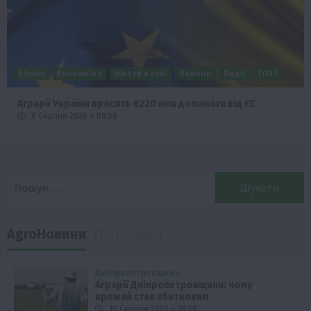
Бізнес
Економіка
Життя в селі
Новини
Події
ТОП1
Аграрії України просять €220 млн допомоги від ЄС
8 Серпня 2026 о 08:58
Пошук:
AgroНовини
Популярні
Дніпропетровщина
Аграрії Дніпропетровщини: чому
врожай став збитковим
10 Серпня 2026 о 18:58