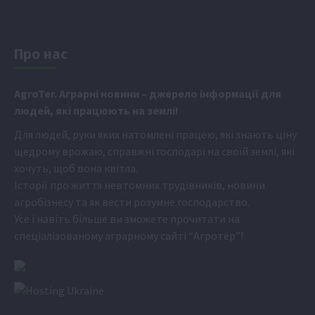
Про нас
Аgr
oTer. Аграрні новини
– джерело інформації для
людей, які працюють на землі!
Для людей, руки яких натомлені працею, які знають ціну
щедрому врожаю, справжні господарі на своїй землі, які
хочуть, щоб вона квітла.
Історії про життя невтомних трудівників, новини
агробізнесу та як вести розумне господарство.
Усе і навіть більше ви зможете прочитати на
спеціалізованому аграрному сайті
“Агротер”
!