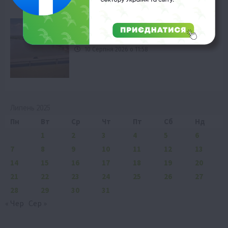
Економіка
Атаки РФ: Росія цілить у зернові
коридори України
10 Серпня 2026 о 11:58
Липень 2025
Пн
Вт
Ср
Чт
Пт
Сб
Нд
1
2
3
4
5
6
7
8
9
10
11
12
13
14
15
16
17
18
19
20
21
22
23
24
25
26
27
28
29
30
31
« Чер
Сер »