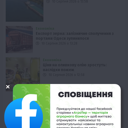
10 Серпня 2026 о 13:58
Економіка
Експорт зерна: залізничне сполучення з
портами Одеси зупинилося
10 Серпня 2026 о 13:28
Економіка
Ціни на оливкову олію зростуть:
наслідки пожеж
10 Серпня 2026 о 12:58
Економіка
Молочна продукція: ціни впали на
чверть
10 Серпня 2026 о 12:28