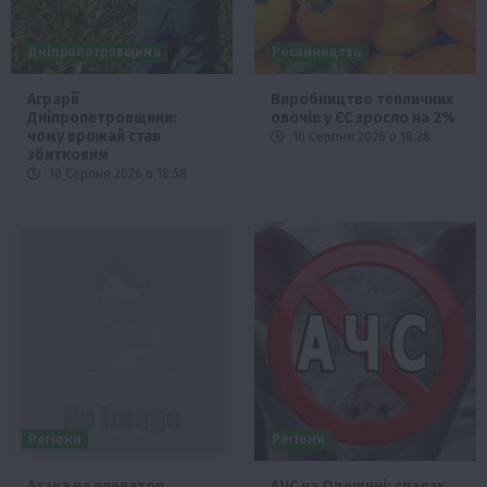
Дніпропетровщина
Рослиництво
Аграрії
Виробництво тепличних
Дніпропетровщини:
овочів у ЄС зросло на 2%
чому врожай став
10 Серпня 2026 о 18:28
збитковим
10 Серпня 2026 о 18:58
Регіони
Регіони
Атака на елеватор
АЧС на Одещині: спалах