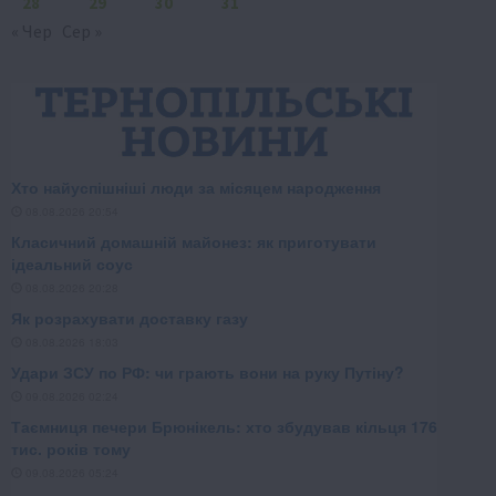
28
29
30
31
« Чер
Сер »