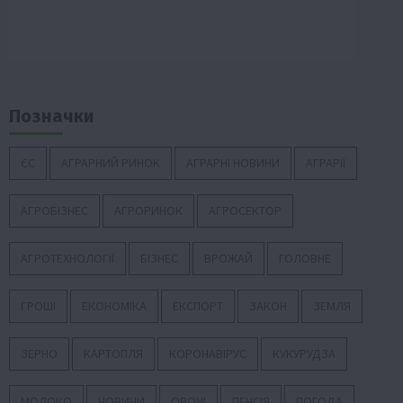
Позначки
ЄС
АГРАРНИЙ РИНОК
АГРАРНІ НОВИНИ
АГРАРІЇ
АГРОБІЗНЕС
АГРОРИНОК
АГРОСЕКТОР
АГРОТЕХНОЛОГІЇ
БІЗНЕС
ВРОЖАЙ
ГОЛОВНЕ
ГРОШІ
ЕКОНОМІКА
ЕКСПОРТ
ЗАКОН
ЗЕМЛЯ
ЗЕРНО
КАРТОПЛЯ
КОРОНАВІРУС
КУКУРУДЗА
МОЛОКО
НОВИНИ
ОВОЧІ
ПЕНСІЯ
ПОГОДА