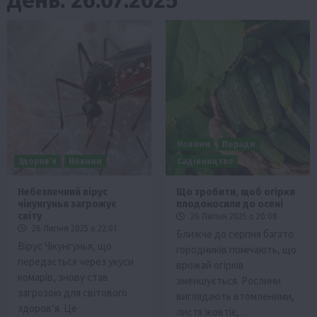
Новини
Поради
Здоров’я
Новини
Садівництво
Небезпечний вірус
Що зробити, щоб огірки
чікунгунья загрожує
плодоносили до осені
світу
26 Липня 2025 о 20:08
26 Липня 2025 о 22:01
Ближче до серпня багато
Вірус Чікунгунья, що
городників помічають, що
передається через укуси
врожай огірків
комарів, знову став
зменшується. Рослини
загрозою для світового
виглядають втомленими,
здоров’я. Це
листя жовтіє,…