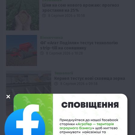
Ціни на сою нового врожаю: прогноз
зростання на 25%
8 Серпня 2026 о 10:58
Вінниччина
ФГ «Агат Поділля» тестує технологію
strip-till на соняшнику
8 Серпня 2026 о 10:28
Технології
Кернел тестує нові сховища зерна
8 Серпня 2026 о 09:58
Економіка
Ціни на кукурудзу в Україні
падають