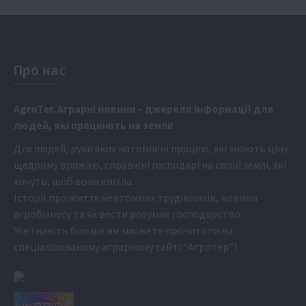
Про нас
Аgr
oTer. Аграрні новини
– джерело інформації для
людей, які працюють на землі!
Для людей, руки яких натомлені працею, які знають ціну
щедрому врожаю, справжні господарі на своїй землі, які
хочуть, щоб вона квітла.
Історії про життя невтомних трудівників, новини
агробізнесу та як вести розумне господарство.
Усе і навіть більше ви зможете прочитати на
спеціалізованому аграрному сайті
“Агротер”
!