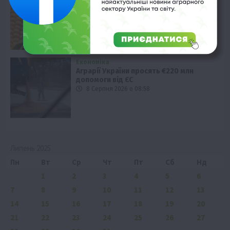
8 Серпня 2026 о 09:28
Економіка
Аграрії України просять €220 млн
допомоги від ЄС
8 Серпня 2026 о 08:58
Липень 2025
Пн
Вт
Ср
Чт
Пт
Сб
Нд
1
2
3
4
5
6
7
8
9
10
11
12
13
14
15
16
17
18
19
20
21
22
23
24
25
26
27