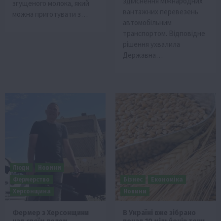
здійснення міжнародних
згущеного молока, який
вантажних перевезень
можна приготувати з…
автомобільним
транспортом. Відповідне
рішення ухвалила
Державна…
Люди
Новини
Фермерство
Бізнес
Економіка
Херсонщина
Новини
Фермер з Херсонщини
В Україні вже зібрано