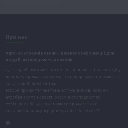
Про нас
Аgr
oTer. Аграрні новини
– джерело інформації для
людей, які працюють на землі!
Для людей, руки яких натомлені працею, які знають ціну
щедрому врожаю, справжні господарі на своїй землі, які
хочуть, щоб вона квітла.
Історії про життя невтомних трудівників, новини
агробізнесу та як вести розумне господарство.
Усе і навіть більше ви зможете прочитати на
спеціалізованому аграрному сайті
“Агротер”
!