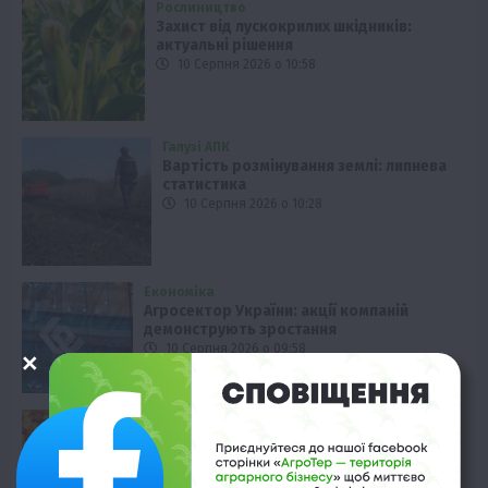
Рослиництво
Захист від лускокрилих шкідників:
актуальні рішення
10 Серпня 2026 о 10:58
Галузі АПК
Вартість розмінування землі: липнева
статистика
10 Серпня 2026 о 10:28
Економіка
Агросектор України: акції компаній
демонструють зростання
10 Серпня 2026 о 09:58
Економіка
Ціни на крупи: що чекає українців?
10 Серпня 2026 о 09:28