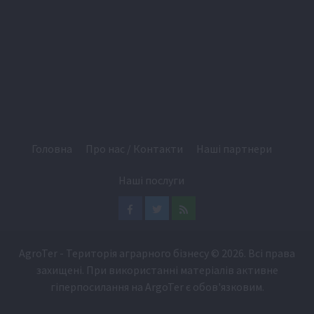
Головна
Про нас / Контакти
Наші партнери
Наші послуги
Facebook
Twitter
Feed
AgroTer - Територія аграрного бізнесу
© 2026. Всі права
захищені. При використанні матеріалів активне
гіперпосилання на
ArgoTer
є обов'язковим.