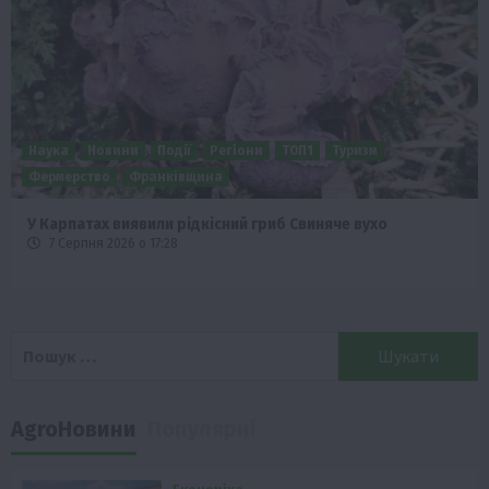
Бізнес
Новини
Поради
ТОП1
Як правильно підібрати розкидач добрив залежно від
площі поля та культур?
7 Серпня 2026 о 10:14
Пошук:
AgroНовини
Популярні