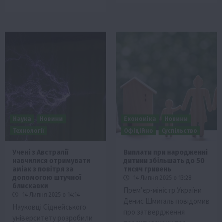
Наука
Новини
Економіка
Новини
Технології
Офіційно
Суспільство
Учені з Австралії
Виплати при народженні
навчилися отримувати
дитини збільшать до 50
аміак з повітря за
тисяч гривень
допомогою штучної
14 Липня 2025 о 13:28
блискавки
Прем’єр-міністр України
14 Липня 2025 о 14:14
Денис Шмигаль повідомив
Науковці Сіднейського
про затвердження
університету розробили