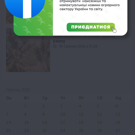
Економіка
Ціни на зерно та олійні: аналіз
ринку
10 Серпня 2026 о 07:28
Липень 2025
Пн
Вт
Ср
Чт
Пт
Сб
Нд
1
2
3
4
5
6
7
8
9
10
11
12
13
14
15
16
17
18
19
20
21
22
23
24
25
26
27