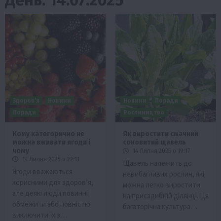
Здоров’я
Новини
Новини
Поради
Поради
Рослиництво
Кому категорично не
Як виростити смачний
можна вживати ягоди і
соковитий щавель
чому
14 Липня 2025 о 19:17
14 Липня 2025 о 22:11
Щавель належить до
Ягоди вважаються
невибагливих рослин, які
корисними для здоров’я,
можна легко виростити
але деякі люди повинні
на присадибній ділянці. Ця
обмежити або повністю
багаторічна культура…
виключити їх з…