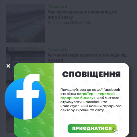
Технології
Гнучкі резервуари: інновація для
агробізнесу
7 Серпня 2026 о 14:58
Технології
Автономізація тракторів: новація від
AgXeed
7 Серпня 2026 о 14:28
Рослиництво
Ріпак: урожайність у “ТАС Агро”
вражає
7 Серпня 2026 о 13:58