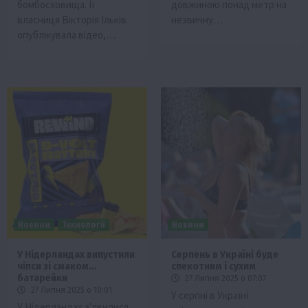
бомбосховища. Її
довжиною понад метр на
власниця Вікторія Ільків
незвичну…
опублікувала відео,…
Новини
Технології
Новини
У Нідерландах випустили
Серпень в Україні буде
чіпси зі смаком…
спекотним і сухим
батарейки
27 Липня 2025 о 07:07
27 Липня 2025 о 10:01
У серпні в Україні
У Нідерландах з’явилися