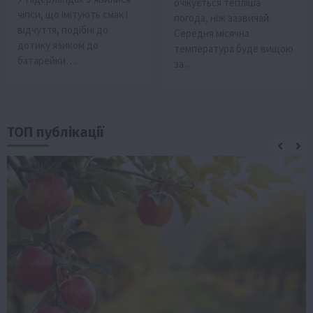
очікується тепліша
чіпси, що імітують смак і
погода, ніж зазвичай.
відчуття, подібні до
Середня місячна
дотику язиком до
температура буде вищою
батарейки….
за…
ТОП публікації