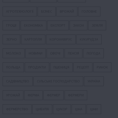
АГРОТЕХНОЛОГІЇ
БІЗНЕС
ВРОЖАЙ
ГОЛОВНЕ
ГРОШІ
ЕКОНОМІКА
ЕКСПОРТ
ЗАКОН
ЗЕМЛЯ
ЗЕРНО
КАРТОПЛЯ
КОРОНАВІРУС
КУКУРУДЗА
МОЛОКО
НОВИНИ
ОВОЧІ
ПЕНСІЯ
ПОГОДА
ПОЛЬЩА
ПРОДУКТИ
ПШЕНИЦЯ
РЕЦЕПТ
РИНОК
САДІВНИЦТВО
СІЛЬСЬКЕ ГОСПОДАРСТВО
УКРАЇНА
УРОЖАЙ
ФЕРМА
ФЕРМЕР
ФЕРМЕРИ
ФЕРМЕРСТВО
ЦИБУЛЯ
ЦУКОР
ЦІНА
ЦІНИ