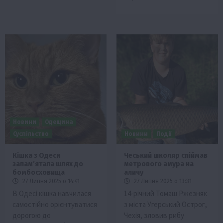
Новини
Одещина
Суспільство
Новини
Події
Кішка з Одеси
Чеський школяр спіймав
запам’ятала шлях до
метрового амура на
бомбосховища
аличу
27 Липня 2025 о 14:41
27 Липня 2025 о 13:31
В Одесі кішка навчилася
14-річний Томаш Ржезняк
самостійно орієнтуватися
з міста Угерський Острог,
дорогою до
Чехія, зловив рибу