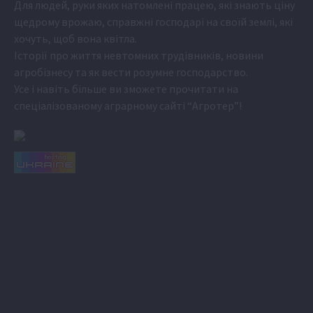
Для людей, руки яких натомлені працею, які знають ціну
щедрому врожаю, справжні господарі на своїй землі, які
хочуть, щоб вона квітла.
Історії про життя невтомних трудівників, новини
агробізнесу та як вести розумне господарство.
Усе і навіть більше ви зможете прочитати на
спеціалізованому аграрному сайті
“Агротер”
!