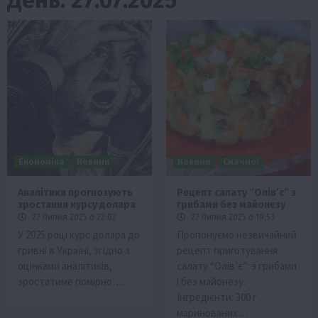
Економіка
Новини
Новини
Смачно!
Аналітики прогнозують
Рецепт салату “Олів’є” з
зростання курсу долара
грибами без майонезу
27 Липня 2025 о 22:02
27 Липня 2025 о 19:53
У 2025 році курс долара до
Пропонуємо незвичайний
гривні в Україні, згідно з
рецепт приготування
оцінками аналітиків,
салату “Олів’є”: з грибами
зростатиме помірно….
і без майонезу.
Інгредієнти: 300 г
маринованих…