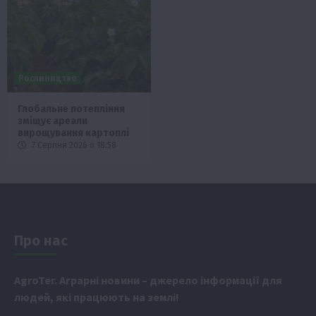
Рослиництво
Глобальне потепління
зміщує ареали
вирощування картоплі
7 Серпня 2026 о 18:58
Про нас
Аgr
oTer. Аграрні новини
– джерело інформації для
людей, які працюють на землі!