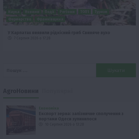
Бізнес
Новини
Поради
ТОП1
Як правильно підібрати розкидач добрив залежно від
площі поля та культур?
7 Серпня 2026 о 10:14
Пошук:
AgroНовини
Популярні
Економіка
Експорт зерна: залізничне сполучення з
портами Одеси зупинилося
10 Серпня 2026 о 13:28