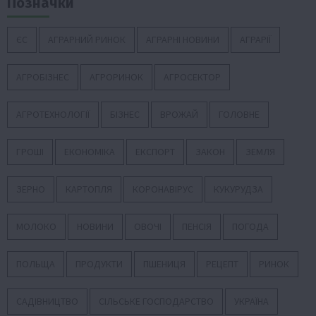
Позначки
ЄС
АГРАРНИЙ РИНОК
АГРАРНІ НОВИНИ
АГРАРІЇ
АГРОБІЗНЕС
АГРОРИНОК
АГРОСЕКТОР
АГРОТЕХНОЛОГІЇ
БІЗНЕС
ВРОЖАЙ
ГОЛОВНЕ
ГРОШІ
ЕКОНОМІКА
ЕКСПОРТ
ЗАКОН
ЗЕМЛЯ
ЗЕРНО
КАРТОПЛЯ
КОРОНАВІРУС
КУКУРУДЗА
МОЛОКО
НОВИНИ
ОВОЧІ
ПЕНСІЯ
ПОГОДА
ПОЛЬЩА
ПРОДУКТИ
ПШЕНИЦЯ
РЕЦЕПТ
РИНОК
САДІВНИЦТВО
СІЛЬСЬКЕ ГОСПОДАРСТВО
УКРАЇНА