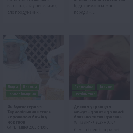
картоплі, а й у невеликих,
б, дотримано кожної
але продуманих…
поради –…
Люди
Новини
Економіка
Новини
Тернопільщина
Суспільство
Як бухгалтерка з
Деяким українцям
Тернопільщини стала
можуть додати до пенсії
королевою бджіл у
близько тисячі гривень
Чорткові
13 Липня 2025 о 07:07
13 Липня 2025 о 10:10
Самотні пенсіонери, які