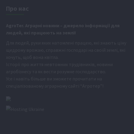
Про нас
Аgr
oTer. Аграрні новини
– джерело інформації для
людей, які працюють на землі!
Для людей, руки яких натомлені працею, які знають ціну
щедрому врожаю, справжні господарі на своїй землі, які
хочуть, щоб вона квітла.
Історії про життя невтомних трудівників, новини
агробізнесу та як вести розумне господарство.
Усе і навіть більше ви зможете прочитати на
спеціалізованому аграрному сайті
“Агротер”
!