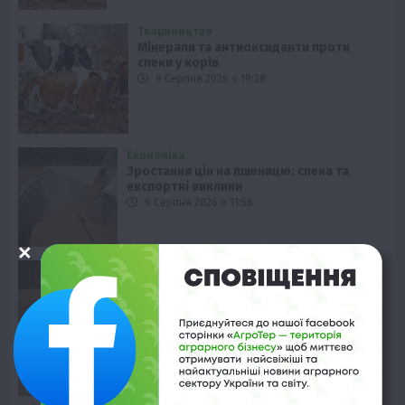
Твариництво
Мінерали та антиоксиданти проти
спеки у корів
9 Серпня 2026 о 19:28
Економіка
Зростання цін на пшеницю: спека та
експортні виклики
9 Серпня 2026 о 11:58
Економіка
Ціни на зерно: прогнози експертів
9 Серпня 2026 о 11:28