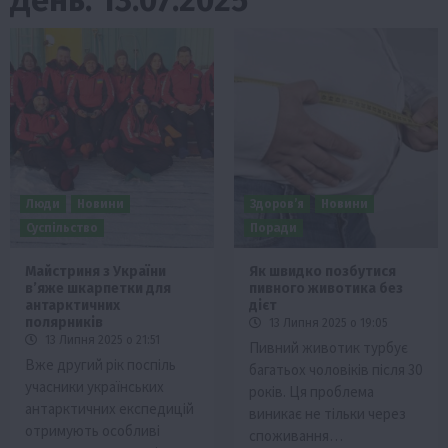
Люди
Новини
Здоров’я
Новини
Суспільство
Поради
Майстриня з України
Як швидко позбутися
в’яже шкарпетки для
пивного животика без
антарктичних
дієт
полярників
13 Липня 2025 о 19:05
13 Липня 2025 о 21:51
Пивний животик турбує
Вже другий рік поспіль
багатьох чоловіків після 30
учасники українських
років. Ця проблема
антарктичних експедицій
виникає не тільки через
отримують особливі
споживання…