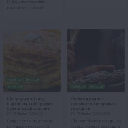
подарунки – вовняні
шкарпетки, зв’язані…
Новини
Поради
Смачно!
Новини
Поради
Що додати в терту
Як зняти родове
картоплю, щоб деруни
прокляття з неврожаю
були справді соковиті
городини
13 Липня 2025 о 14:41
13 Липня 2025 о 13:13
Секрет смачних дерунів –
Щороку ті самі розсади, та
не тільки у правильній
ж сама грядка і, здавалося