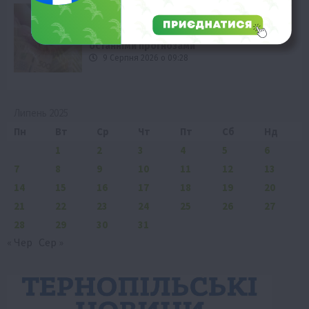
Життя в селі
Новини
Офіційно
Події
Поради
Рослиництво
Який врожай зернових чекає в Україні за
останніми прогнозами
9 Серпня 2026 о 09:28
Липень 2025
Пн
Вт
Ср
Чт
Пт
Сб
Нд
1
2
3
4
5
6
7
8
9
10
11
12
13
14
15
16
17
18
19
20
21
22
23
24
25
26
27
28
29
30
31
« Чер
Сер »