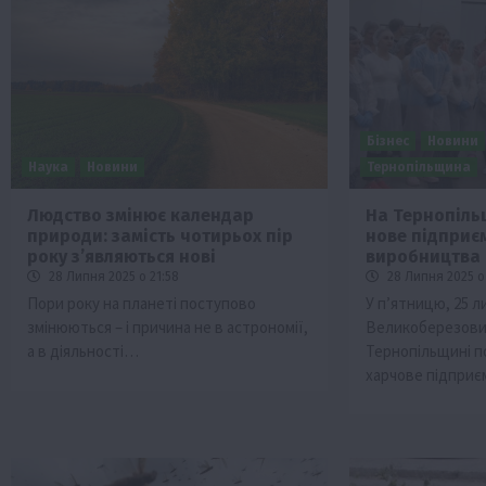
Бізнес
Новини
Наука
Новини
Тернопільщина
Людство змінює календар
На Тернопіль
природи: замість чотирьох пір
нове підприє
Бізнес
Галузі АПК
Економіка
Новини
Под
року з’являються нові
виробництва 
Рослиництво
Суспільство
ТОП1
Фермерст
28 Липня 2025 о 21:58
28 Липня 2025 о 
Пори року на планеті поступово
У п’ятницю, 25 л
Кредити для аграріїв під заставу вро
змінюються – і причина не в астрономії,
Великоберезовиц
новою програмою від Уряду
а в діяльності…
Тернопільщині п
1 Серпня 2026 о 11:58
харчове підпри