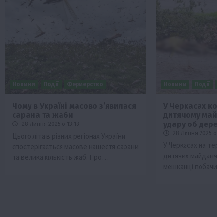
Новини
Події
Фермерство
Новини
Події
Чому в Україні масово з’явилася
У Черкасах ко
сарана та жаби
дитячому май
удару об дер
28 Липня 2025 о 13:18
28 Липня 2025 о 
Цього літа в різних регіонах України
У Черкасах на те
спостерігається масове нашестя сарани
дитячих майданчи
та велика кількість жаб. Про…
мешканці побачи