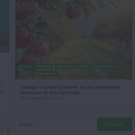
Бізнес
Економіка
Суспільство
ТОП1
Фермерство
и
Європейська спека вже впливає на ціну
я,
зерна
5 Серпня 2026 о 09:28
Пошук: