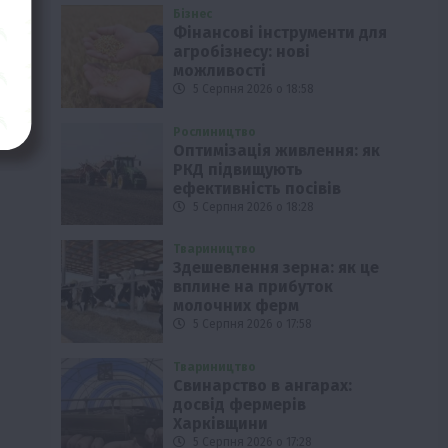
Бізнес
Фінансові інструменти для
агробізнесу: нові
можливості
5 Серпня 2026 о 18:58
Рослиництво
Оптимізація живлення: як
РКД підвищують
ефективність посівів
5 Серпня 2026 о 18:28
Твариництво
Здешевлення зерна: як це
вплине на прибуток
молочних ферм
5 Серпня 2026 о 17:58
Твариництво
Свинарство в ангарах:
досвід фермерів
Харківщини
5 Серпня 2026 о 17:28