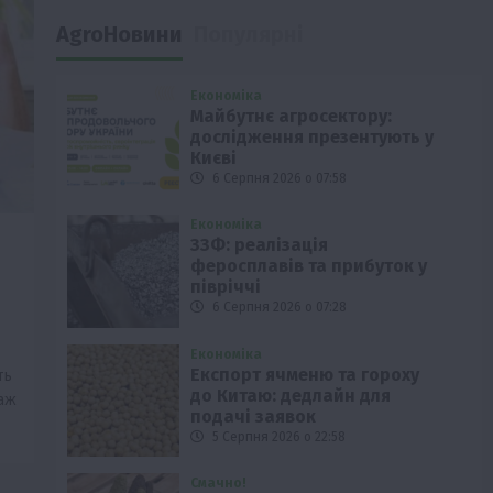
AgroНовини
Популярні
Економіка
Майбутнє агросектору:
дослідження презентують у
Києві
6 Серпня 2026 о 07:58
Економіка
ЗЗФ: реалізація
феросплавів та прибуток у
півріччі
6 Серпня 2026 о 07:28
Економіка
Експорт ячменю та гороху
ть
до Китаю: дедлайн для
аж
подачі заявок
5 Серпня 2026 о 22:58
Смачно!