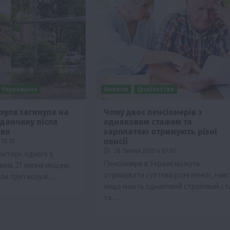
Черкащина
Новини
Суспільство
зуля загинула на
Чому двоє пенсіонерів з
данчику після
однаковим стажем та
ево
зарплатою отримують різні
пенсії
10:10
28 Липня 2025 о 07:07
риторії одного з
Пенсіонери в Україні можуть
ків 27 липня місцеві
отримувати суттєво різні пенсії, наві
ли труп козулі….
якщо мають однаковий страховий ст
та…