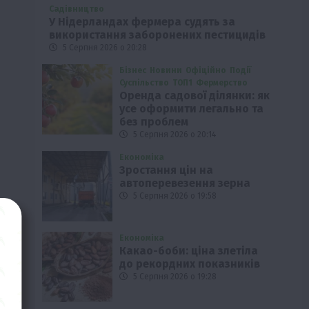
Садівництво
У Нідерландах фермера судять за
використання заборонених пестицидів
5 Серпня 2026 о 20:28
Бізнес
Новини
Офіційно
Події
Суспільство
ТОП1
Фермерство
Оренда садової ділянки: як
усе оформити легально та
без проблем
5 Серпня 2026 о 20:14
Економіка
Зростання цін на
автоперевезення зерна
5 Серпня 2026 о 19:58
Економіка
Какао-боби: ціна злетіла
до рекордних показників
5 Серпня 2026 о 19:28