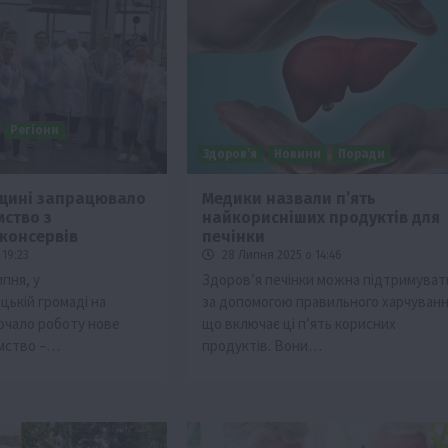
Регіони
Здоров’я
Новини
Поради
щині запрацювало
Медики назвали п’ять
мство з
найкорисніших продуктів для
ії
Бізнес
Новини
Офіційно
Події
Суспільство
консервів
печінки
во
ТОП1
Фермерство
19:23
28 Липня 2025 о 14:46
ипня, у
Здоров’я печінки можна підтримуват
жаю за
Оренда садової ділянки: як усе оформити
ькій громаді на
за допомогою правильного харчуванн
легально та без проблем
очало роботу нове
що включає ці п’ять корисних
5 Серпня 2026 о 20:14
ємство –…
продуктів. Вони…