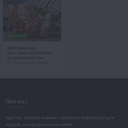
Економіка
ФАО прогнозує
зростання світових цін
на продовольство
7 Серпня 2026 о 20:58
Про нас
Аgr
oTer. Аграрні новини
– джерело інформації для
людей, які працюють на землі!