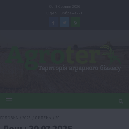
Перейти
Сб. 8 Серпня 2026
до
Відео
Зображення
вмісту
Facebook
Twitter
Feed
Головне
меню
ГОЛОВНА
2025
ЛИПЕНЬ
20
День:
20.07.2025