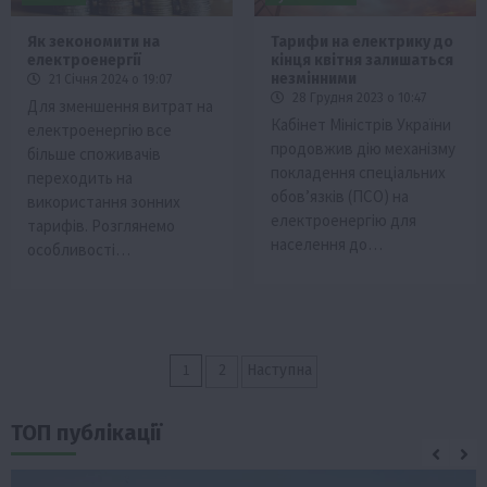
Як зекономити на
Тарифи на електрику до
електроенергії
кінця квітня залишаться
незмінними
21 Січня 2024 о 19:07
28 Грудня 2023 о 10:47
Для зменшення витрат на
Кабінет Міністрів України
електроенергію все
продовжив дію механізму
більше споживачів
покладення спеціальних
переходить на
обов’язків (ПСО) на
використання зонних
електроенергію для
тарифів. Розглянемо
населення до…
особливості…
Пагінація
1
2
Наступна
записів
ТОП публікації