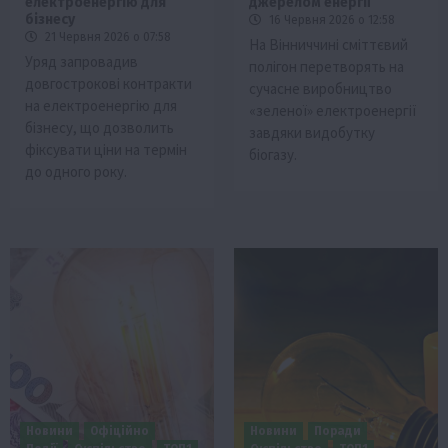
електроенергію для
джерелом енергії
бізнесу
16 Червня 2026 о 12:58
21 Червня 2026 о 07:58
На Вінниччині сміттєвий
Уряд запровадив
полігон перетворять на
довгострокові контракти
сучасне виробництво
на електроенергію для
«зеленої» електроенергії
бізнесу, що дозволить
завдяки видобутку
фіксувати ціни на термін
біогазу.
до одного року.
Новини
Офіційно
Новини
Поради