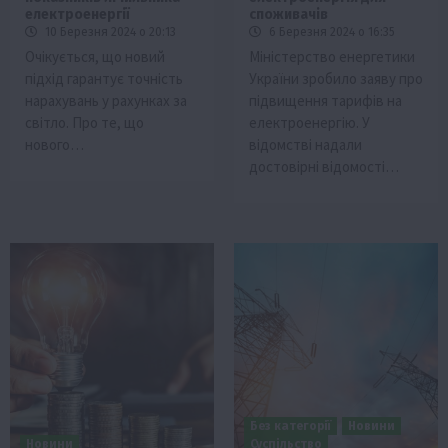
електроенергії
споживачів
10 Березня 2024 о 20:13
6 Березня 2024 о 16:35
Очікується, що новий
Міністерство енергетики
підхід гарантує точність
України зробило заяву про
нарахувань у рахунках за
підвищення тарифів на
світло. Про те, що
електроенергію. У
нового…
відомстві надали
достовірні відомості…
Без категорії
Новини
Новини
Суспільство