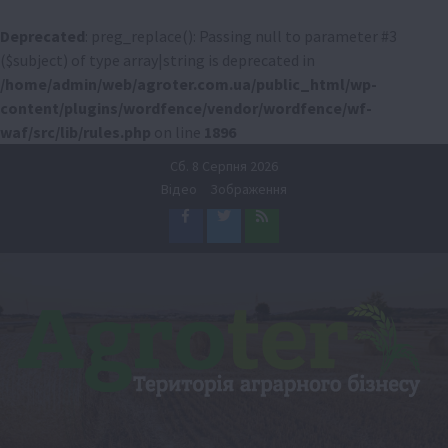
Deprecated
: preg_replace(): Passing null to parameter #3
($subject) of type array|string is deprecated in
/home/admin/web/agroter.com.ua/public_html/wp-
content/plugins/wordfence/vendor/wordfence/wf-
waf/src/lib/rules.php
on line
1896
Перейти
Сб. 8 Серпня 2026
до
Відео
Зображення
вмісту
Facebook
Twitter
Feed