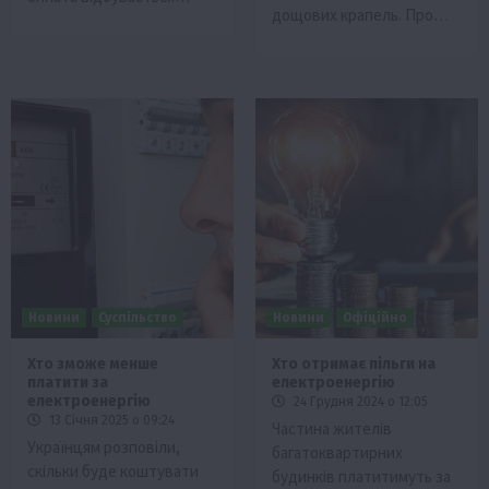
дощових крапель. Про…
Новини
Суспільство
Новини
Офіційно
Хто зможе менше
Хто отримає пільги на
платити за
електроенергію
електроенергію
24 Грудня 2024 о 12:05
13 Січня 2025 о 09:24
Частина жителів
Українцям розповіли,
багатоквартирних
скільки буде коштувати
будинків платитимуть за