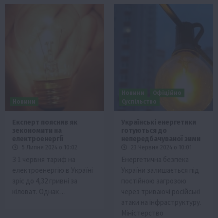
Новини
Офіційно
Новини
Суспільство
Експерт пояснив як
Українські енергетики
зекономити на
готуються до
електроенергії
непередбачуваної зими
5 Липня 2024 о 10:02
23 Червня 2024 о 10:01
З 1 червня тариф на
Енергетична безпека
електроенергію в Україні
України залишається під
зріс до 4,32 гривні за
постійною загрозою
кіловат. Однак…
через триваючі російські
атаки на інфраструктуру.
Міністерство