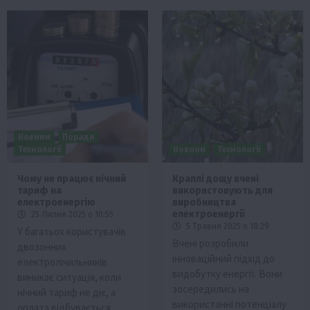
Новини
Поради
Технології
Новини
Технології
Чому не працює нічний
Краплі дощу вчені
тариф на
використовують для
електроенергію
виробництва
електроенергії
25 Липня 2025 о 10:55
5 Травня 2025 о 18:29
У багатьох користувачів
Вчені розробили
двозонних
інноваційний підхід до
електролічильників
видобутку енергії. Вони
виникає ситуація, коли
зосередились на
нічний тариф не діє, а
використанні потенціалу
оплата відбувається…