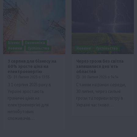
Бізнес
Економіка
Новини
Суспільство
Новини
Суспільство
З серпня для бізнесу на
Через грози без світла
60% зросте ціна на
залишилися дев’ять
електроенергію
областей
31 Липня 2025 о 13:55
30 Липня 2025 о 14:14
З 1 серпня 2025 року в
Станом на ранок середи,
Україні зростають
30 липня, через сильні
граничні ціни на
грози та пориви вітру в
електроенергію для
Україні частково…
непобутових
споживачів…