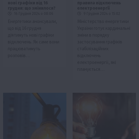
нові графіки від 16
правила відключень
грудня: що змінилося?
електроенергії
16 Грудня 2024 о 08:06
9 Грудня 2024 о 15:02
Енергетики анонсували,
Міністерство енергетики
що від 16 грудня
України готує кардинальні
діятимуть нові графіки
зміни в порядку
відключень. Як саме вони
застосування графіків
працюватимуть
стабілізаційних
розповів…
відключень
електроенергії, які
планується…