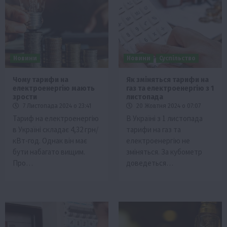
Новини
Новини
Суспільство
Чому тарифи на
Як зміняться тарифи на
електроенергію мають
газ та електроенергію з 1
зрости
листопада
7 Листопада 2024 о 23:41
20 Жовтня 2024 о 07:07
Тариф на електроенергію
В Україні з 1 листопада
в Україні складає 4,32 грн/
тарифи на газ та
кВт-год. Однак він має
електроенергію не
бути набагато вищим.
зміняться. За кубометр
Про…
доведеться…