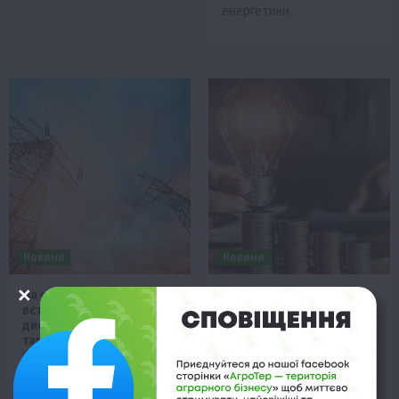
енергетики…
Новини
Новини
На електроенергію
Україна ще більше
встановлять
продаватиме
диференційований
електроенергії за
тариф
кордон
27 Травня 2024 о 16:55
11 Березня 2024 о 20:36
Міністерство енергетики
Україна нарощує обсяги
пропонує використати
експорту електроенергії.