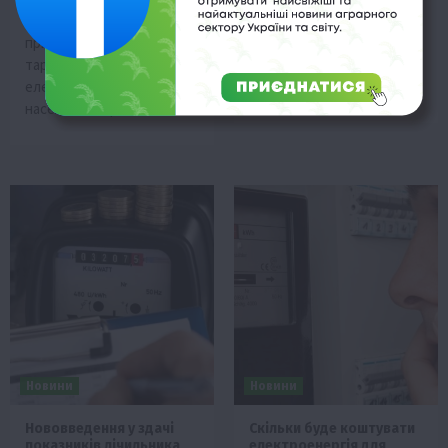
диференційований підхід
Якщо у лютому країна
при встановленні нових
продала 64 тисячі
тарифів на
МВт*год електроенергії,
електроенергію для
то…
населення. Про…
Новини
Новини
Нововведення у здачі
Скільки буде коштувати
показників лічильника
електроенергія для