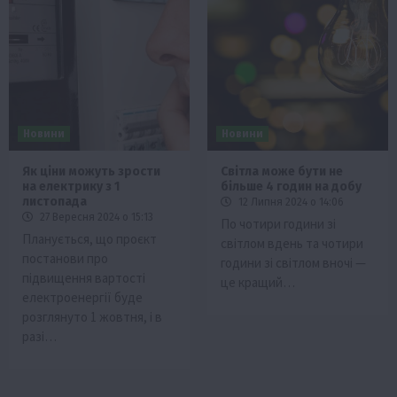
Новини
Новини
Як ціни можуть зрости
Світла може бути не
на електрику з 1
більше 4 годин на добу
листопада
12 Липня 2024 о 14:06
27 Вересня 2024 о 15:13
По чотири години зі
Планується, що проєкт
світлом вдень та чотири
постанови про
години зі світлом вночі —
підвищення вартості
це кращий…
електроенергії буде
розглянуто 1 жовтня, і в
разі…