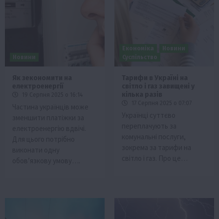
Економіка
Новини
Новини
Суспільство
Як зекономити на
Тарифи в Україні на
електроенергії
світло і газ завищені у
кілька разів
19 Серпня 2025 о 16:14
17 Серпня 2025 о 07:07
Частина українців може
Українці суттєво
зменшити платіжки за
переплачують за
електроенергію вдвічі.
комунальні послуги,
Для цього потрібно
зокрема за тарифи на
виконати одну
світло і газ. Про це…
обов’язкову умову….