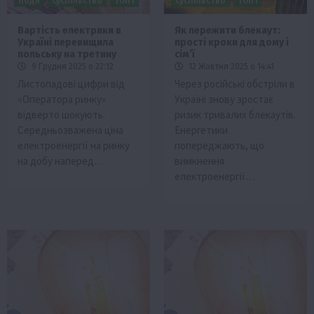
Події
Суспільство
ТОП1
Суспільство
ТОП1
Вартість електрики в
Як пережити блекаут:
Україні перевищила
прості кроки для дому і
польську на третину
сім’ї
9 Грудня 2025 о 22:12
12 Жовтня 2025 о 14:41
Листопадові цифри від
Через російські обстріли в
«Оператора ринку»
Україні знову зростає
відверто шокують.
ризик тривалих блекаутів.
Середньозважена ціна
Енергетики
електроенергії на ринку
попереджають, що
на добу наперед…
вимкнення
електроенергії…