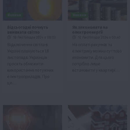
Новини
Новини
Відсьогодні почнуть
Як зекономити на
вимикати світло
електроенергії
18 Листопада 2024 о 08:03
12 Листопада 2024 о 00:40
Відключення світла в
На оплаті рахунків за
Україні плануються 18
електрику можна суттєво
листопада. Українців
економити. Для цього
просять обмежити
потрібно лише
використання потужних
встановити у квартирі…
електроприладів. Про
це…