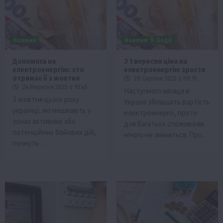
Новини
Новини
Події
Допомога на
З 1 вересня ціна на
електроенергію: хто
електроенергію зросте
отримає її з жовтня
28 Серпня 2025 о 09:15
24 Вересня 2025 о 10:45
Наступного місяця в
З жовтня цього року
Україні збільшать вартість
українці, які мешкають у
електроенергії, проте
зонах активних або
для багатьох споживачів
потенційних бойових дій,
нічого не зміниться. Про…
почнуть…