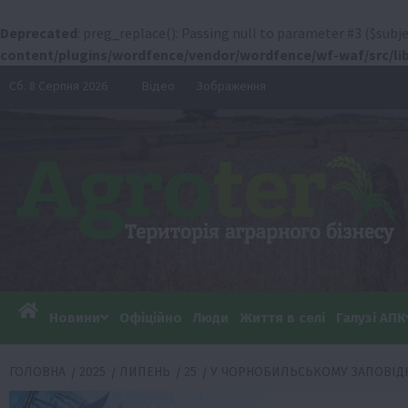
Deprecated
: preg_replace(): Passing null to parameter #3 ($subje
content/plugins/wordfence/vendor/wordfence/wf-waf/src/lib
Перейти
Сб. 8 Серпня 2026
Відео
Зображення
до
вмісту
Новини
Офіційно
Люди
Життя в селі
Галузі АПК
ГОЛОВНА
2025
ЛИПЕНЬ
25
У ЧОРНОБИЛЬСЬКОМУ ЗАПОВІДН