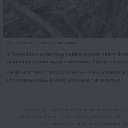
Фуліго жовтий. Фото Оксани Красюн.
У Чорнобильському радіаційно-екологічному біос
найпоширеніших видів слизовиків. Про це
повідо
Фуліго жовтий виглядає незвично – наче розлита піна
коли деревина ще волога, а мох не встиг висохнути.
“Після дощу, коли мох ще не встиг висохнути, а
зовсім несподіване – наче хтось розлив піну або… 
Це – фуліго жовтий, один із найпошире