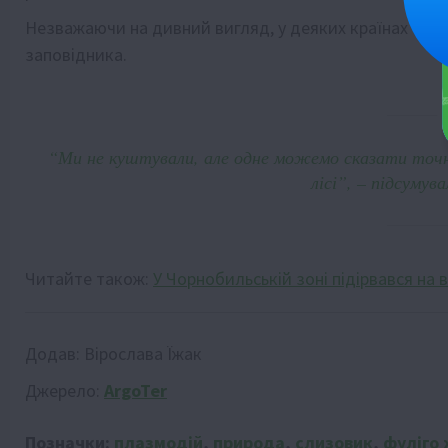
Незважаючи на дивний вигляд, у деяких країнах слиз
заповідника.
“Ми не куштували, але одне можемо сказати точно:
лісі”, – підсумув
Читайте також:
У Чорнобильській зоні підірвався на 
Додав:
Вірослава Їжак
Джерело:
ArgoTer
Позначки:
плазмодій
,
природа
,
слизовик
,
фуліго