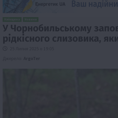
Київщина
Новини
У Чорнобильському запо
рідкісного слизовика, як
25 Липня 2025 о 19:05
Джерело:
ArgoTer
Бізнес
Економіка
Життя в селі
Новини
ТОП1
Фермерство
Аграрії отримають кредити до 10 млн 
Sense Bank
4 Серпня 2026 о 12:08