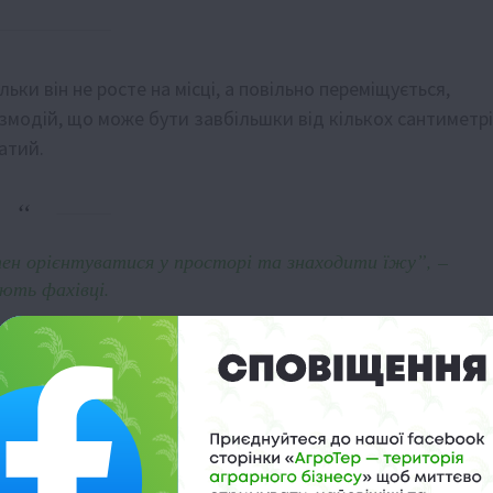
льки він не росте на місці, а повільно переміщується,
азмодій, що може бути завбільшки від кількох сантиметр
атий.
датен орієнтуватися у просторі та знаходити їжу”, –
ють фахівці.
еревиною, листям та травою. Його спори переносять
ає надто сухо чи холодно – організм переходить у
му стані фуліго може перебувати місяцями або навіть