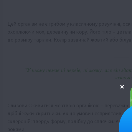
Цей організм не є грибом у класичному розумінні, оскі
охоплюючи мох, деревину чи кору. Його тіло – це пл
до розміру тарілки. Колір зазвичай жовтий або білув
“У ньому немає ні нервів, ні мозку, але він з
зазнача
Слизовик живиться мертвою органікою – переважно д
дрібні жуки-скритники. Якщо умови несприятливі – ст
склероцій: тверду форму, подібну до сплячки. У тако
роками.