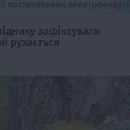
віднику зафіксували
ий рухається
Події
Наука
Новини
Події
Регіони
ТОП1
Туризм
Фермерство
Франківщина
грн від
У Карпатах виявили рідкісний гриб Свиня
вухо
7 Серпня 2026 о 17:28