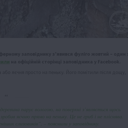
ферному заповіднику з’явився фуліго жовтий – один 
мили
на офіційній сторінці заповідника у Facebook.
 або яєчня просто на пеньку. Його помітили після дощу,
 деревина парує вологою, на поверхні з’являється щось
зробив яєчню прямо на пеньку. Це не гриб і не пліснява.
ніших слизовиків”, – пояснили у заповіднику.