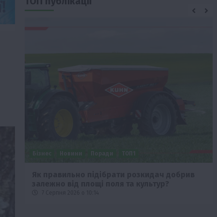
ТОП публікації
Бізнес
Новини
Поради
ТОП1
че
Як правильно підібрати розкидач добрив
залежно від площі поля та культур?
7 Серпня 2026 о 10:14