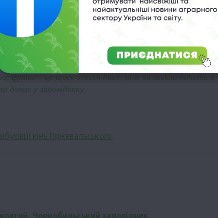
овика вживають у їжу. Про це коротко згадано в дописі
 фуліго – це щось зовсім інше, ніж ви звикли бачити в
али допис у заповіднику.
вибухівці кінь Пржевальського
.
 жовтий
,
Чорнобильський заповідник