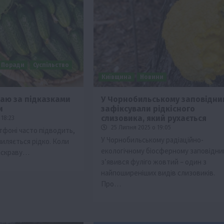
Поради
Суспільство
Київщина
Новини
аю за підказками
У Чорнобильському заповідни
и
зафіксували рідкісного
ії
Бізнес
Новини
Офіційно
Події
Суспільство
слизовика, який рухається
18:23
во
ТОП1
Фермерство
25 Липня 2025 о 19:05
тфоні часто підводить,
У Чорнобильському радіаційно-
иляється рідко. Коли
жаю за
Оренда садової ділянки: як усе оформити
екологічному біосферному заповідни
 яскраву…
легально та без проблем
з’явився фуліго жовтий – один з
5 Серпня 2026 о 20:14
найпоширеніших видів слизовиків.
Про…