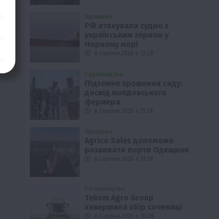
Одещина
РФ атакувала судно з
українським зерном у
Чорному морі
6 Серпня 2026 о 12:28
Садівництво
Підземне зрошення саду:
досвід молдовського
фермера
6 Серпня 2026 о 11:58
Одещина
Agrico Sales допоможе
розвивати порти Одещини
6 Серпня 2026 о 11:28
Рослиництво
Tekom Agro Group
завершила збір сочевиці
6 Серпня 2026 о 10:28