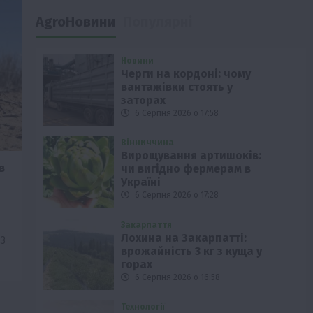
AgroНовини
Популярні
Новини
Черги на кордоні: чому
вантажівки стоять у
заторах
6 Серпня 2026 о 17:58
Вінниччина
Вирощування артишоків:
в
чи вигідно фермерам в
Україні
6 Серпня 2026 о 17:28
Закарпаття
Лохина на Закарпатті:
 З
врожайність 3 кг з куща у
горах
6 Серпня 2026 о 16:58
Технології