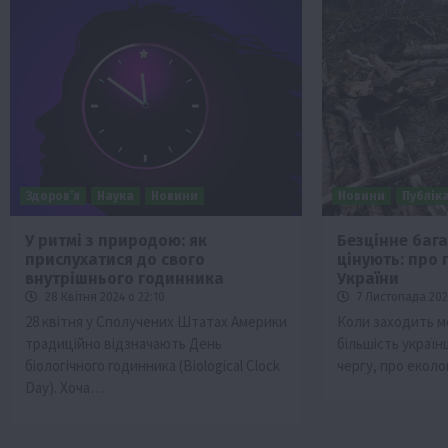
Здоров’я
Наука
Новини
Новини
Публіка
У ритмі з природою: як
Безцінне бага
прислухатися до свого
цінують: про 
внутрішнього годинника
України
28 Квітня 2024 о 22:10
7 Листопада 202
28 квітня у Сполучених Штатах Америки
Коли заходить м
традиційно відзначають День
більшість україн
біологічного годинника (Biological Clock
чергу, про еколо
Day). Хоча…