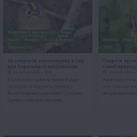
Галузі АПК
Життя в селі
Люди
Наука
Новини
Події
Поради
Новини
Події
Садівництво
ТОП1
Як залучити золотомушку в сад
Секрети врож
для боротьби зі шкідниками
самої природ
Бізнес
Галузі АПК
Економіка
Новини
Под
20 Лютого 2026 о 10:45
8 Лютого 2026 о 
Рослиництво
Суспільство
ТОП1
Фермерст
У сучасному садівництві все більше
Календар у смар
господарств віддають перевагу
а от природа пом
Кредити для аграріїв під заставу вро
біологічним методам захисту рослин.
ми дивимося на
новою програмою від Уряду
Одним із найефективніших,…
1 Серпня 2026 о 11:58