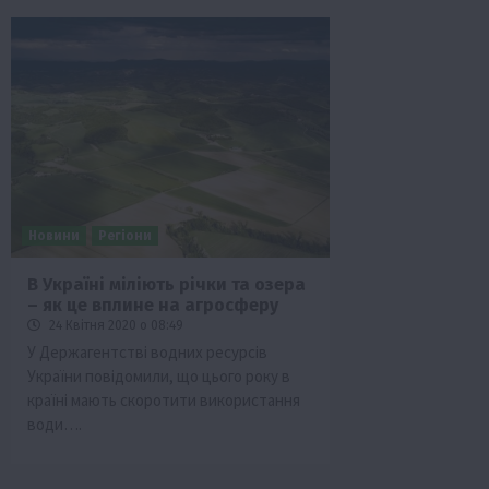
Новини
Регіони
В Україні міліють річки та озера
– як це вплине на агросферу
24 Квітня 2020 о 08:49
У Держагентстві водних ресурсів
України повідомили, що цього року в
країні мають скоротити використання
води….