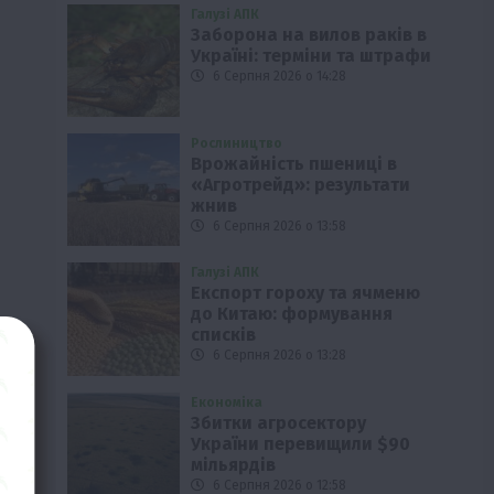
Галузі АПК
Заборона на вилов раків в
Україні: терміни та штрафи
6 Серпня 2026 о 14:28
Рослиництво
Врожайність пшениці в
«Агротрейд»: результати
жнив
6 Серпня 2026 о 13:58
Галузі АПК
Експорт гороху та ячменю
до Китаю: формування
списків
6 Серпня 2026 о 13:28
Економіка
Збитки агросектору
України перевищили $90
мільярдів
6 Серпня 2026 о 12:58