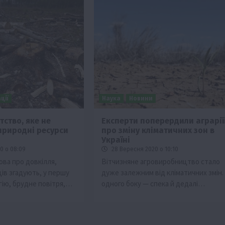
ції
Наука
Новини
тство, яке не
Експерти поперердили аграрії
природні ресурси
про зміну кліматичних зон в
Україні
0 о 08:09
28 Вересня 2020 о 10:10
ова про довкілля,
Вітчизняне агровиробництво стало
ців згадують, у першу
дуже залежним від кліматичних змін.
гію, брудне повітря,…
одного боку — спека й дедалі…