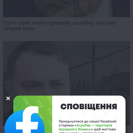
Путін хоче змити провину за війну: виплив
хитрий план
PROZORO
Удар РФ по виставці зброї під Києвом: Буданов