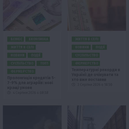
БІЗНЕС
ЕКОНОМІКА
ЖИТТЯ В СЕЛІ
ЖИТТЯ В СЕЛІ
НОВИНИ
ПОДІЇ
НОВИНИ
ПОДІЇ
СУСПІЛЬСТВО
СУСПІЛЬСТВО
ТОП1
ФЕРМЕРСТВО
Температурні рекорди в
ФЕРМЕРСТВО
Україні: де очікувати та
Пролонгація кредитів 5-
хто вже поставив
7-9% для аграріїв: нові
3 Серпня 2026 о 18:50
кращі умови
4 Серпня 2026 о 08:58