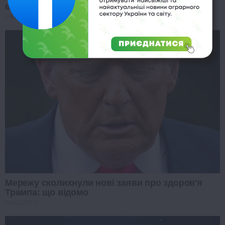
вразив заявою
PROZORO
Мережу сколихнули нові заяви про здоров'я
Трампа: що відомо
PROZORO