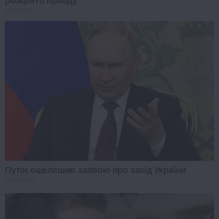
розкрито правду
PROZORO
Путін ошелешив заявою про захід України
PROZORO