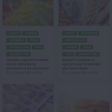
БІЗНЕС
НОВИНИ
БІЗНЕС
ЕКОНОМІКА
ОФІЦІЙНО
ПОДІЇ
ЖИТТЯ В СЕЛІ
СУСПІЛЬСТВО
ТОП1
НОВИНИ
ПОДІЇ
ФЕРМЕРСТВО
ТОП1
ФЕРМЕРСТВО
Оренда садової ділянки:
Аграрії отримають
як усе оформити
кредити до 10 млн грн
легально та без проблем
від Sense Bank
5 Серпня 2026 о 20:14
4 Серпня 2026 о 12:08