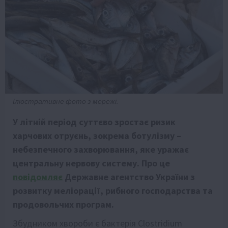
Ілюстративне фото з мережі.
У літній період суттєво зростає ризик
харчових отруєнь, зокрема ботулізму –
небезпечного захворювання, яке уражає
центральну нервову систему. Про це
повідомляє
Державне агентство України з
розвитку меліорації, рибного господарства та
продовольчих програм.
Збудником хвороби є бактерія Clostridium