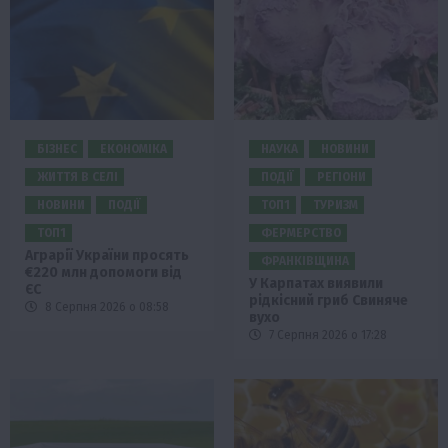
БІЗНЕС
ЕКОНОМІКА
НАУКА
НОВИНИ
ЖИТТЯ В СЕЛІ
ПОДІЇ
РЕГІОНИ
НОВИНИ
ПОДІЇ
ТОП1
ТУРИЗМ
ТОП1
ФЕРМЕРСТВО
Аграрії України просять
ФРАНКІВЩИНА
€220 млн допомоги від
У Карпатах виявили
ЄС
рідкісний гриб Свиняче
8 Серпня 2026 о 08:58
вухо
7 Серпня 2026 о 17:28