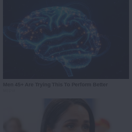
Men 45+ Are Trying This To Perform Better
MEDVI