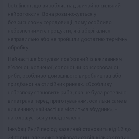
botulinum, що виробляє надзвичайно сильний
нейротоксин. Вона розмножується у
безкисневому середовищі, тому особливо
небезпечними є продукти, які зберігалися
неправильно або не пройшли достатню термічну
обробку.
Найчастіше ботулізм пов’язаний із вживанням
в’яленої, копченої, солоної чи консервованої
риби, особливо домашнього виробництва або
придбаної на стихійних ринках. «Особливу
небезпеку становить риба, яка не була ретельно
випатрана перед приготуванням, оскільки саме в
кишечнику найчастіше міститься збудник», –
наголошується у повідомленні.
Інкубаційний період зазвичай становить від 12 до
24 годин, але може варіюватися від кількох годин