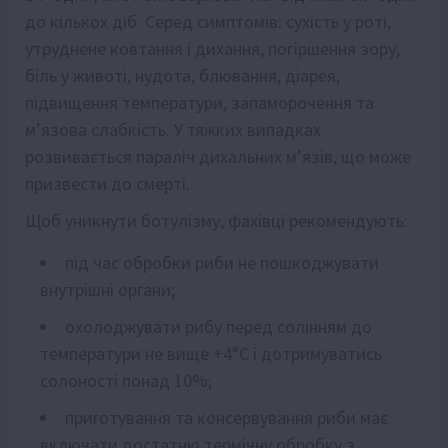
до кількох діб. Серед симптомів: сухість у роті,
утруднене ковтання і дихання, погіршення зору,
біль у животі, нудота, блювання, діарея,
підвищення температури, запаморочення та
м’язова слабкість. У тяжких випадках
розвивається параліч дихальних м’язів, що може
призвести до смерті.
Щоб уникнути ботулізму, фахівці рекомендують:
під час обробки риби не пошкоджувати
внутрішні органи;
охолоджувати рибу перед солінням до
температури не вище +4°C і дотримуватись
солоності понад 10%;
приготування та консервування риби має
включати достатню термічну обробку з