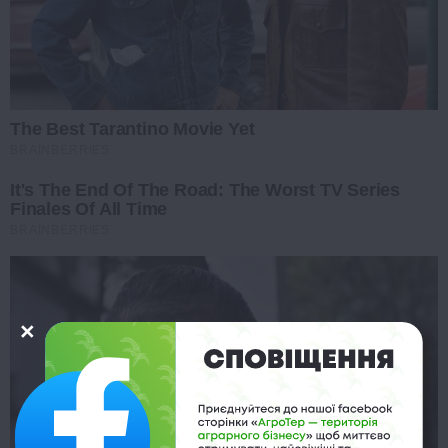
The Best Tarantino Movie Yet
BRAINBERRIES
It's The End Of The Road: The Worst TV Series
Finales Of All Time
BRAINBERRIES