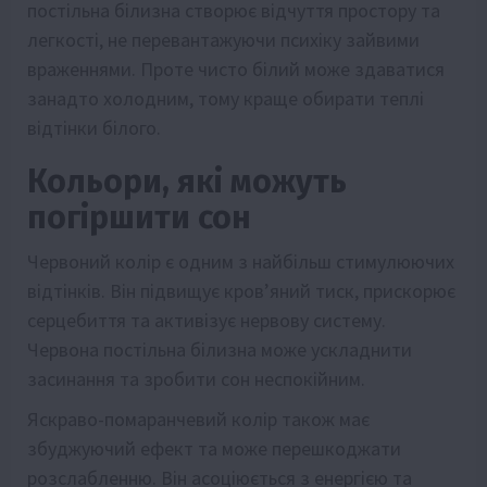
постільна білизна створює відчуття простору та
легкості, не перевантажуючи психіку зайвими
враженнями. Проте чисто білий може здаватися
занадто холодним, тому краще обирати теплі
відтінки білого.
Кольори, які можуть
погіршити сон
Червоний колір є одним з найбільш стимулюючих
відтінків. Він підвищує кров’яний тиск, прискорює
серцебиття та активізує нервову систему.
Червона постільна білизна може ускладнити
засинання та зробити сон неспокійним.
Яскраво-помаранчевий колір також має
збуджуючий ефект та може перешкоджати
розслабленню. Він асоціюється з енергією та