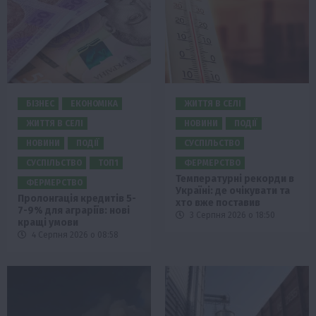
БІЗНЕС
ЕКОНОМІКА
ЖИТТЯ В СЕЛІ
ЖИТТЯ В СЕЛІ
НОВИНИ
ПОДІЇ
НОВИНИ
ПОДІЇ
СУСПІЛЬСТВО
СУСПІЛЬСТВО
ТОП1
ФЕРМЕРСТВО
Температурні рекорди в
ФЕРМЕРСТВО
Україні: де очікувати та
Пролонгація кредитів 5-
хто вже поставив
7-9% для аграріїв: нові
3 Серпня 2026 о 18:50
кращі умови
4 Серпня 2026 о 08:58