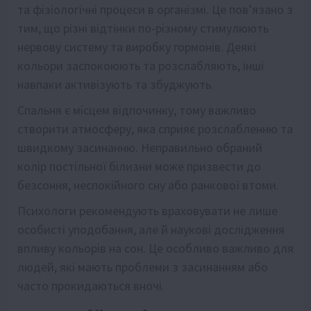
та фізіологічні процеси в організмі. Це пов’язано з
тим, що різні відтінки по-різному стимулюють
нервову систему та виробку гормонів. Деякі
кольори заспокоюють та розслабляють, інші
навпаки активізують та збуджують.
Спальня є місцем відпочинку, тому важливо
створити атмосферу, яка сприяє розслабленню та
швидкому засинанню. Неправильно обраний
колір постільної білизни може призвести до
безсоння, неспокійного сну або ранкової втоми.
Психологи рекомендують враховувати не лише
особисті уподобання, але й наукові дослідження
впливу кольорів на сон. Це особливо важливо для
людей, які мають проблеми з засинанням або
часто прокидаються вночі.