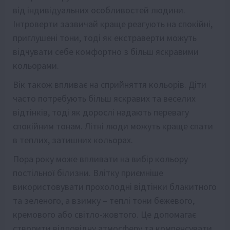
від індивідуальних особливостей людини.
Інтроверти зазвичай краще реагують на спокійні,
приглушені тони, тоді як екстраверти можуть
відчувати себе комфортно з більш яскравими
кольорами.
Вік також впливає на сприйняття кольорів. Діти
часто потребують більш яскравих та веселих
відтінків, тоді як дорослі надають перевагу
спокійним тонам. Літні люди можуть краще спати
в теплих, затишних кольорах.
Пора року може впливати на вибір кольору
постільної білизни. Влітку приємніше
використовувати прохолодні відтінки блакитного
та зеленого, а взимку – теплі тони бежевого,
кремового або світло-жовтого. Це допомагає
створити відповідну атмосферу та компенсувати