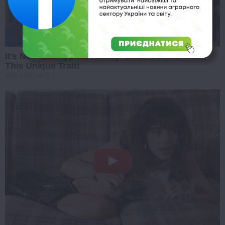
It's Not Your Typical Family: Each Member Has
This Unique Trait!
BRAINBERRIES