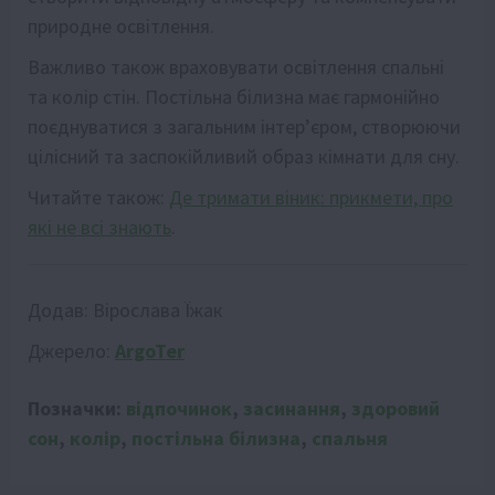
природне освітлення.
Важливо також враховувати освітлення спальні
та колір стін. Постільна білизна має гармонійно
поєднуватися з загальним інтер’єром, створюючи
цілісний та заспокійливий образ кімнати для сну.
Читайте також:
Де тримати віник: прикмети, про
які не всі знають
.
Додав:
Вірослава Їжак
Джерело:
ArgoTer
Позначки:
відпочинок
,
засинання
,
здоровий
сон
,
колір
,
постільна білизна
,
спальня