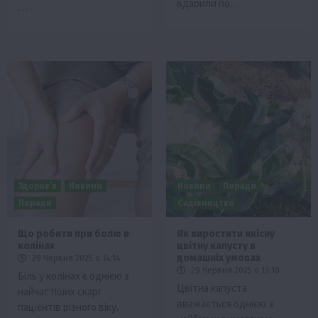
вдарили по…
…
Здоров’я
Новини
Новини
Поради
Поради
Садівництво
Що робити при болю в
Як виростити якісну
колінах
цвітну капусту в
домашніх умовах
29 Червня 2025 о 14:14
29 Червня 2025 о 13:10
Біль у колінах є однією з
Цвітна капуста
найчастіших скарг
вважається однією з
пацієнтів різного віку.