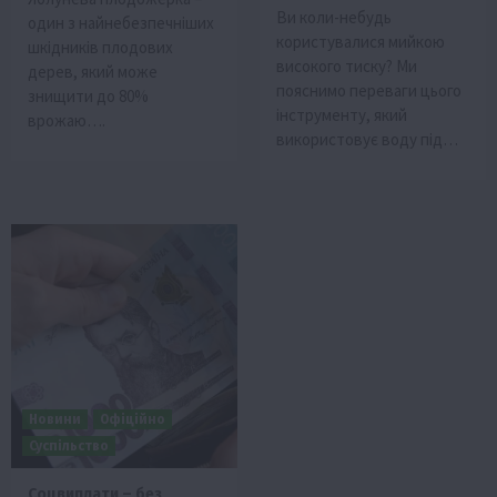
Ви коли-небудь
один з найнебезпечніших
користувалися мийкою
шкідників плодових
високого тиску? Ми
дерев, який може
пояснимо переваги цього
знищити до 80%
інструменту, який
врожаю….
використовує воду під…
Новини
Офіційно
Суспільство
Соцвиплати – без