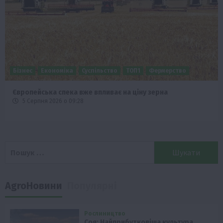
Бізнес
Економіка
Суспільство
ТОП1
Фермерство
Європейська спека вже впливає на ціну зерна
5 Серпня 2026 о 09:28
Пошук:
AgroНовини
Популярні
Рослиництво
Соя: Найприбутковіша культура