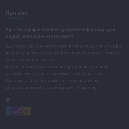
Про нас
Аgr
oTer. Аграрні новини
– джерело інформації для
людей, які працюють на землі!
Для людей, руки яких натомлені працею, які знають ціну
щедрому врожаю, справжні господарі на своїй землі, які
хочуть, щоб вона квітла.
Історії про життя невтомних трудівників, новини
агробізнесу та як вести розумне господарство.
Усе і навіть більше ви зможете прочитати на
спеціалізованому аграрному сайті
“Агротер”
!