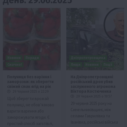
Новини
Поради
Дніпропетровщина
Смачно!
Люди
Новини
Події
Полуниця без варіння і
На Дніпропетровщині
заморозки: як зберегти
російський дрон убив
свіжий смак ягід на рік
заслуженого агронома
Віктора Костюченка
29 Червня 2025 о 22:29
29 Червня 2025 о 19:57
Щоб зберегти врожай
29 червня 2025 року на
полуниці, не обов’язково
Синельниківщині, між
варити варення або
селами Гаврилівка та
заморожувати ягоди. Є
Іванівка, російські війська
простий спосіб заготівлі,