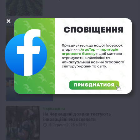
Фермерство
Беззаставні кредити для аграріїв:
WEAGROBANK вже видав 6 млн грн
6 Серпня 2026 о 19:58
Економіка
Аграрії України: загроза експорту
6 Серпня 2026 о 19:28
Черкащина
На Черкащині доярки тестують
інноваційні екзоскелети
6 Серпня 2026 о 18:59