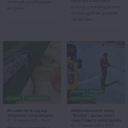
найбільш вимогливих
Колінний суглоб щодня
культур для вирощування
витримує…
на присадибних ділянках.
Ця овочева…
Новини
Поради
Новини
Садівництво
Суспільство
Як захистити сад від
Мийка високого тиску
яблуневої плодожерки
“Мächtz”: що це таке і
чому її варто мати вдома
29 Червня 2025 о 10:49
29 Червня 2025 о 09:53
Яблунева плодожерка –