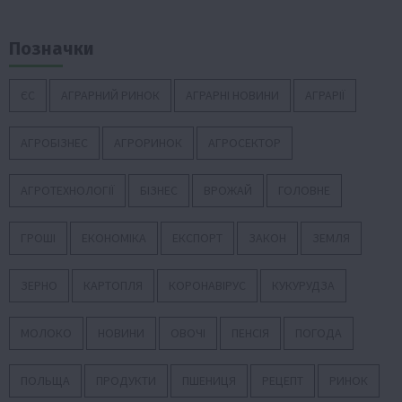
Позначки
ЄС
АГРАРНИЙ РИНОК
АГРАРНІ НОВИНИ
АГРАРІЇ
АГРОБІЗНЕС
АГРОРИНОК
АГРОСЕКТОР
АГРОТЕХНОЛОГІЇ
БІЗНЕС
ВРОЖАЙ
ГОЛОВНЕ
ГРОШІ
ЕКОНОМІКА
ЕКСПОРТ
ЗАКОН
ЗЕМЛЯ
ЗЕРНО
КАРТОПЛЯ
КОРОНАВІРУС
КУКУРУДЗА
МОЛОКО
НОВИНИ
ОВОЧІ
ПЕНСІЯ
ПОГОДА
ПОЛЬЩА
ПРОДУКТИ
ПШЕНИЦЯ
РЕЦЕПТ
РИНОК