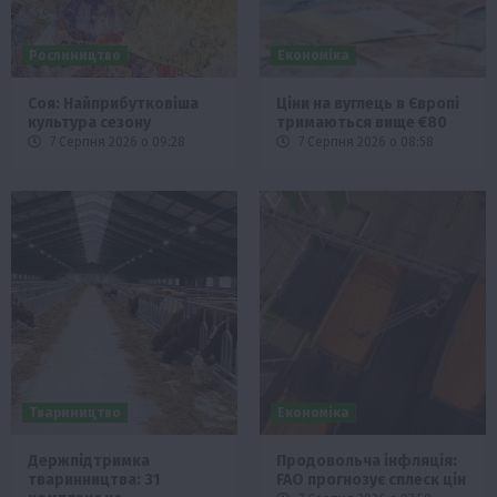
Рослиництво
Економіка
Соя: Найприбутковіша
Ціни на вуглець в Європі
культура сезону
тримаються вище €80
7 Серпня 2026 о 09:28
7 Серпня 2026 о 08:58
Твариництво
Економіка
Держпідтримка
Продовольча інфляція:
тваринництва: 31
FAO прогнозує сплеск цін