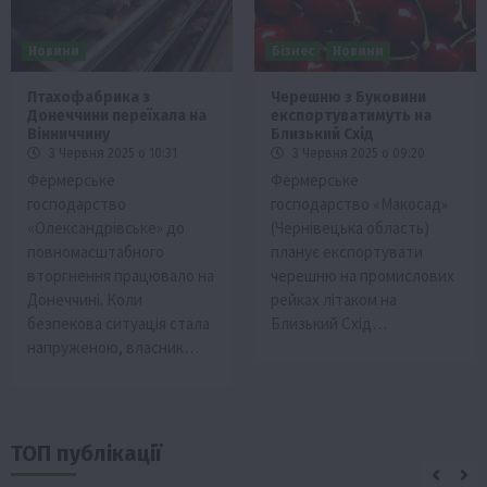
Новини
Бізнес
Новини
Птахофабрика з
Черешню з Буковини
Донеччини переїхала на
експортуватимуть на
Вінниччину
Близький Схід
3 Червня 2025 о 10:31
3 Червня 2025 о 09:20
Фермерське
Фермерське
господарство
господарство «Макосад»
«Олександрівське» до
(Чернівецька область)
повномасштабного
планує експортувати
вторгнення працювало на
черешню на промислових
Донеччині. Коли
рейках літаком на
безпекова ситуація стала
Близький Схід…
напруженою, власник…
ТОП публікації