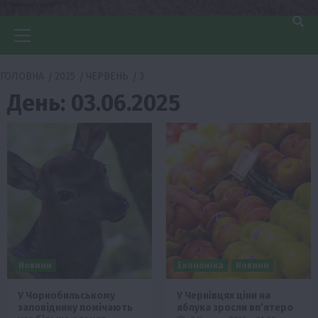
Головне
меню
ГОЛОВНА
2025
ЧЕРВЕНЬ
3
День:
03.06.2025
Новини
Економіка
Новини
У Чорнобильському
У Чернівцях ціни на
заповіднику помічають
яблука зросли вп’ятеро