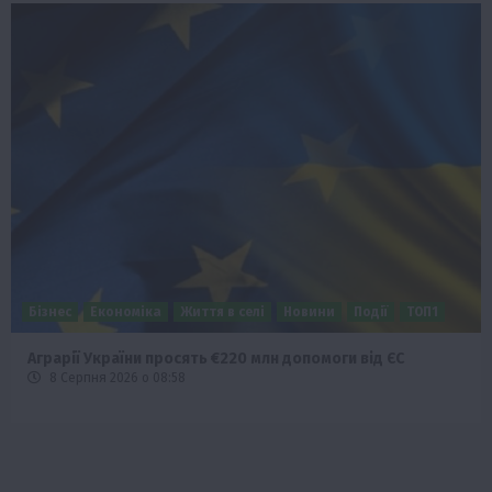
Бізнес
Економіка
Життя в селі
Новини
Події
ТОП1
Аграрії України просять €220 млн допомоги від ЄС
8 Серпня 2026 о 08:58