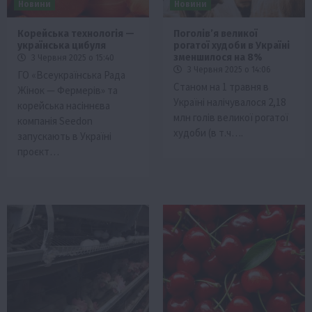
Новини
Новини
Корейська технологія —
Поголів’я великої
українська цибуля
рогатої худоби в Україні
зменшилося на 8%
3 Червня 2025 о 15:40
3 Червня 2025 о 14:06
ГО «Всеукраїнська Рада
Станом на 1 травня в
Жінок — Фермерів» та
Україні налічувалося 2,18
корейська насіннєва
млн голів великої рогатої
компанія Seedon
худоби (в т.ч….
запускають в Україні
проєкт…