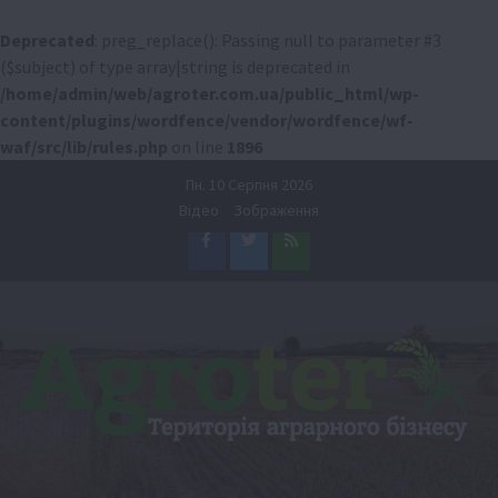
Deprecated
: preg_replace(): Passing null to parameter #3
($subject) of type array|string is deprecated in
/home/admin/web/agroter.com.ua/public_html/wp-
content/plugins/wordfence/vendor/wordfence/wf-
waf/src/lib/rules.php
on line
1896
Перейти
Пн. 10 Серпня 2026
до
Відео
Зображення
вмісту
Facebook
Twitter
Feed