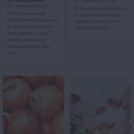
усе більше оленят
3 Червня 2025 о 21:09
3 Червня 2025 о 22:55
В Україні різко зросли ціни
У Чорнобильському
на яблука. Наприклад, у
біосферному заповіднику
Чернівцях вони з осені
фахівці дедалі частіше
виросли уп’ятеро…
спостерігають самок
оленя шляхетного з
молодими оленятами.
Під…