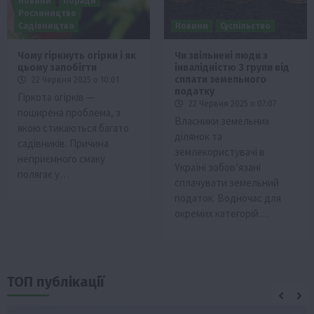
Новини
Поради
Рослиництво
Садівництво
Новини
Суспільство
Чому гіркнуть огірки і як
Чи звільнені люди з
цьому запобігти
інвалідністю 3 групи від
сплати земельного
22 Червня 2025 о 10:01
податку
Гіркота огірків —
22 Червня 2025 о 07:07
поширена проблема, з
Власники земельних
якою стикаються багато
ділянок та
садівників. Причина
землекористувачі в
неприємного смаку
Україні зобов’язані
полягає у…
сплачувати земельний
податок. Водночас для
окремих категорій…
ТОП публікації