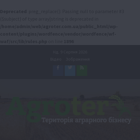
Deprecated
: preg_replace(): Passing null to parameter #3
($subject) of type array|string is deprecated in
/home/admin/web/agroter.com.ua/public_html/wp-
content/plugins/wordfence/vendor/wordfence/wf-
waf/src/lib/rules.php
on line
1896
Перейти
Нд. 9 Серпня 2026
до
Відео
Зображення
вмісту
Facebook
Twitter
Feed