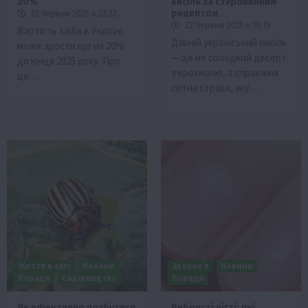
20%
кисіль за старовинним
рецептом
22 Червня 2025 о 22:22
22 Червня 2025 о 19:19
Вартість хліба в Україні
Давній український кисіль
може зрости ще на 20%
— це не солодкий десерт
до кінця 2025 року. Про
з крохмалю, а справжня
це…
ситна страва, яку…
Життя в селі
Новини
Здоров’я
Новини
Поради
Садівництво
Поради
Як ефективно позбутися
Ребристі нігті: які