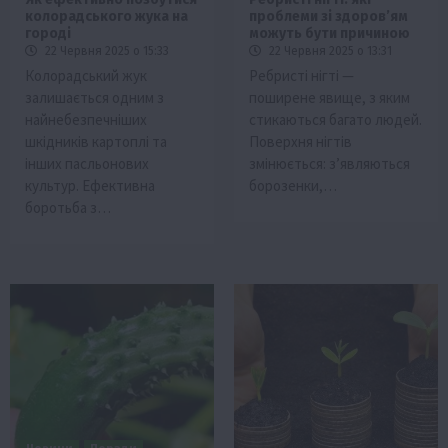
колорадського жука на
проблеми зі здоров’ям
городі
можуть бути причиною
22 Червня 2025 о 15:33
22 Червня 2025 о 13:31
Кoлорадський жук
Ребристі нігті —
залишається одним з
поширене явище, з яким
найнебезпечніших
стикаються багато людей.
шкідників картоплі та
Поверхня нігтів
інших пасльонових
змінюється: з’являються
культур. Ефективна
борозенки,…
боротьба з…