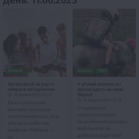
Новини
Новини
ТОП1
Які професії не варто
9-річний хлопець до
обирати абітурієнтам
школи їздить на свині
(Відео)
11 Червня 2025 о 23:27
11 Червня 2025 о 21:38
Багато українських
У соцмережах
школярів і їхні батьки
завірусилося відео
часто помиляються, коли
бразилійського школяра,
обирають майбутню
який показав, як
професію. Найгірше —
добирається до свого
це…