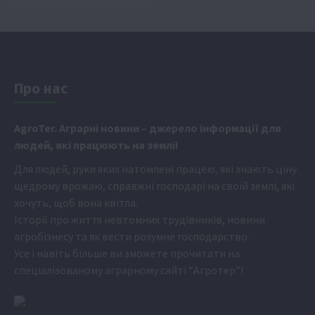
Про нас
Аgr
oTer. Аграрні новини
– джерело інформації для
людей, які працюють на землі!
Для людей, руки яких натомлені працею, які знають ціну
щедрому врожаю, справжні господарі на своїй землі, які
хочуть, щоб вона квітла.
Історії про життя невтомних трудівників, новини
агробізнесу та як вести розумне господарство.
Усе і навіть більше ви зможете прочитати на
спеціалізованому аграрному сайті
“Агротер”
!