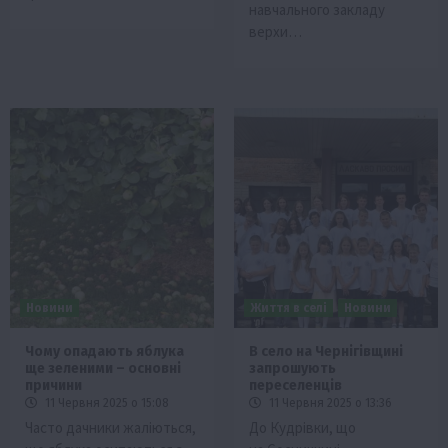
навчального закладу
верхи…
Новини
Життя в селі
Новини
Чому опадають яблука
В село на Чернігівщині
ще зеленими – основні
запрошують
причини
переселенців
11 Червня 2025 о 15:08
11 Червня 2025 о 13:36
Часто дачники жаліються,
До Кудрівки, що