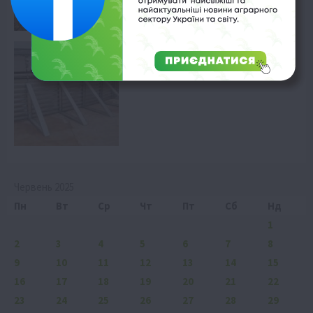
8 Серпня 2026 о 10:28
Технології
Кернел тестує нові сховища зерна
8 Серпня 2026 о 09:58
Червень 2025
Пн
Вт
Ср
Чт
Пт
Сб
Нд
1
2
3
4
5
6
7
8
9
10
11
12
13
14
15
16
17
18
19
20
21
22
23
24
25
26
27
28
29