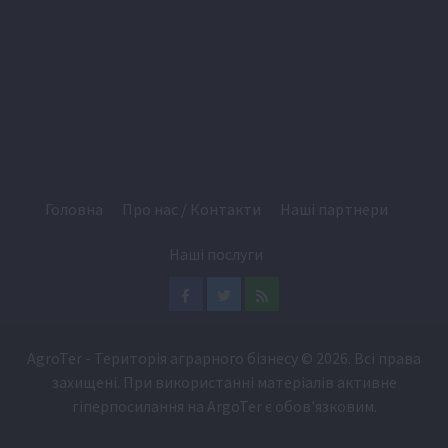
Головна
Про нас / Контакти
Наші партнери
Наші послуги
Facebook
Twitter
Feed
AgroTer - Територія аграрного бізнесу
© 2026. Всі права
захищені. При використанні матеріалів активне
гіперпосилання на
ArgoTer
є обов'язковим.