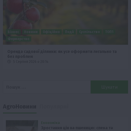
Бізнес
Новини
Офіційно
Події
Суспільство
ТОП1
Фермерство
Оренда садової ділянки: як усе оформити легально та
без проблем
5 Серпня 2026 о 20:14
Пошук:
AgroНовини
Популярні
Економіка
Зростання цін на пшеницю: спека та