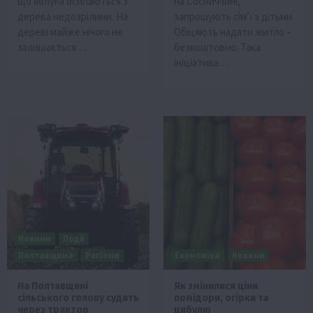
що яблука осипаються з
на Сосниччині,
дерева недозрілими. На
запрошують сім’ї з дітьми.
дереві майже нічого не
Обіцяють надати житло –
залишається….
безкоштовно. Така
ініціатива…
Новини
Події
Полтавщина
Регіони
Економіка
Новини
На Полтавщині
Як змінилися ціни
сільського голову судять
помідори, огірки та
через трактор
цибулю