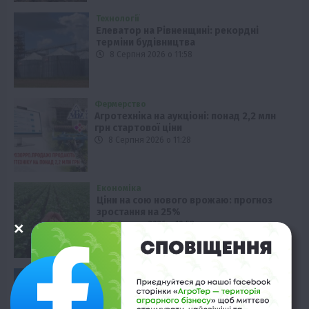
Технології
Елеватор на Рівненщині: рекордні
терміни будівництва
8 Серпня 2026 о 11:58
Фермерство
Агротехніка на аукціоні: понад 2,2 млн
грн стартової ціни
8 Серпня 2026 о 11:28
Економіка
Ціни на сою нового врожаю: прогноз
зростання на 25%
8 Серпня 2026 о 10:58
Вінниччина
ФГ «Агат Поділля» тестує технологію
strip-till на соняшнику