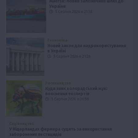
Maersk: Новий залізничний шлях до
України
5 Серпня 2026 о 21:58
Економіка
Новий закон для надрокористування
в Україні
5 Серпня 2026 о 21:28
Рослиництво
Куди зник колорадський жук:
пояснення експертів
5 Серпня 2026 о 20:58
Садівництво
У Нідерландах фермера судять за використання
заборонених пестицидів