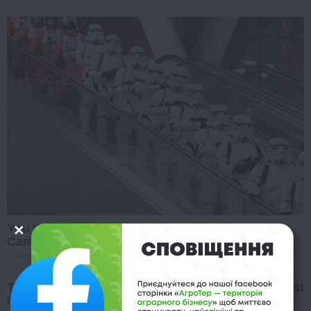
You Wouldn't Believe It If It Wasn't Caught On
Camera!
BRAINBERRIES
The Insane True Stories Behind Cameron's Biggest
Films