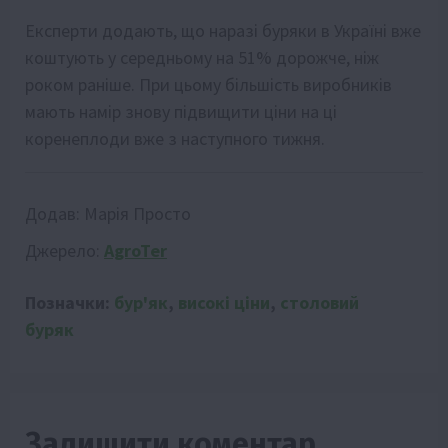
Експерти додають, що наразі буряки в Україні вже
коштують у середньому на 51% дорожче, ніж
роком раніше. При цьому більшість виробників
мають намір знову підвищити ціни на ці
коренеплоди вже з наступного тижня.
Додав:
Марія Просто
Джерело:
AgroTer
Позначки:
бур'як
,
високі ціни
,
столовий
буряк
Залишити коментар