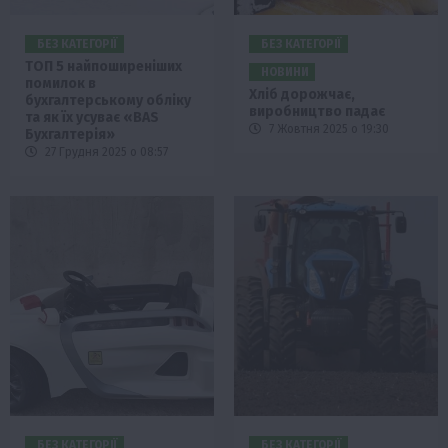
БЕЗ КАТЕГОРІЇ
БЕЗ КАТЕГОРІЇ
ТОП 5 найпоширеніших
НОВИНИ
помилок в
Хліб дорожчає,
бухгалтерському обліку
виробництво падає
та як їх усуває «BAS
7 Жовтня 2025 о 19:30
Бухгалтерія»
27 Грудня 2025 о 08:57
БЕЗ КАТЕГОРІЇ
БЕЗ КАТЕГОРІЇ