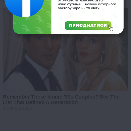
BRAINBERRIES
Remember These Iconic '90s Couples? See The
List That Defined A Generation
BRAINBERRIES