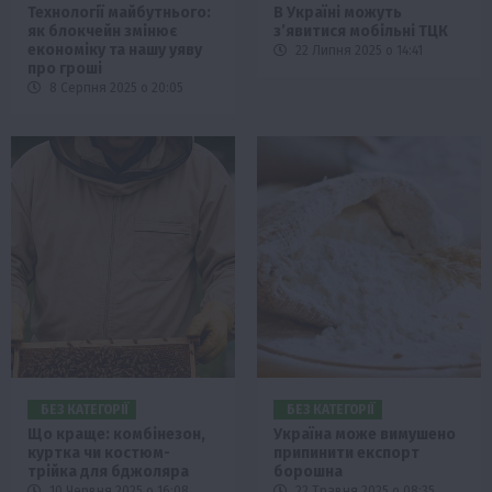
Технології майбутнього:
В Україні можуть
як блокчейн змінює
з’явитися мобільні ТЦК
економіку та нашу уяву
22 Липня 2025 о 14:41
про гроші
8 Серпня 2025 о 20:05
БЕЗ КАТЕГОРІЇ
БЕЗ КАТЕГОРІЇ
Що краще: комбінезон,
Україна може вимушено
куртка чи костюм-
припинити експорт
трійка для бджоляра
борошна
10 Червня 2025 о 16:08
22 Травня 2025 о 08:35