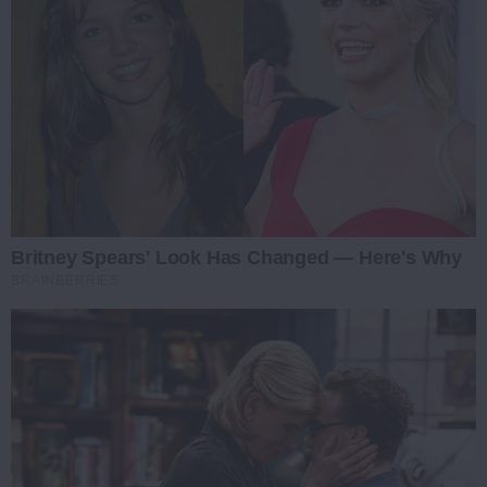
Britney Spears' Look Has Changed — Here's Why
BRAINBERRIES