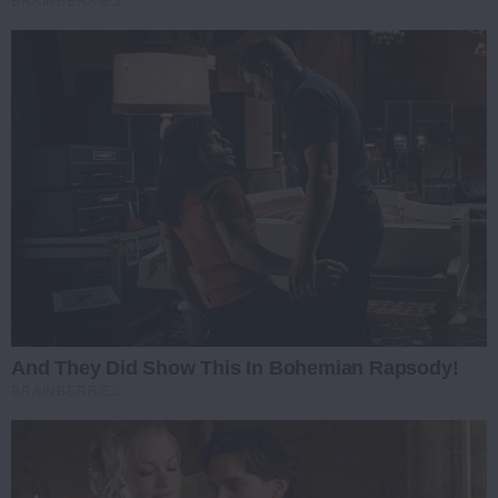
BRAINBERRIES
And They Did Show This In Bohemian Rapsody!
BRAINBERRIES