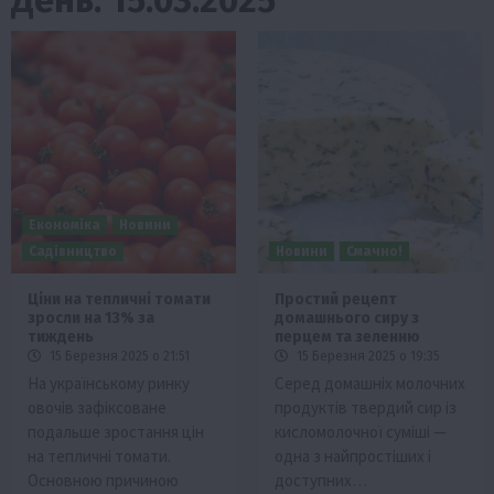
Економіка
Новини
Садівництво
Новини
Смачно!
Ціни на тепличні томати
Простий рецепт
зросли на 13% за
домашнього сиру з
тиждень
перцем та зеленню
15 Березня 2025 о 21:51
15 Березня 2025 о 19:35
На українському ринку
Серед домашніх молочних
овочів зафіксоване
продуктів твердий сир із
подальше зростання цін
кисломолочної суміші —
на тепличні томати.
одна з найпростіших і
Основною причиною
доступних…