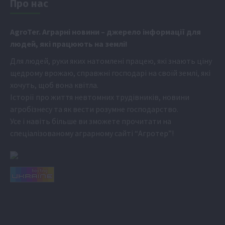
Про нас
Аgr
oTer. Аграрні новини
– джерело інформації для
людей, які працюють на землі!
Для людей, руки яких натомлені працею, які знають ціну
щедрому врожаю, справжні господарі на своїй землі, які
хочуть, щоб вона квітла.
Історії про життя невтомних трудівників, новини
агробізнесу та як вести розумне господарство.
Усе і навіть більше ви зможете прочитати на
спеціалізованому аграрному сайті
“Агротер”
!