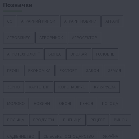
Позначки
ЄС
АГРАРНИЙ РИНОК
АГРАРНІ НОВИНИ
АГРАРІЇ
АГРОБІЗНЕС
АГРОРИНОК
АГРОСЕКТОР
АГРОТЕХНОЛОГІЇ
БІЗНЕС
ВРОЖАЙ
ГОЛОВНЕ
ГРОШІ
ЕКОНОМІКА
ЕКСПОРТ
ЗАКОН
ЗЕМЛЯ
ЗЕРНО
КАРТОПЛЯ
КОРОНАВІРУС
КУКУРУДЗА
МОЛОКО
НОВИНИ
ОВОЧІ
ПЕНСІЯ
ПОГОДА
ПОЛЬЩА
ПРОДУКТИ
ПШЕНИЦЯ
РЕЦЕПТ
РИНОК
САДІВНИЦТВО
СІЛЬСЬКЕ ГОСПОДАРСТВО
УКРАЇНА