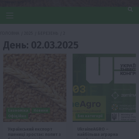
Головне
меню
ГОЛОВНА
2025
БЕРЕЗЕНЬ
2
День:
02.03.2025
Економіка
Новини
Офіційно
Без категорії
Український експорт
UkraineAGRO –
пшениці зростає: попит з
найбільша аграрна