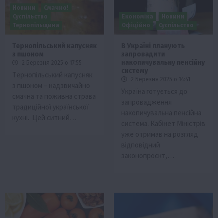
Новини
Смачно!
Суспільство
Економіка
Новини
Тернопільщина
Офіційно
Суспільство
Тeрнопільський капусняк
В Україні планують
з пшоном
запровадити
накопичувальну пенсійну
2 Березня 2025 о 17:55
систему
Тeрнопільський капусняк
2 Березня 2025 о 14:41
з пшоном – надзвичайно
Україна готується до
смачна та поживна страва
запровадження
традиційної української
накопичувальна пенсійна
кухні. Цeй ситний…
система. Кабінет Міністрів
уже отримав на розгляд
відповідний
законопроєкт,…