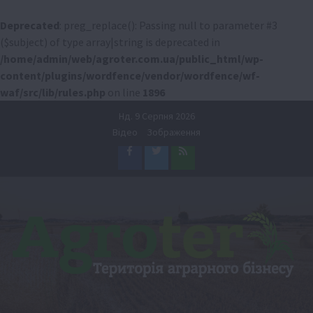
Deprecated
: preg_replace(): Passing null to parameter #3
($subject) of type array|string is deprecated in
/home/admin/web/agroter.com.ua/public_html/wp-
content/plugins/wordfence/vendor/wordfence/wf-
waf/src/lib/rules.php
on line
1896
Перейти
Нд. 9 Серпня 2026
до
Відео
Зображення
вмісту
Facebook
Twitter
Feed