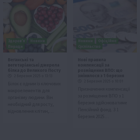
Здоров’я
Новини
Новини
Офіційно
Поради
Суспільство
Веганські та
Нові правила
вегетаріанські джерела
компенсації за
білка до Великого Посту
розміщення ВПО: що
змінилося з 1 березня
2 Березня 2025 о 13:13
2 Березня 2025 о 10:01
Білок є одним із ключових
Призначення компенсації
макроелементів для
за розміщення ВПО з 1
організму людини. Він
березня здійснюватиме
необхідний для росту,
Пенсійний фонд. З 1
відновлення клітин,…
березня 2025…