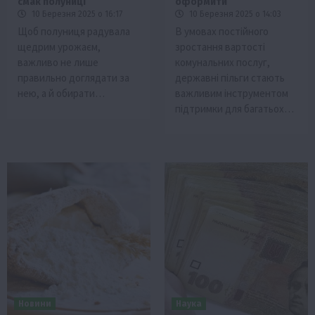
смак полуниці
оформити
10 Березня 2025 о 16:17
10 Березня 2025 о 14:03
Щоб полуниця радувала
В умовах постійного
щедрим урожаєм,
зростання вартості
важливо не лише
комунальних послуг,
правильно доглядати за
державні пільги стають
нею, а й обирати…
важливим інструментом
підтримки для багатьох…
Новини
Наука