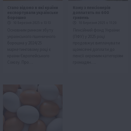
Стало відомо в які країни
Кому з пенсіонерів
експортували українське
доплатять по 600
борошно
гривень
10 Березня 2025 о 13:13
10 Березня 2025 о 11:20
Основним ринком збуту
Пенсійний фонд України
українського пшеничного
(ПФУ) у 2025 році
борошна у 2024/25
продовжує виплачувати
маркетинговому році є
щомісячні доплати до
країни Європейського
пенсії окремим категоріям
Союзу. Про…
громадян….