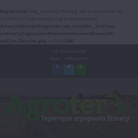
Deprecated
: preg_replace(): Passing null to parameter #3
($subject) of type array|string is deprecated in
/home/admin/web/agroter.com.ua/public_html/wp-
content/plugins/wordfence/vendor/wordfence/wf-
waf/src/lib/rules.php
on line
1896
Перейти
Нд. 9 Серпня 2026
до
Відео
Зображення
вмісту
Facebook
Twitter
Feed