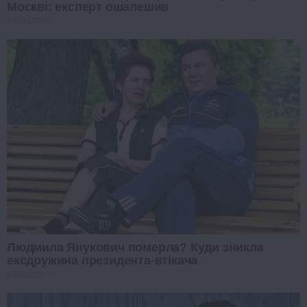
Москві: експерт ошалешив
PROZORO
Людмила Янукович померла? Куди зникла
ексдружина президента-втікача
PROZORO