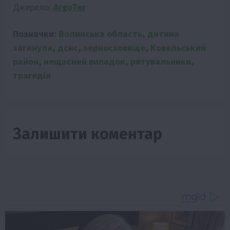
Джерело:
ArgoTer
Позначки:
Волинська область
,
дитина
загинула
,
дснс
,
зерносховище
,
Ковельський
район
,
нещасний випадок
,
рятувальники
,
трагедія
Залишити коментар