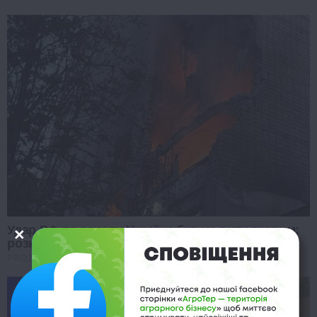
Удар РФ по заходу України був не випадковим:
розкрито правду
PROZORO