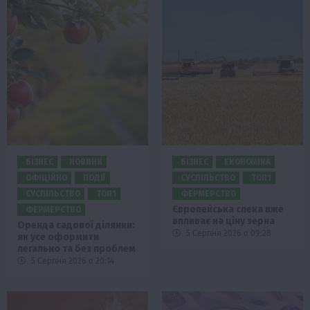
БІЗНЕС
НОВИНИ
БІЗНЕС
ЕКОНОМІКА
ОФІЦІЙНО
ПОДІЇ
СУСПІЛЬСТВО
ТОП1
СУСПІЛЬСТВО
ТОП1
ФЕРМЕРСТВО
Європейська спека вже
ФЕРМЕРСТВО
впливає на ціну зерна
Оренда садової ділянки:
5 Серпня 2026 о 09:28
як усе оформити
легально та без проблем
5 Серпня 2026 о 20:14