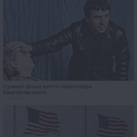
Сумний фінал життя гіпнотизера
Кашпіровського
PROZORO