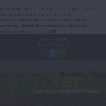
Deprecated
: preg_replace(): Passing null to parameter #3
($subject) of type array|string is deprecated in
/home/admin/web/agroter.com.ua/public_html/wp-
content/plugins/wordfence/vendor/wordfence/wf-
waf/src/lib/rules.php
on line
1896
Перейти
Сб. 8 Серпня 2026
до
Відео
Зображення
вмісту
Facebook
Twitter
Feed