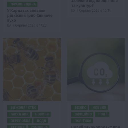
залежно від площі поля
ФРАНКІВЩИНА
та культур?
У Карпатах виявили
7 Серпня 2026 о 10:14
рідкісний гриб Свиняче
вухо
7 Серпня 2026 о 17:28
БДЖОЛЯРСТВО
БІЗНЕС
НОВИНИ
ГАЛУЗІ АПК
НОВИНИ
ОФІЦІЙНО
ПОДІЇ
ПЕРЕРОБКА
ПОДІЇ
ПОЛІТИКА
Новий законопроєкт про
РЕГІОНИ
СУМЩИНА