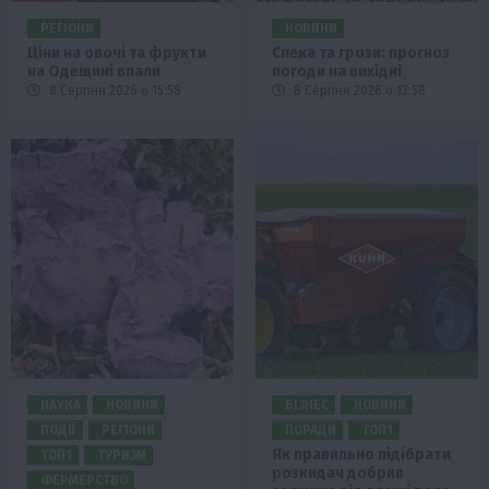
РЕГІОНИ
НОВИНИ
Ціни на овочі та фрукти
Спека та грози: прогноз
на Одещині впали
погоди на вихідні
8 Серпня 2026 о 15:58
8 Серпня 2026 о 13:58
НАУКА
НОВИНИ
БІЗНЕС
НОВИНИ
ПОДІЇ
РЕГІОНИ
ПОРАДИ
ТОП1
Як правильно підібрати
ТОП1
ТУРИЗМ
розкидач добрив
ФЕРМЕРСТВО