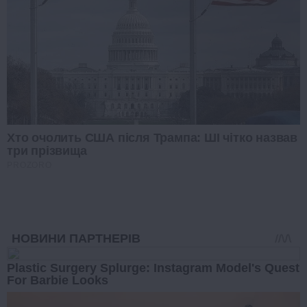
Хто очолить США після Трампа: ШІ чітко назвав
три прізвища
PROZORO