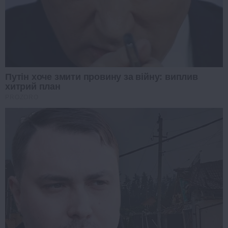
Путін хоче змити провину за війну: виплив
хитрий план
PROZORO