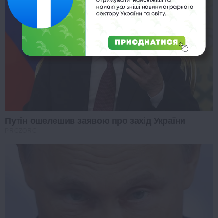
Путін ошелешив заявою про захід України
PROZORO