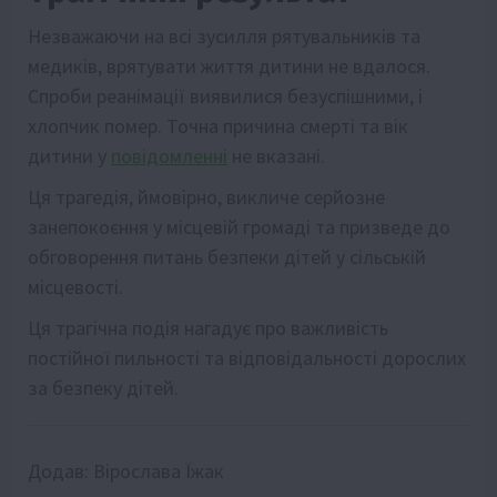
Незважаючи на всі зусилля рятувальників та
медиків, врятувати життя дитини не вдалося.
Спроби реанімації виявилися безуспішними, і
хлопчик помер. Точна причина смерті та вік
дитини у
повідомленні
не вказані.
Ця трагедія, ймовірно, викличе серйозне
занепокоєння у місцевій громаді та призведе до
обговорення питань безпеки дітей у сільській
місцевості.
Ця трагічна подія нагадує про важливість
постійної пильності та відповідальності дорослих
за безпеку дітей.
Додав:
Вірослава Їжак