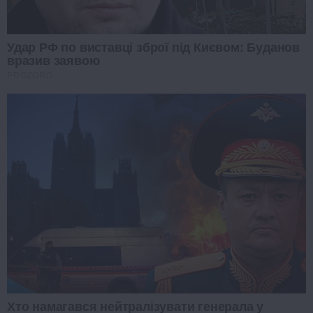
Удар РФ по виставці зброї під Києвом: Буданов
вразив заявою
PROZORO
Хто намагався нейтралізувати генерала у