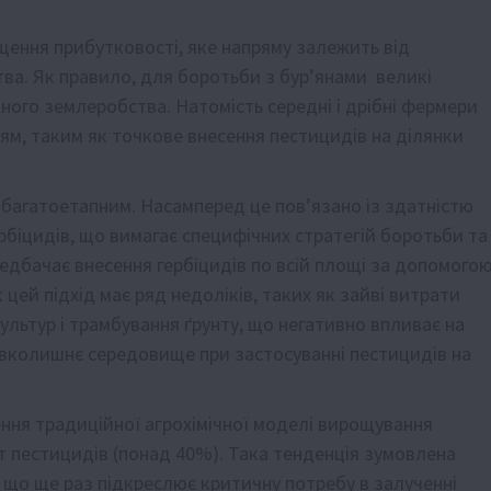
ення прибутковості, яке напряму залежить від
тва. Як правило, для боротьби з бур’янами великі
ного землеробства. Натомість середні і дрібні фермери
ям, таким як точкове внесення пестицидів на ділянки
та багатоетапним. Насамперед це пов’язано із здатністю
рбіцидів, що вимагає специфічних стратегій боротьби та
едбачає внесення гербіцидів по всій площі за допомого
 цей підхід має ряд недоліків, таких як зайві витрати
ультур і трамбування ґрунту, що негативно впливає на
вколишнє середовище при застосуванні пестицидів на
ня традиційної агрохімічної моделі вирощування
т пестицидів (понад 40%). Така тенденція зумовлена
 що ще раз підкреслює критичну потребу в залученні