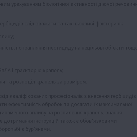
овим урахуванням біологічної активності діючої речовин
ербіцидів слід зважати та такі важливі фактори як:
слину;
чність, потрапляння пестициду на нецільові об’єкти тощо
БпЛА і траєкторію крапель;
ня та розподіл крапель за розміром.
ід кваліфікованих професіоналів з внесення гербіцидів
ти ефективність обробок та досягати їх максимальної
динамічного впливу на розпилення крапель, знання
ке дотримання інструкцій також є обов’язковими
оротьбі з бур’янами.