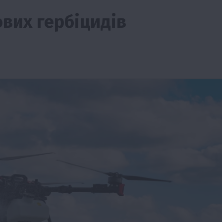
вих гербіцидів
ії
Бізнес
Новини
Офіційно
Події
Суспільство
во
ТОП1
Фермерство
жаю за
Оренда садової ділянки: як усе оформити
легально та без проблем
5 Серпня 2026 о 20:14