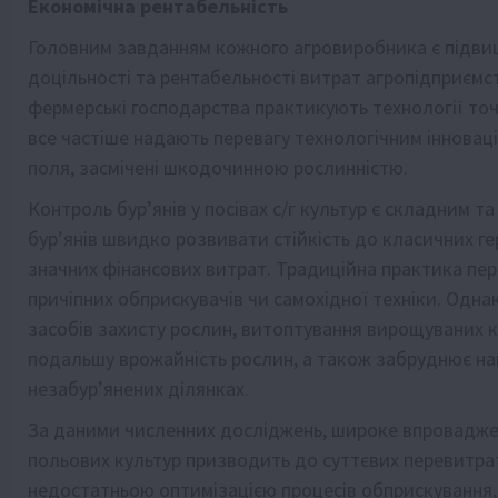
Економічна рентабельність
Головним завданням кожного агровиробника є підвищ
доцільності та рентабельності витрат агропідприємс
фермерські господарства практикують технології точ
все частіше надають перевагу технологічним інноваці
поля, засмічені шкодочинною рослинністю.
Контроль бур’янів у посівах с/г культур є складним 
бур’янів швидко розвивати стійкість до класичних ге
значних фінансових витрат. Традиційна практика пер
причіпних обприскувачів чи самохідної техніки. Однак
засобів захисту рослин, витоптування вирощуваних к
подальшу врожайність рослин, а також забруднює на
незабур’янених ділянках.
За даними численних досліджень, широке впроваджен
польових культур призводить до суттєвих перевитра
недостатньою оптимізацією процесів обприскування,