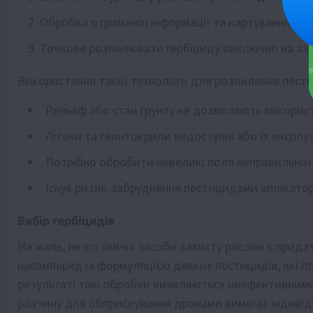
Обробка отриманої інформації та картування бур’
Точкове розпилювати гербіциду виключно на зас
Використання такої технології для розпилення пести
Рельєф або стан ґрунту не дозволяють використ
Літаки та гвинтокрили недоступні або їх експлу
Потрібно обробити невеликі поля неправильної
Існує ризик забруднення пестицидами аплікатор
Вибір гербіцидів
На жаль, не всі хімічні засоби захисту рослин є при
насамперед із формуляцією деяких пестицидів, які п
результаті такі обробки виявляються неефективними
розчину для обприскування дронами вимагає індивід