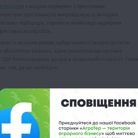
 агродрони
є вищою порівняно з причіпними
тальні пристрої повністю виправдовують вкладені
есених гербіцидів, сприяють мінімізації надмірних
ефективність обробок.
нках із низьким рівнем забур’яненості можна досягти
ти абсолютно реально, адже локалізована система
ЗЗР безпосередньо до цілі в правильній кількості. Таки
но там, де це необхідно.
агродрон для свого агробізнесу, полягає у виробленні
 полів з повітря. Для боротьби з бур’янами така
кількості активних речовин до потрібної цілі,
и. Здебільшого така процедура знищення смітної
ою цифрових камер і датчиків, якими обладнаний дрон.