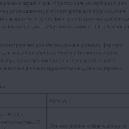
раїнські аграрії при виборі підходящих гербіцидів для
х на законодавчому рівні препаратів для обприскування
ими апаратами. Існують лише загальні рекомендації щод
суцільної дії, до складу яких входять такі діючі речови
в, зареєстрованих для обприскування дронами, фермери
для авіаційної обробки. Нижче у Таблиці наведено
віації, однак при використанні препаратів із цього
я внесення дронами відрізняється від авіа за нормами
бки
а
Культура
 100 г/л +
метил-натрію, 25
Обприскування посівів пшениці та