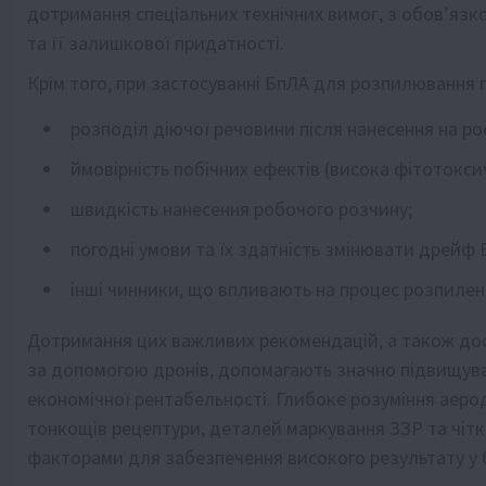
дотримання спеціальних технічних вимог, з обов’язк
та її залишкової придатності.
Крім того, при застосуванні БпЛА для розпилювання г
розподіл діючої речовини після нанесення на ро
ймовірність побічних ефектів (висока фітотокси
швидкість нанесення робочого розчину;
погодні умови та їх здатність змінювати дрейф 
інші чинники, що впливають на процес розпилен
Дотримання цих важливих рекомендацій, а також досв
за допомогою дронів, допомагають значно підвищува
економічної рентабельності. Глибоке розуміння аеро
тонкощів рецептури, деталей маркування ЗЗР та чіт
факторами для забезпечення високого результату у б