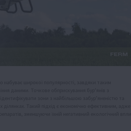
ко набуває широкої популярності, завдяки таким
ління даними. Точкове обприскування бур’янів з
ідентифікувати зони з найбільшою забур’яненістю та
х ділянках. Такий підхід є економічно ефективним, адже
репаратів, зменшуючи їхній негативний екологічний впл