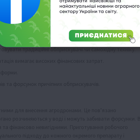
янів.
мічених ділянках поля.
цидів є найдоцільнішим рішенням у таких випадках:
овувати традиційні обприскувачі чи самохідну техніку.
атація вимагає високих фінансових затрат.
 форми.
ів та форсунок причіпних обприскувачів.
датними для внесення агродронами. Це пов’язано
огано розчиняються у воді і можуть забивати форсунки. 
 та фінансово невигідними. Приготування робочого
уального підходу до кожного окремого препарату і