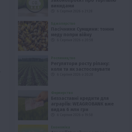
законопроєкт про торгівлю
викидами
6 Серпня 2026 о 21:28
Бджолярство
Пасічники Сумщини: тонни
меду попри війну
6 Серпня 2026 о 20:58
Рослиництво
Регулятори росту ріпаку:
коли та як застосовувати
ю
6 Серпня 2026 о 20:28
Фермерство
Беззаставні кредити для
аграріїв: WEAGROBANK вже
видав 6 млн грн
6 Серпня 2026 о 19:58
Економіка