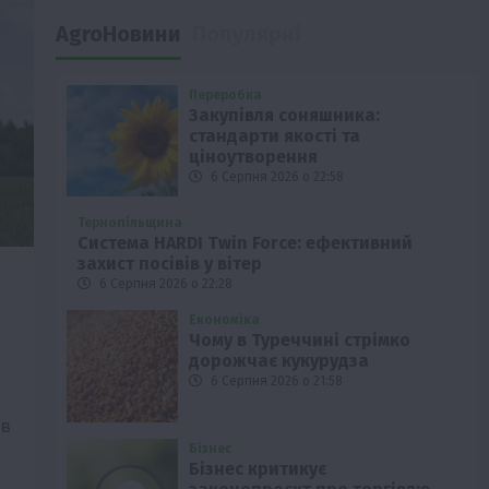
AgroНовини
Популярні
Переробка
Закупівля соняшника:
стандарти якості та
ціноутворення
6 Серпня 2026 о 22:58
Тернопільщина
Система HARDI Twin Force: ефективний
захист посівів у вітер
6 Серпня 2026 о 22:28
Економіка
Чому в Туреччині стрімко
дорожчає кукурудза
6 Серпня 2026 о 21:58
ив
Бізнес
Бізнес критикує