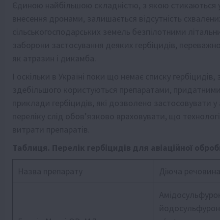
Єдиною найбільшою складністю, з якою стикаються ук
внесення дронами, залишається відсутність схвалени
сільськогосподарських земель безпілотними літальн
заборони застосування деяких гербіцидів, переважно 
як атразин і дикамба.
І оскільки в Україні поки що немає списку гербіциді
здебільшого користуються препаратами, придатними 
приклади гербіцидів, які дозволено застосовувати у а
переліку слід обов’язково враховувати, що технологі
витрати препаратів.
Таблиця. Перелік гербіцидів для авіаційної обро
Назва препарату
Діюча речовин
Амідосульфурон,
йодосульфурон-