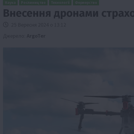
Наука
Рослиництво
Технології
Фермерство
Внесення дронами страхо
25 Вересня 2024 о 13:12
Джерело:
ArgoTer
Бізнес
Галузі АПК
Економіка
Новини
Под
Рослиництво
Суспільство
ТОП1
Фермерст
Кредити для аграріїв під заставу вро
новою програмою від Уряду
1 Серпня 2026 о 11:58