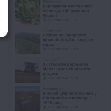
Вінниччина
Вирощування артишоків:
чи вигідно фермерам в
Україні
6 Серпня 2026 о 17:28
Закарпаття
Лохина на Закарпатті:
врожайність 3 кг з куща у
горах
6 Серпня 2026 о 16:58
Технології
Як Cropwise допомагає
Alebor Group економити
ресурси
6 Серпня 2026 о 16:28
Рослиництво
Врожай цукрових буряків у
В
Німеччині: антирекорд з
1990 року
6 Серпня 2026 о 15:58