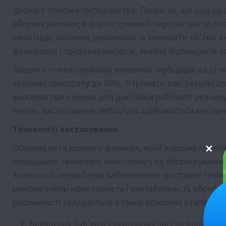
дронів у сільське господарство. Попри те, що
ціна на
обприскувачами, в довгостроковій перспективі ці лі
інвестиції, оскільки допомагають зменшити об’єми вн
фінансових і трудових ресурсів, значно підвищують 
Завдяки локалізованому внесенню гербіцидів на діля
економії препарату до 80%. Отримати такі результа
внесення призначена для доставки робочого розчину 
чином, застосування гербіцидів здійснюється виключ
Технології застосування
Основна мета кожного фермера, який вирішив купити 
спеціальної технології моніторингу та обприскування
технологія передбачає забезпечення доставки точної 
максимізуючи ефективність і рентабельність обробк
рослинності складається з трьох основних етапів:
Виявлення бур’янів у реальному часі за допомог