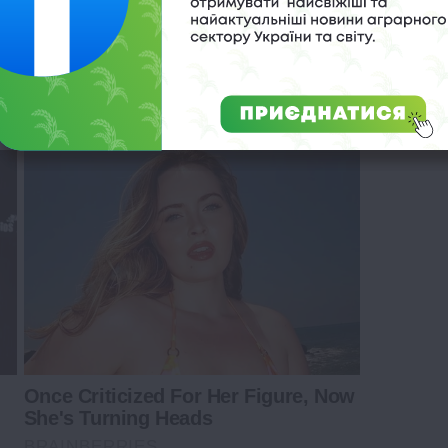
ance Moments
Once Criticized For Her Figure, Now
She's Turning Heads
BRAINBERRIES