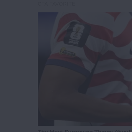
CTA FAVORITE
The Most Surprising Things About