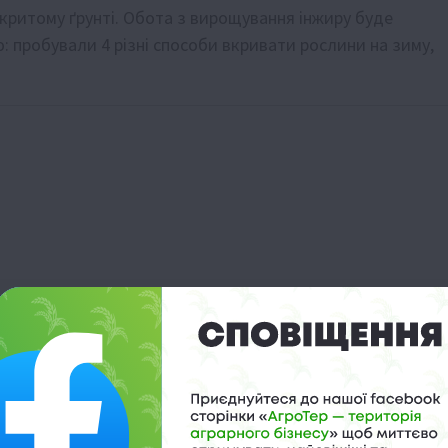
критому ґрунті. Обота з вирощування інжиру буде
: пробували 4 різні способи вкривати рослини на зиму,