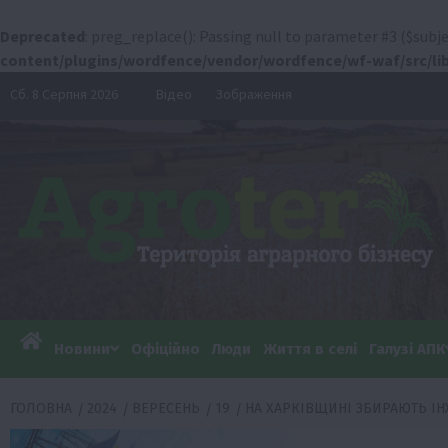
Deprecated
: preg_replace(): Passing null to parameter #3 ($subje
content/plugins/wordfence/vendor/wordfence/wf-waf/src/lib
Перейти
Сб. 8 Серпня 2026
Відео
Зображення
до
вмісту
Новини
Офіційно
Люди
Життя в селі
Галузі АПК
ГОЛОВНА
2024
ВЕРЕСЕНЬ
19
НА ХАРКІВЩИНІ ЗБИРАЮТЬ І