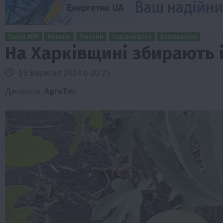
Галузі АПК
Новини
Регіони
Садівництво
Харківщина
На Харківщині збирають 
19 Вересня 2024 о 20:25
Джерело:
AgroTer
Бізнес
Економіка
Життя в селі
Новини
ТОП1
Фермерство
Аграрії отримають кредити до 10 млн 
Sense Bank
4 Серпня 2026 о 12:08