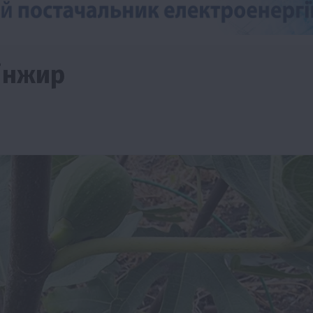
інжир
Події
Наука
Новини
Події
Регіони
ТОП1
Туризм
Фермерство
Франківщина
грн від
У Карпатах виявили рідкісний гриб Свиня
вухо
7 Серпня 2026 о 17:28