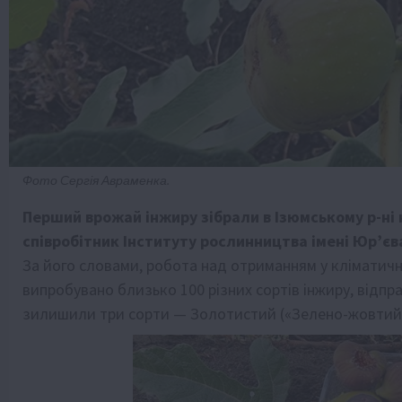
Фото Сергія Авраменка.
Перший врожай інжиру зібрали в Ізюмському р-ні 
співробітник Інституту рослинництва імені Юр’єв
За його словами, робота над отриманням у кліматичн
випробувано близько 100 різних сортів інжиру, відпр
зилишили три сорти — Золотистий («Зелено-жовтий»)