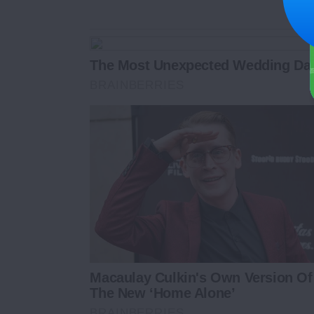
The Most Unexpected Wedding D
BRAINBERRIES
Macaulay Culkin's Own Version Of
The New ‘Home Alone’
BRAINBERRIES