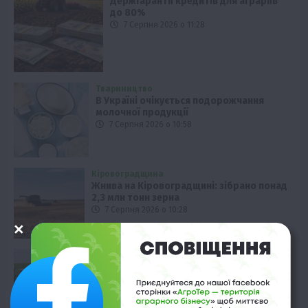
Держгарантії кредитів для аграріїв
до 80%
7 Серпня 2026 о 11:28
Твариництво
В Україні очікується подорожчання
молочної продукції
7 Серпня 2026 о 10:58
Кіровоградщина
Жнива на Кіровоградщині: зібрано понад
2,3 млн тонн зерна
7 Серпня 2026 о 10:28
Бізнес
Новини
Поради
ТОП1
Як правильно підібрати розкидач добрив
залежно від площі поля та культур?
7 Серпня 2026 о 10:14