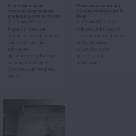
На деокупованій
У Німеччині фермери
території Херсонщини
страйкуватимуть до 15
родина відновила ферму
січня
9 Січня 2024 о 09:55
9 Січня 2024 о 08:22
Родина з Музиківки
У Німеччині фермери 8
на Херсонщині відроджує
січня приїхали до Берліна,
свій агробізнес після
щоб розпочати
звільнення
масштабну акцію
правобережжя. Власник
протесту, яка
господарства Сергій
триватиме…
Сорокунський говорить,
наразі…