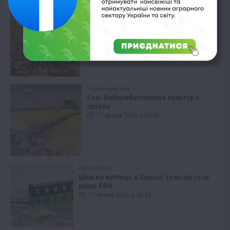
Економіка
Ціна пшениці на тендері в Алжирі
зросла
7 Серпня 2026 о 09:58
Рослиництво
Соя: Найприбутковіша культура
сезону
7 Серпня 2026 о 09:28
Економіка
Ціни на вуглець в Європі тримаються
вище €80
7 Серпня 2026 о 08:58