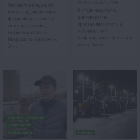
9 Січня 2024 о 11:06
Окупаційна влада росії
Ріст цін на цибулю,
вимагає від українських
диктувався не
фермерів реєструвати
зростанням попиту, а
своїх працівників у
неправильним
військових списках.
розрахунком на зростання
Повідомляє «Бердянськ
ринку. Зараз…
24»….
Новини
Регіони
Фермерство
Херсонщина
Новини