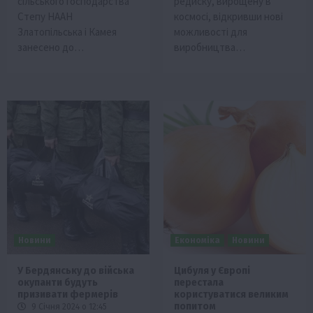
сільського господарства
редиску, вирощену в
Степу НААН
космосі, відкривши нові
Златопільська і Камея
можливості для
занесено до…
виробництва…
Новини
Економіка
Новини
У Бердянську до війська
Цибуля у Європі
окупанти будуть
перестала
призивати фермерів
користуватися великим
попитом
9 Січня 2024 о 12:45