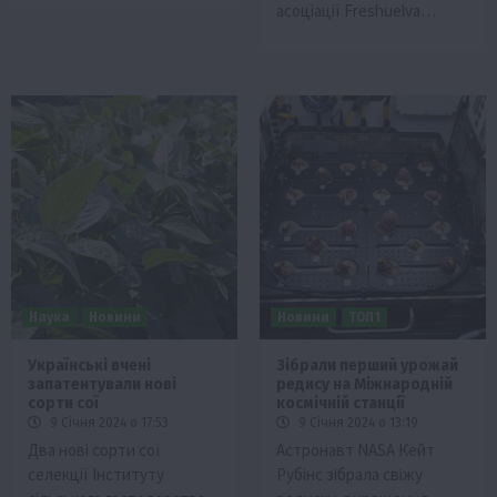
асоціації Freshuelva…
Наука
Новини
Новини
ТОП1
Українські вчені
Зібрали перший урожай
запатентували нові
редису на Міжнародній
сорти сої
космічній станції
9 Січня 2024 о 17:53
9 Січня 2024 о 13:19
Два нові сорти сої
Астронавт NASA Кейт
селекції Інституту
Рубінс зібрала свіжу