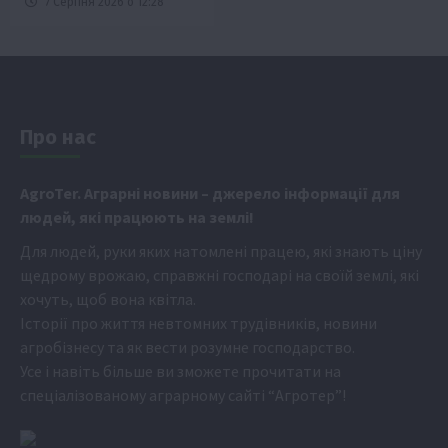
7 Серпня 2026 о 12:28
Про нас
Аgr
oTer. Аграрні новини
– джерело інформації для
людей, які працюють на землі!
Для людей, руки яких натомлені працею, які знають ціну
щедрому врожаю, справжні господарі на своїй землі, які
хочуть, щоб вона квітла.
Історії про життя невтомних трудівників, новини
агробізнесу та як вести розумне господарство.
Усе і навіть більше ви зможете прочитати на
спеціалізованому аграрному сайті
“Агротер”
!