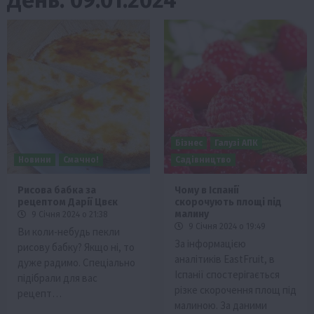
Бізнес
Галузі АПК
Новини
Смачно!
Садівництво
Рисова бабка за
Чому в Іспанії
рецептом Дарії Цвєк
скорочують площі під
малину
9 Січня 2024 о 21:38
9 Січня 2024 о 19:49
Ви коли-небудь пекли
За інформацією
рисову бабку? Якщо ні, то
аналітиків EastFruit, в
дуже радимо. Спеціально
Іспанії спостерігається
підібрали для вас
різке скорочення площ під
рецепт…
малиною. За даними