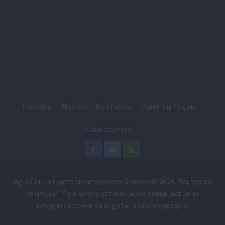
Головна
Про нас / Контакти
Наші партнери
Наші послуги
Facebook
Twitter
Feed
AgroTer - Територія аграрного бізнесу
© 2026. Всі права
захищені. При використанні матеріалів активне
гіперпосилання на
ArgoTer
є обов'язковим.