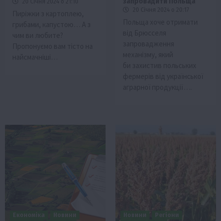
запровадити Польща
20 Січня 2024 о 21:10
20 Січня 2024 о 20:17
Пиріжки з картоплею,
Польща хоче отримати
грибами, капустою… А з
від Брюсселя
чим ви любите?
запровадження
Пропонуємо вам тісто на
механізму, який
найсмачніші…
би захистив польських
фермерів від української
аграрної продукції….
Економіка
Новини
Новини
Регіони