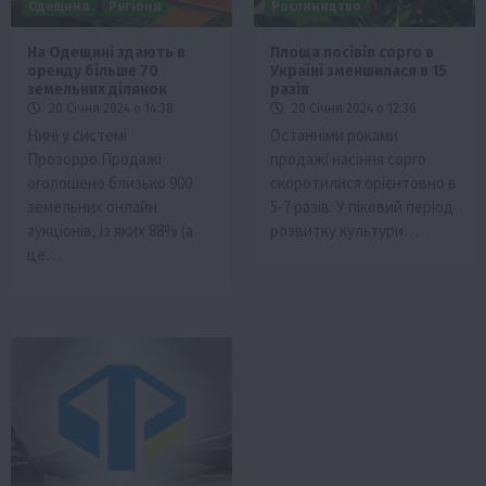
Одещина
Регіони
Рослиництво
На Одещині здають в
Площа посівів сорго в
оренду більше 70
Україні зменшилася в 15
земельних ділянок
разів
20 Січня 2024 о 14:38
20 Січня 2024 о 12:36
Нині у системі
Останніми роками
Прозорро.Продажі
продажі насіння сорго
оголошено близько 900
скоротилися орієнтовно в
земельних онлайн
5-7 разів. У піковий період
аукціонів, із яких 88% (а
розвитку культури…
це…