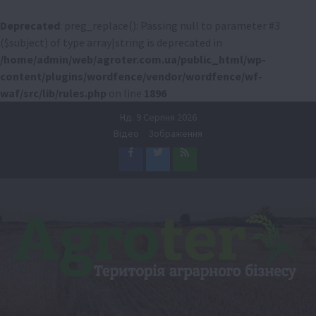
Deprecated
: preg_replace(): Passing null to parameter #3
($subject) of type array|string is deprecated in
/home/admin/web/agroter.com.ua/public_html/wp-
content/plugins/wordfence/vendor/wordfence/wf-
waf/src/lib/rules.php
on line
1896
Перейти
Нд. 9 Серпня 2026
до
Відео
Зображення
вмісту
Facebook
Twitter
Feed