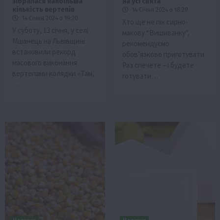
зібралася найбільша
на усі свята
кількість вертепів
14 Січня 2024 о 18:29
14 Січня 2024 о 19:20
Хто ще не пік сирно-
У суботу, 13 січня, у селі
макову “Вишиванку”,
Мшанець на Львівщині
рекомендуємо
встановили рекорд
обов’язково приготувати.
масового виконання
Раз спечете – і будете
вертепами колядки «Там,
готувати…
…