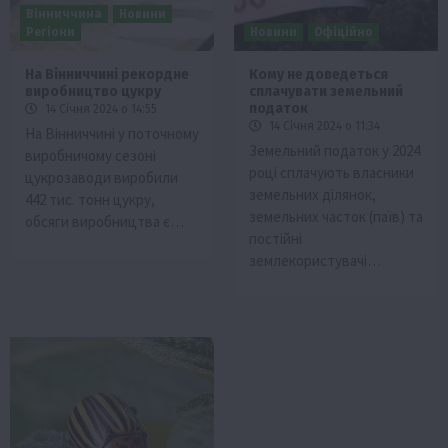
Вінниччина
Новини
Регіони
Новини
Офіційно
На Вінниччині рекордне
Кому не доведеться
виробництво цукру
сплачувати земельний
податок
14 Січня 2024 о 14:55
14 Січня 2024 о 11:34
На Вінниччині у поточному
Земельний податок у 2024
виробничому сезоні
році сплачують власники
цукрозаводи виробили
земельних ділянок,
442 тис. тонн цукру,
земельних часток (паїв) та
обсяги виробництва є…
постійні
землекористувачі…