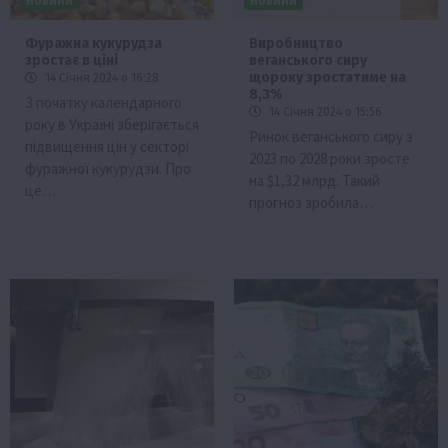
Новини
Новини
Фуражна кукурудза
Виробництво
зростає в ціні
веганського сиру
щороку зростатиме на
14 Січня 2024 о 16:28
8,3%
З початку календарного
14 Січня 2024 о 15:56
року в Україні зберігається
Ринок веганського сиру з
підвищення цін у секторі
2023 по 2028 роки зросте
фуражної кукурудзи. Про
на $1,32 млрд. Такий
це…
прогноз зробила…