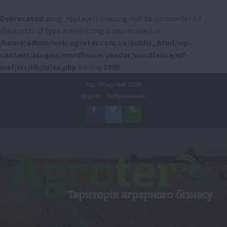
Deprecated
: preg_replace(): Passing null to parameter #3
($subject) of type array|string is deprecated in
/home/admin/web/agroter.com.ua/public_html/wp-
content/plugins/wordfence/vendor/wordfence/wf-
waf/src/lib/rules.php
on line
1896
Перейти
Нд. 9 Серпня 2026
до
Відео
Зображення
вмісту
Facebook
Twitter
Feed