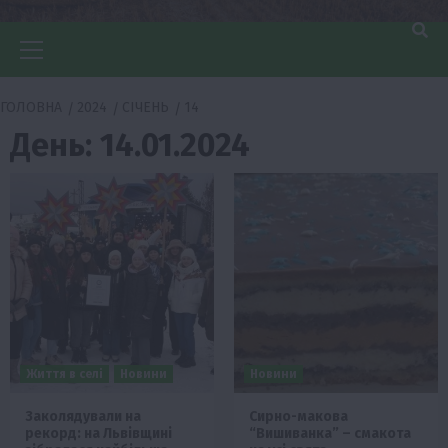
Головне
меню
ГОЛОВНА
2024
СІЧЕНЬ
14
День:
14.01.2024
Життя в селі
Новини
Новини
Заколядували на
Сирно-макова
рекорд: на Львівщині
“Вишиванка” – смакота