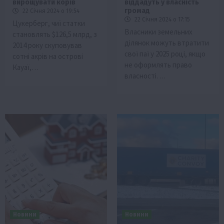
вирощувати корів
віддадуть у власність
громад
22 Січня 2024 о 19:54
22 Січня 2024 о 17:15
Цукерберг, чиї статки
Власники земельних
становлять $126,5 млрд, з
ділянок можуть втратити
2014 року скуповував
свої паї у 2025 році, якщо
сотні акрів на острові
не оформлять право
Кауаї,…
власності….
Новини
Новини