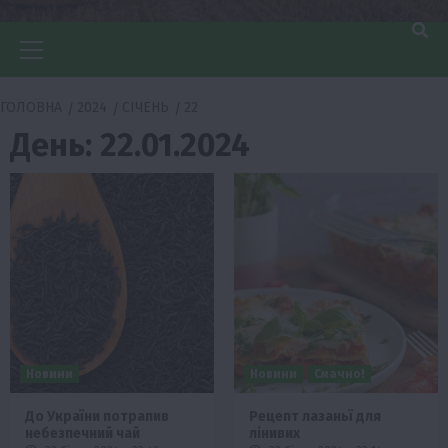
Головне
меню
ГОЛОВНА
2024
СІЧЕНЬ
22
День:
22.01.2024
Новини
Новини
Смачно!
До України потрапив
Рецепт лазаньї для
небезпечний чай
лінивих