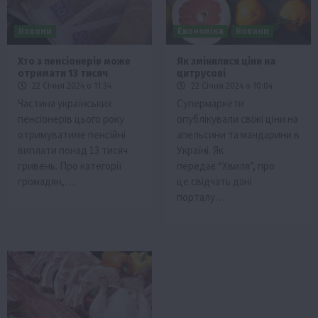
Новини
Економіка
Новини
Хто з пенсіонерів може
Як змінилися ціни на
отримати 13 тисяч
цитрусові
22 Січня 2024 о 11:34
22 Січня 2024 о 10:04
Частина українських
Супермаркети
пенсіонерів цього року
опублікували свіжі ціни на
отримуватиме пенсійні
апельсини та мандарини в
виплати понад 13 тисяч
Україні. Як
гривень. Про категорії
передає “Хвиля”, про
громадян,…
це свідчать дані
порталу…