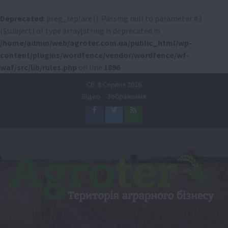
Deprecated
: preg_replace(): Passing null to parameter #3
($subject) of type array|string is deprecated in
/home/admin/web/agroter.com.ua/public_html/wp-
content/plugins/wordfence/vendor/wordfence/wf-
waf/src/lib/rules.php
on line
1896
Перейти
Сб. 8 Серпня 2026
до
Відео
Зображення
вмісту
Facebook
Twitter
Feed