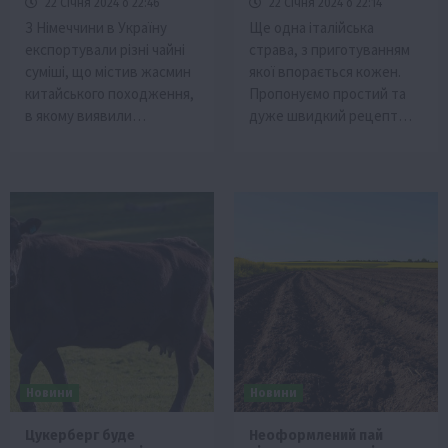
22 Січня 2024 о 22:46
22 Січня 2024 о 22:14
З Німеччини в Україну
Ще одна італійська
експортували різні чайні
страва, з приготуванням
суміші, що містив жасмин
якої впорається кожен.
китайського походження,
Пропонуємо простий та
в якому виявили…
дуже швидкий рецепт…
Новини
Новини
Цукерберг буде
Неоформлений пай