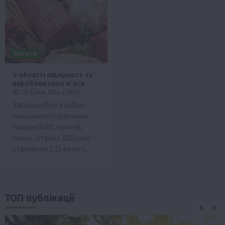
Новини
4 області лідирують за
виробництвом мʼяса
22 Січня 2024 о 08:11
Загальні обсяги забою
сільськогосподарських
тварин (ВРХ, свиней,
овець, птахів) 2023 року
становили 3,114 млн т,…
ТОП публікації