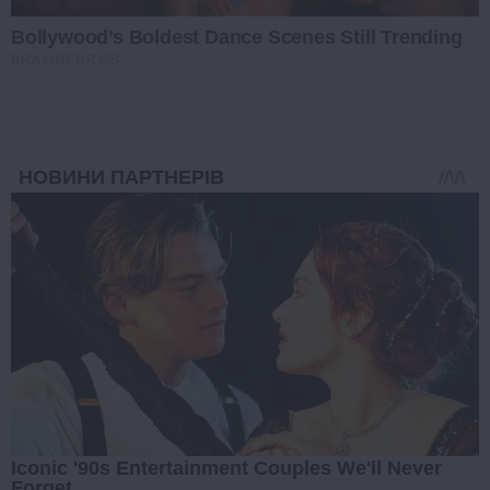
Bollywood’s Boldest Dance Scenes Still Trending
BRAINBERRIES