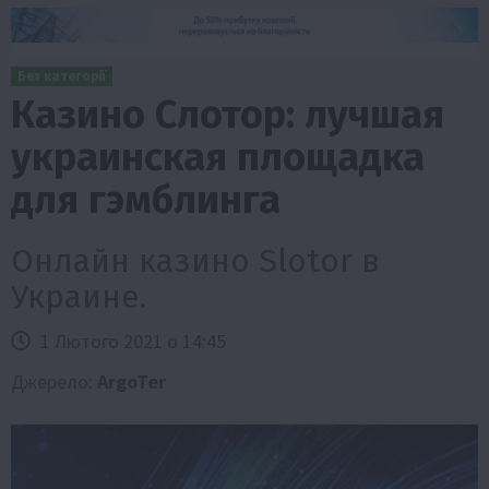
Без категорії
Казино Слотор: лучшая
украинская площадка
для гэмблинга
Онлайн казино Slotor в
Украине.
1 Лютого 2021 о 14:45
Джерело:
ArgoTer