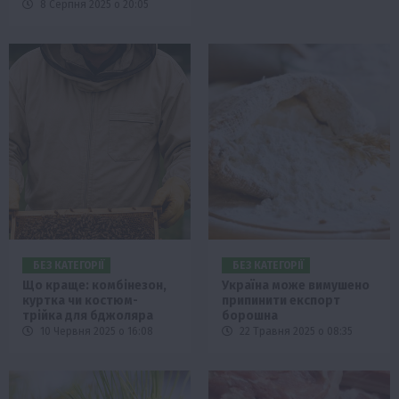
8 Серпня 2025 о 20:05
БЕЗ КАТЕГОРІЇ
БЕЗ КАТЕГОРІЇ
Що краще: комбінезон,
Україна може вимушено
куртка чи костюм-
припинити експорт
трійка для бджоляра
борошна
10 Червня 2025 о 16:08
22 Травня 2025 о 08:35