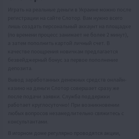
Играть на реальные деньги в Украине можно после
регистрации на сайте Слотор. Вам нужно всего
лишь создать персональный аккаунт на площадке
(по времени процесс занимает не более 2 минут),
а затем пополнить картой личный счет. В
качестве поощрения новичкам предлагается
безвейджерный бонус за первое пополнение
депозита.
Вывод заработанных денежных средств онлайн-
казино на деньги Слотор совершает сразу же
после подачи заявки. Служба поддержки
работает круглосуточно! При возникновении
любых вопросов незамедлительно свяжитесь с
консультантами.
В игорном доме регулярно проводятся акции,