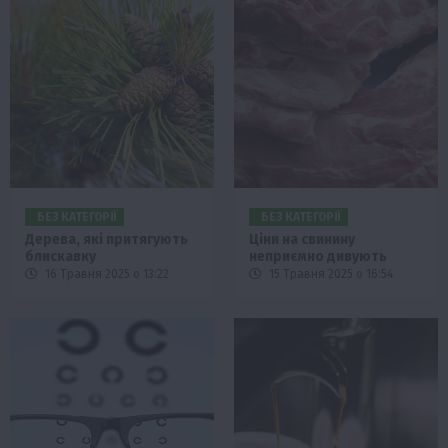
БЕЗ КАТЕГОРІЇ
БЕЗ КАТЕГОРІЇ
Дерева, які притягують
Ціни на свинину
блискавку
неприємно дивують
16 Травня 2025 о 13:22
15 Травня 2025 о 16:54