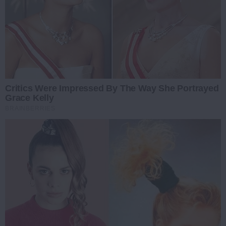
Critics Were Impressed By The Way She Portrayed
Grace Kelly
BRAINBERRIES