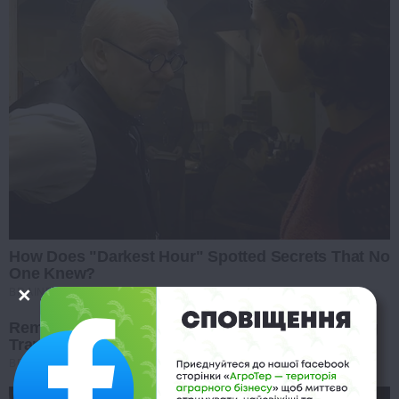
How Does "Darkest Hour" Spotted Secrets That No
One Knew?
BRAINBERRIES
Remember This Kick-Ass Star? See His Shocking
Transformation
BRAINBERRIES