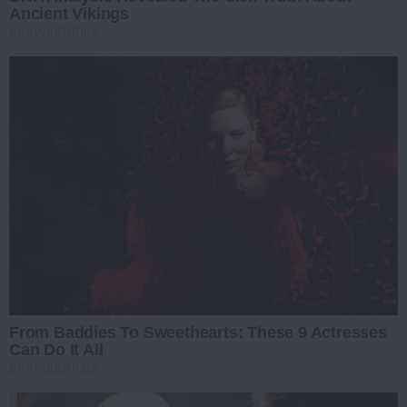
Ancient Vikings
BRAINBERRIES
From Baddies To Sweethearts: These 9 Actresses
Can Do It All
BRAINBERRIES