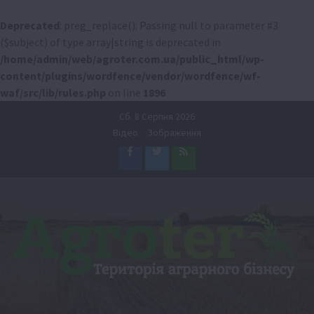
Deprecated
: preg_replace(): Passing null to parameter #3
($subject) of type array|string is deprecated in
/home/admin/web/agroter.com.ua/public_html/wp-
content/plugins/wordfence/vendor/wordfence/wf-
waf/src/lib/rules.php
on line
1896
Перейти
Сб. 8 Серпня 2026
до
Відео
Зображення
вмісту
Facebook
Twitter
Feed