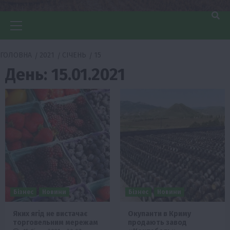
Головне
меню
ГОЛОВНА
2021
СІЧЕНЬ
15
День:
15.01.2021
Бізнес
Новини
Бізнес
Новини
Яких ягід не вистачає
Окупанти в Криму
торговельним мережам
продають завод