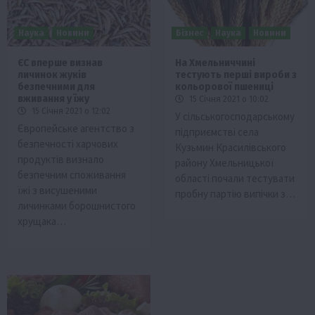
Наука
Новини
Бізнес
Наука
Новини
ЄС вперше визнав
На Хмельниччині
личинок жуків
тестують перші вироби з
безпечними для
кольорової пшениці
вживання у їжу
15 Січня 2021 о 10:02
15 Січня 2021 о 12:02
У сільськогосподарському
Європейське агентство з
підприємстві села
безпечності харчових
Кузьмин Красилівського
продуктів визнало
району Хмельницької
безпечним споживання
області почали тестувати
їжі з висушеними
пробну партію випічки з…
личинками борошнистого
хрущака…