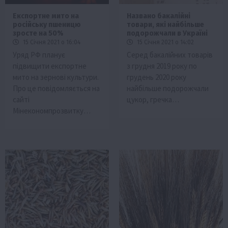
Експортне мито на
Названо бакалійні
російську пшеницю
товари, які найбільше
зросте на 50%
подорожчали в Україні
15 Січня 2021 о 16:04
15 Січня 2021 о 14:02
Уряд РФ планує
Серед бакалійних товарів
підвищити експортне
з грудня 2019 року по
мито на зернові культури.
грудень 2020 року
Про це повідомляється на
найбільше подорожчали
сайті
цукор, гречка…
Мінекономпрозвитку…