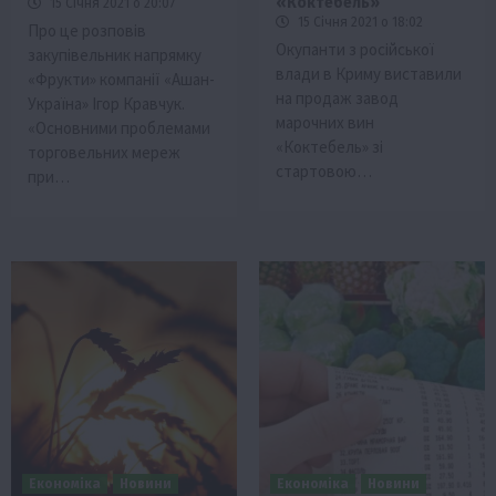
«Коктебель»
15 Січня 2021 о 20:07
15 Січня 2021 о 18:02
Про це розповів
Окупанти з російської
закупівельник напрямку
влади в Криму виставили
«Фрукти» компанії «Ашан-
на продаж завод
Україна» Ігор Кравчук.
марочних вин
«Основними проблемами
«Коктебель» зі
торговельних мереж
стартовою…
при…
Економіка
Новини
Економіка
Новини